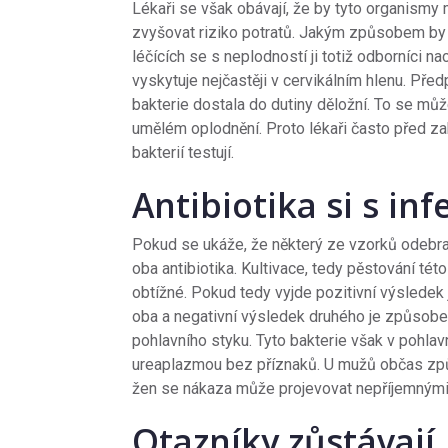
Lékaři se však obávají, že by tyto organismy 
zvyšovat riziko potratů. Jakým způsobem by 
léčících se s neplodností ji totiž odborníci n
vyskytuje nejčastěji v cervikálním hlenu. Pře
bakterie dostala do dutiny děložní. To se může
umělém oplodnění. Proto lékaři často před za
bakterií testují.
Antibiotika si s inf
Pokud se ukáže, že některý ze vzorků odebr
oba antibiotika. Kultivace, tedy pěstování té
obtížné. Pokud tedy vyjde pozitivní výsledek 
oba a negativní výsledek druhého je způsoben
pohlavního styku. Tyto bakterie však v pohlav
ureaplazmou bez příznaků. U mužů občas způs
žen se nákaza může projevovat nepříjemnými 
Otazníky zůstávají