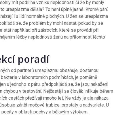
mohly mít podíl na vzniku neplodnosti či že by mohly
to ureaplazma dělala? To není úplně jasné. Kromě párů
acházejí i u lidí normálně plodných. U žen se ureaplazma
dpokládá se, že problém by mohl nastat, pokud by se
 stát například při zákrocích, které se provádí při
hájením léčby neplodnosti ženu na přítomnost těchto
ekcí poradí
aných od partnerů ureaplazmu obsahuje, dostanou
to bakterie v laboratorních podmínkách, je poměrně
jen u jednoho z páru, předpokládá se, že jsou nakaženi
 chybou v testování. Nejčastěji se člověk infikuje během
ních cestách přežívají mnoho let. Ne vždy je ale nákaza
obuje zánět močové trubice, prostaty a nadvarlete. U
pocity v oblasti pochvy a bělavým výtokem.