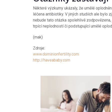
Některé výzkumy ukázaly, že umělé oplodnění 
léčena antibiotiky. V jiných studiích ale bylo 
nebude tato otázka spolehlivě zodpovězena, j
trpící neplodností či podstupující umělé oplod
(mak)
Zdroje:
www.dominionfertility.com
http://haveababy.com