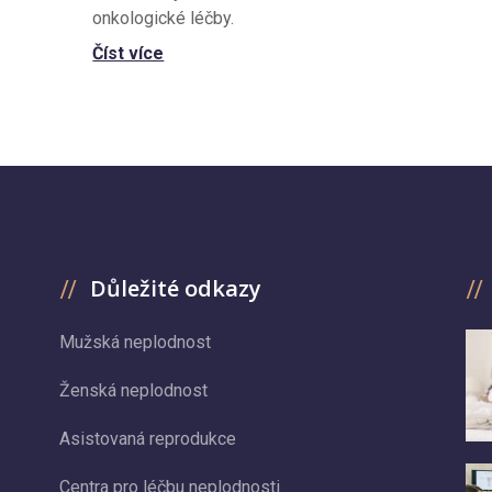
onkologické léčby.
Číst více
Důležité odkazy
Mužská neplodnost
Ženská neplodnost
Asistovaná reprodukce
Centra pro léčbu neplodnosti