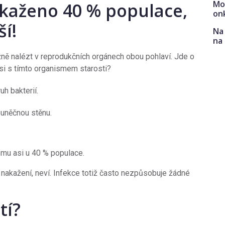
Mo
kaženo 40 % populace,
on
ší!
Na 
na
ě nalézt v reprodukčních orgánech obou pohlaví. Jde o
 si s tímto organismem starosti?
uh bakterií.
buněčnou stěnu.
mu asi u 40 % populace.
ií nakažení, neví. Infekce totiž často nezpůsobuje žádné
tí?