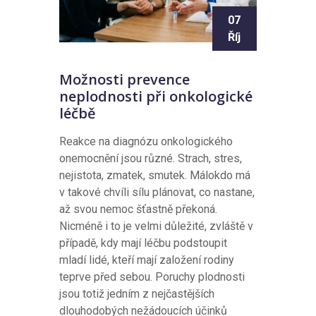
07
Říj
Možnosti prevence
neplodnosti při onkologické
léčbě
Reakce na diagnózu onkologického
onemocnění jsou různé. Strach, stres,
nejistota, zmatek, smutek. Málokdo má
v takové chvíli sílu plánovat, co nastane,
až svou nemoc šťastně překoná.
Nicméně i to je velmi důležité, zvláště v
případě, kdy mají léčbu podstoupit
mladí lidé, kteří mají založení rodiny
teprve před sebou. Poruchy plodnosti
jsou totiž jedním z nejčastějších
dlouhodobých nežádoucích účinků