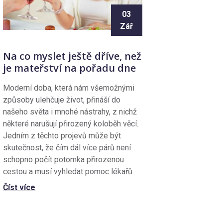
03
Zář
Na co myslet ještě dříve, než
je mateřství na pořadu dne
Moderní doba, která nám všemožnými
způsoby ulehčuje život, přináší do
našeho světa i mnohé nástrahy, z nichž
některé narušují přirozený koloběh věcí.
Jedním z těchto projevů může být
skutečnost, že čím dál více párů není
schopno počít potomka přirozenou
cestou a musí vyhledat pomoc lékařů.
Číst více