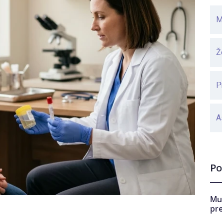
M
Ž
P
A
Po
Mu
pr