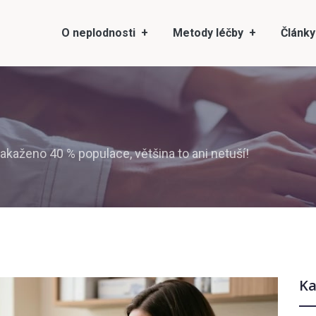
O neplodnosti
Metody léčby
Články
kaženo 40 % populace, většina to ani netuší!
Ka