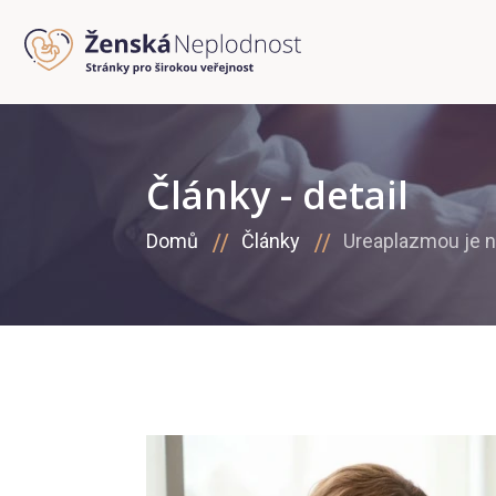
Články - detail
Domů
Články
Ureaplazmou je na