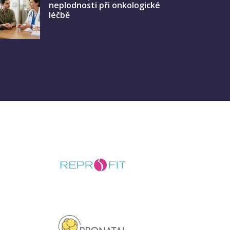
neplodnosti při onkologické
léčbě