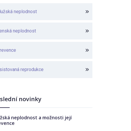
užská neplodnost
enská neplodnost
revence
sistovaná reprodukce
slední novinky
žská neplodnost a možnosti její
evence