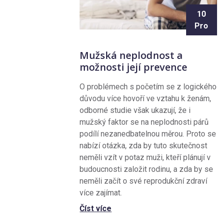
10
Pro
Mužská neplodnost a
možnosti její prevence
O problémech s početím se z logického
důvodu více hovoří ve vztahu k ženám,
odborné studie však ukazují, že i
mužský faktor se na neplodnosti párů
podílí nezanedbatelnou měrou. Proto se
nabízí otázka, zda by tuto skutečnost
neměli vzít v potaz muži, kteří plánují v
budoucnosti založit rodinu, a zda by se
neměli začít o své reprodukční zdraví
více zajímat.
Číst více