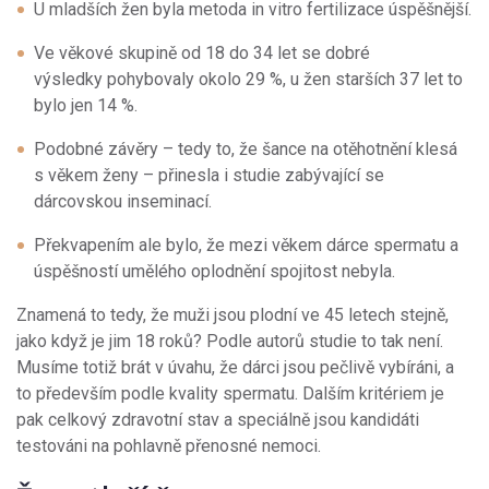
U mladších žen byla metoda in vitro fertilizace úspěšnější.
Ve věkové skupině od 18 do 34 let se dobré
výsledky pohybovaly okolo 29 %, u žen starších 37 let to
bylo jen 14 %.
Podobné závěry – tedy to, že šance na otěhotnění klesá
s věkem ženy – přinesla i studie zabývající se
dárcovskou inseminací.
Překvapením ale bylo, že mezi věkem dárce spermatu a
úspěšností umělého oplodnění spojitost nebyla.
Znamená to tedy, že muži jsou plodní ve 45 letech stejně,
jako když je jim 18 roků? Podle autorů studie to tak není.
Musíme totiž brát v úvahu, že dárci jsou pečlivě vybíráni, a
to především podle kvality spermatu. Dalším kritériem je
pak celkový zdravotní stav a speciálně jsou kandidáti
testováni na pohlavně přenosné nemoci.