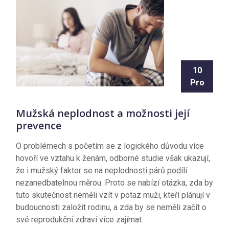
10
Pro
Mužská neplodnost a možnosti její
prevence
O problémech s početím se z logického důvodu více
hovoří ve vztahu k ženám, odborné studie však ukazují,
že i mužský faktor se na neplodnosti párů podílí
nezanedbatelnou měrou. Proto se nabízí otázka, zda by
tuto skutečnost neměli vzít v potaz muži, kteří plánují v
budoucnosti založit rodinu, a zda by se neměli začít o
své reprodukční zdraví více zajímat.