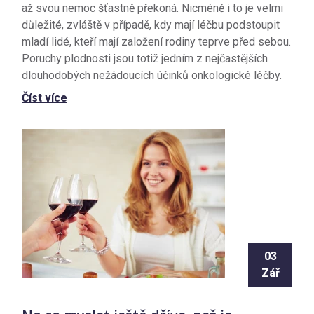
až svou nemoc šťastně překoná. Nicméně i to je velmi
důležité, zvláště v případě, kdy mají léčbu podstoupit
mladí lidé, kteří mají založení rodiny teprve před sebou.
Poruchy plodnosti jsou totiž jedním z nejčastějších
dlouhodobých nežádoucích účinků onkologické léčby.
Číst více
03
Zář