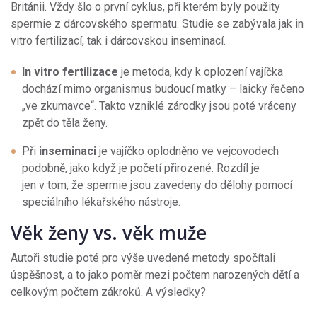
Británii. Vždy šlo o první cyklus, při kterém byly použity
spermie z dárcovského spermatu. Studie se zabývala jak in
vitro fertilizací, tak i dárcovskou inseminací.
In vitro fertilizace
je metoda, kdy k oplození vajíčka
dochází mimo organismus budoucí matky – laicky řečeno
„ve zkumavce“. Takto vzniklé zárodky jsou poté vráceny
zpět do těla ženy.
Při
inseminaci
je vajíčko oplodněno ve vejcovodech
podobně, jako když je početí přirozené. Rozdíl je
jen v tom, že spermie jsou zavedeny do dělohy pomocí
speciálního lékařského nástroje.
Věk ženy vs. věk muže
Autoři studie poté pro výše uvedené metody spočítali
úspěšnost, a to jako poměr mezi počtem narozených dětí a
celkovým počtem zákroků. A výsledky?