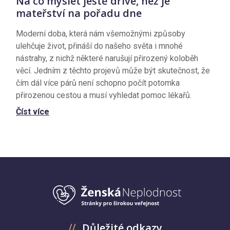
Na co myslet ještě dříve, než je
mateřství na pořadu dne
Moderní doba, která nám všemožnými způsoby
ulehčuje život, přináší do našeho světa i mnohé
nástrahy, z nichž některé narušují přirozený koloběh
věcí. Jedním z těchto projevů může být skutečnost, že
čím dál více párů není schopno počít potomka
přirozenou cestou a musí vyhledat pomoc lékařů.
Číst více
Důležité odkazy