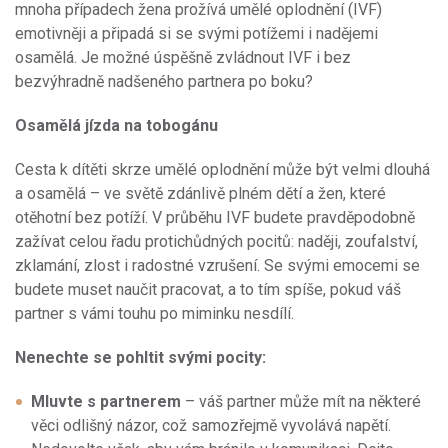
mnoha případech žena prožívá umělé oplodnění (IVF)
emotivněji a připadá si se svými potížemi i nadějemi
osamělá. Je možné úspěšně zvládnout IVF i bez
bezvýhradně nadšeného partnera po boku?
Osamělá jízda na tobogánu
Cesta k dítěti skrze umělé oplodnění může být velmi dlouhá
a osamělá – ve světě zdánlivě plném dětí a žen, které
otěhotní bez potíží. V průběhu IVF budete pravděpodobně
zažívat celou řadu protichůdných pocitů: naději, zoufalství,
zklamání, zlost i radostné vzrušení. Se svými emocemi se
budete muset naučit pracovat, a to tím spíše, pokud váš
partner s vámi touhu po miminku nesdílí.
Nenechte se pohltit svými pocity:
Mluvte s partnerem
– váš partner může mít na některé
věci odlišný názor, což samozřejmě vyvolává napětí.