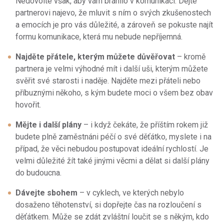
Nedovolte však, aby vám bránilo v komunikaci. Dejte
partnerovi najevo, že mluvit s ním o svých zkušenostech
a emocích je pro vás důležité, a zároveň se pokuste najít
formu komunikace, která mu nebude nepříjemná.
Najděte přátele, kterým můžete důvěřovat
– kromě
partnera je velmi výhodné mít i další uši, kterým můžete
svěřit své starosti i naděje. Najděte mezi přáteli nebo
příbuznými někoho, s kým budete moci o všem bez obav
hovořit.
Mějte i další plány
– i když čekáte, že příštím rokem již
budete plně zaměstnáni péčí o své děťátko, myslete i na
případ, že věci nebudou postupovat ideální rychlostí. Je
velmi důležité žít také jinými věcmi a dělat si další plány
do budoucna.
Dávejte sbohem
– v cyklech, ve kterých nebylo
dosaženo těhotenství, si dopřejte čas na rozloučení s
děťátkem. Může se zdát zvláštní loučit se s někým, kdo