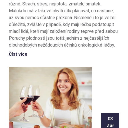
různé. Strach, stres, nejistota, zmatek, smutek.
Málokdo má v takové chvíli sílu plánovat, co nastane,
až svou nemoc šťastně překoná. Nicméně i to je velmi
důležité, zvláště v případě, kdy mají léčbu podstoupit
mladí lidé, kteří mají založení rodiny teprve před sebou.
Poruchy plodnosti jsou totiž jedním z nejčastějších
dlouhodobých nežádoucích účinků onkologické léčby.
Číst více
03
Zář