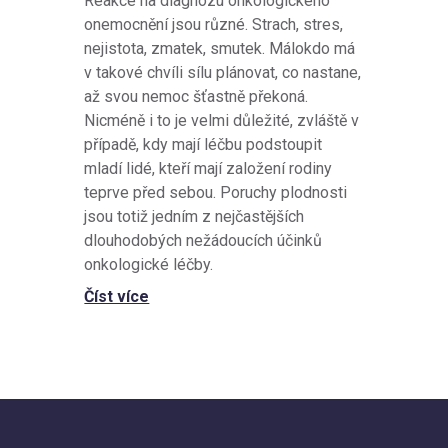
Reakce na diagnózu onkologického
onemocnění jsou různé. Strach, stres,
nejistota, zmatek, smutek. Málokdo má
v takové chvíli sílu plánovat, co nastane,
až svou nemoc šťastně překoná.
Nicméně i to je velmi důležité, zvláště v
případě, kdy mají léčbu podstoupit
mladí lidé, kteří mají založení rodiny
teprve před sebou. Poruchy plodnosti
jsou totiž jedním z nejčastějších
dlouhodobých nežádoucích účinků
onkologické léčby.
Číst více