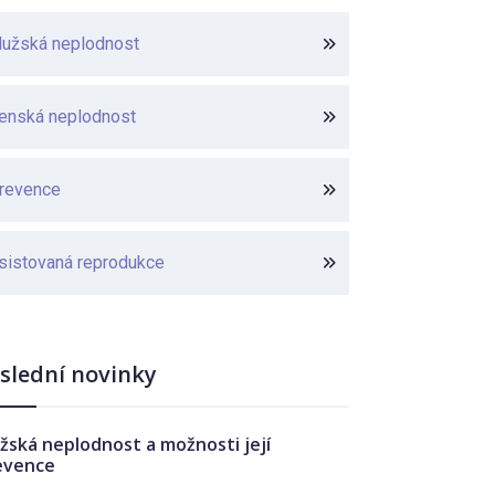
užská neplodnost
enská neplodnost
revence
sistovaná reprodukce
slední novinky
žská neplodnost a možnosti její
evence