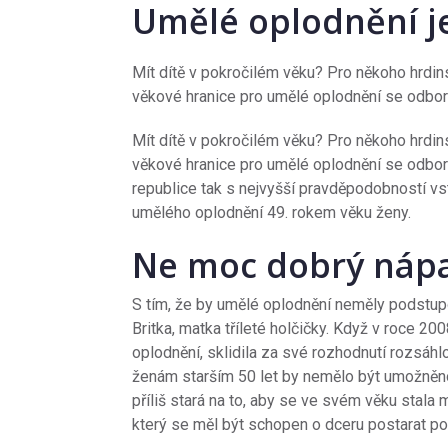
Umělé oplodnění j
Mít dítě v pokročilém věku? Pro někoho hrdins
věkové hranice pro umělé oplodnění se odborní
Mít dítě v pokročilém věku? Pro někoho hrdins
věkové hranice pro umělé oplodnění se odborní
republice tak s nejvyšší pravděpodobností vst
umělého oplodnění 49. rokem věku ženy.
Ne moc dobrý náp
S tím, že by umělé oplodnění neměly podstupov
Britka, matka tříleté holčičky. Když v roce 2
oplodnění, sklidila za své rozhodnutí rozsáhlo
ženám starším 50 let by nemělo být umožněno
příliš stará na to, aby se ve svém věku stala
který se měl být schopen o dceru postarat po 