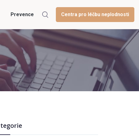
Prevence
Centra pro léčbu neplodnosti
tegorie