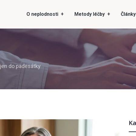
O neplodnosti
Metody léčby
Články
jen do padesátky
Ka