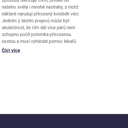
způsoby ulehčuje život, přináší do
našeho světa i mnohé nástrahy, z nichž
některé narušují přirozený koloběh věcí.
Jedním z těchto projevů může být
skutečnost, že čím dál více párů není
schopno počít potomka přirozenou
cestou a musí vyhledat pomoc lékařů.
Číst více