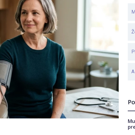
M
Ž
P
A
Po
Mu
pr