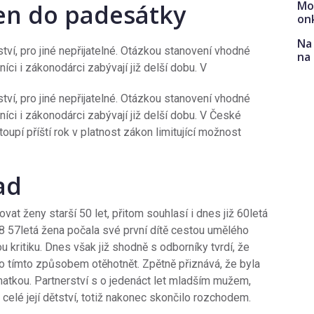
Mo
en do padesátky
on
Na 
tví, pro jiné nepřijatelné. Otázkou stanovení vhodné
na
ci i zákonodárci zabývají již delší dobu. V
tví, pro jiné nepřijatelné. Otázkou stanovení vhodné
ci i zákonodárci zabývají již delší dobu. V České
oupí příští rok v platnost zákon limitující možnost
ad
at ženy starší 50 let, přitom souhlasí i dnes již 60letá
008 57letá žena počala své první dítě cestou umělého
u kritiku. Dnes však již shodně s odborníky tvrdí, že
 tímto způsobem otěhotnět. Zpětně přiznává, že byla
 matkou. Partnerství s o jedenáct let mladším mužem,
celé její dětství, totiž nakonec skončilo rozchodem.