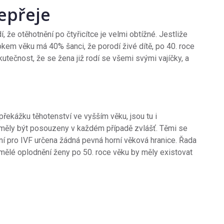
nepřeje
 že otěhotnění po čtyřicítce je velmi obtížné. Jestliže
okem věku má 40% šanci, že porodí živé dítě, po 40. roce
kutečnost, že se žena již rodí se všemi svými vajíčky, a
překážku těhotenství ve vyšším věku, jsou tu i
 měly být posouzeny v každém případě zvlášť. Těmi se
ní pro IVF určena žádná pevná horní věková hranice. Řada
mělé oplodnění ženy po 50. roce věku by měly existovat