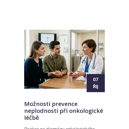
07
Říj
Možnosti prevence
neplodnosti při onkologické
léčbě