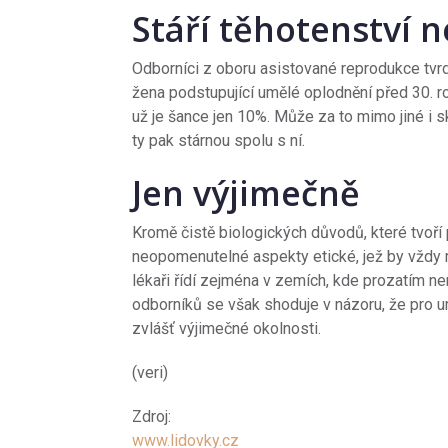
Stáří těhotenství 
Odborníci z oboru asistované reprodukce tvrdí,
žena podstupující umělé oplodnění před 30. r
už je šance jen 10%. Může za to mimo jiné i s
ty pak stárnou spolu s ní.
Jen výjimečně
Kromě čistě biologických důvodů, které tvoří 
neopomenutelné aspekty etické, jež by vždy
lékaři řídí zejména v zemích, kde prozatím ne
odborníků se však shoduje v názoru, že pro u
zvlášť výjimečné okolnosti.
(veri)
Zdroj:
www.lidovky.cz