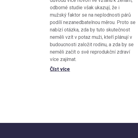
důvodu více hovoří ve vztahu k ženám,
odborné studie však ukazují, že i
mužský faktor se na neplodnosti párů
podílí nezanedbatelnou měrou. Proto se
nabízí otázka, zda by tuto skutečnost
neměli vzít v potaz muži, kteří plánují v
budoucnosti založit rodinu, a zda by se
neměli začít o své reprodukční zdraví
více zajímat.
Číst více