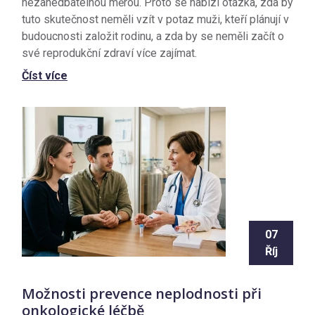
nezanedbatelnou měrou. Proto se nabízí otázka, zda by
tuto skutečnost neměli vzít v potaz muži, kteří plánují v
budoucnosti založit rodinu, a zda by se neměli začít o
své reprodukční zdraví více zajímat.
Číst více
07
Říj
Možnosti prevence neplodnosti při
onkologické léčbě