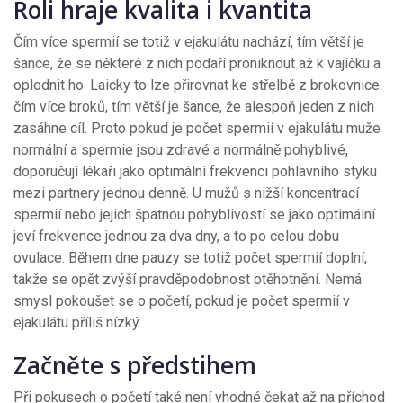
Roli hraje kvalita i kvantita
Čím více spermií se totiž v ejakulátu nachází, tím větší je
šance, že se některé z nich podaří proniknout až k vajíčku a
oplodnit ho. Laicky to lze přirovnat ke střelbě z brokovnice:
čím více broků, tím větší je šance, že alespoň jeden z nich
zasáhne cíl. Proto pokud je počet spermií v ejakulátu muže
normální a spermie jsou zdravé a normálně pohyblivé,
doporučují lékaři jako optimální frekvenci pohlavního styku
mezi partnery jednou denně. U mužů s nižší koncentrací
spermií nebo jejich špatnou pohyblivostí se jako optimální
jeví frekvence jednou za dva dny, a to po celou dobu
ovulace. Během dne pauzy se totiž počet spermií doplní,
takže se opět zvýší pravděpodobnost otěhotnění. Nemá
smysl pokoušet se o početí, pokud je počet spermií v
ejakulátu příliš nízký.
Začněte s předstihem
Při pokusech o početí také není vhodné čekat až na příchod