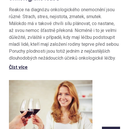
Reakce na diagnózu onkologického onemocnění jsou
různé. Strach, stres, nejistota, zmatek, smutek.
Málokdo má v takové chvíli sílu plánovat, co nastane,
až svou nemoc šťastně překoná. Nicméně i to je velmi
důležité, zvláště v případě, kdy mají léčbu podstoupit
mladí lidé, kteří mají založení rodiny teprve před sebou.
Poruchy plodnosti jsou totiž jedním z nejčastějších
dlouhodobých nežádoucích účinků onkologické léčby.
Číst více