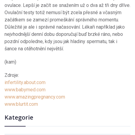
ovulace. Lepší je začít se snažením už o dva až tři dny dříve.
Ovulační testy totiž nemusí být zcela přesné a včasným
začátkem se zamezí promeškání správného momentu.
Důležité je ale i správné načasování. Lékaři například jako
nejvhodnější denní dobu doporučují buď brzké ráno, nebo
pozdní odpoledne, kdy jsou jak hladiny spermatu, tak i
šance na otěhotnění největší.
(kam)
Zdroje:
infertility.about.com
www.babymed.com
www.amazingpregnancy.com
www.blurtit.com
Kategorie