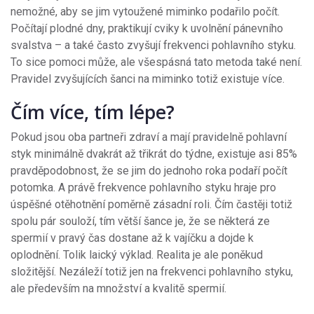
nemožné, aby se jim vytoužené miminko podařilo počít.
Počítají plodné dny, praktikují cviky k uvolnění pánevního
svalstva – a také často zvyšují frekvenci pohlavního styku.
To sice pomoci může, ale všespásná tato metoda také není.
Pravidel zvyšujících šanci na miminko totiž existuje více.
Čím více, tím lépe?
Pokud jsou oba partneři zdraví a mají pravidelně pohlavní
styk minimálně dvakrát až třikrát do týdne, existuje asi 85%
pravděpodobnost, že se jim do jednoho roka podaří počít
potomka. A právě frekvence pohlavního styku hraje pro
úspěšné otěhotnění poměrně zásadní roli. Čím častěji totiž
spolu pár souloží, tím větší šance je, že se některá ze
spermií v pravý čas dostane až k vajíčku a dojde k
oplodnění. Tolik laický výklad. Realita je ale poněkud
složitější. Nezáleží totiž jen na frekvenci pohlavního styku,
ale především na množství a kvalitě spermií.