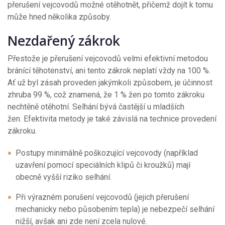
přerušení vejcovodů možné otěhotnět, přičemž dojít k tomu
může hned několika způsoby.
Nezdařený zákrok
Přestože je přerušení vejcovodů velmi efektivní metodou
bránící těhotenství, ani tento zákrok neplatí vždy na 100 %.
Ať už byl zásah proveden jakýmkoli způsobem, je účinnost
zhruba 99 %, což znamená, že 1 % žen po tomto zákroku
nechtěně otěhotní. Selhání bývá častější u mladších
žen. Efektivita metody je také závislá na technice provedení
zákroku.
Postupy minimálně poškozující vejcovody (například
uzavření pomocí speciálních klipů či kroužků) mají
obecně vyšší riziko selhání.
Při výrazném porušení vejcovodů (jejich přerušení
mechanicky nebo působením tepla) je nebezpečí selhání
nižší, avšak ani zde není zcela nulové.