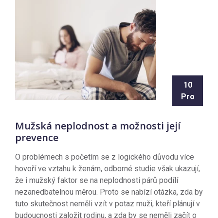
10
Pro
Mužská neplodnost a možnosti její
prevence
O problémech s početím se z logického důvodu více
hovoří ve vztahu k ženám, odborné studie však ukazují,
že i mužský faktor se na neplodnosti párů podílí
nezanedbatelnou měrou. Proto se nabízí otázka, zda by
tuto skutečnost neměli vzít v potaz muži, kteří plánují v
budoucnosti založit rodinu, a zda by se neměli začít o