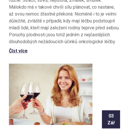
různé. Strach, stres, nejistota, zmatek, smutek.
Málokdo má v takové chvíli sílu plánovat, co nastane,
až svou nemoc šťastně překoná. Nicméně i to je velmi
důležité, zvláště v případě, kdy mají léčbu podstoupit
mladí lidé, kteří mají založení rodiny teprve před sebou.
Poruchy plodnosti jsou totiž jedním z nejčastějších
dlouhodobých nežádoucích účinků onkologické léčby.
Číst více
03
Zář