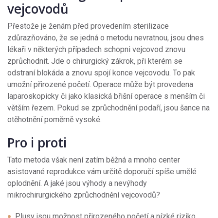
vejcovodů
Přestože je ženám před provedením sterilizace
zdůrazňováno, že se jedná o metodu nevratnou, jsou dnes
lékaři v některých případech schopni vejcovod znovu
zprůchodnit. Jde o chirurgický zákrok, při kterém se
odstraní blokáda a znovu spojí konce vejcovodu. To pak
umožní přirozené početí. Operace může být provedena
laparoskopicky či jako klasická břišní operace s menším či
větším řezem. Pokud se zprůchodnění podaří, jsou šance na
otěhotnění poměrně vysoké.
Pro i proti
Tato metoda však není zatím běžná a mnoho center
asistované reprodukce vám určitě doporučí spíše umělé
oplodnění. A jaké jsou výhody a nevýhody
mikrochirurgického zprůchodnění vejcovodů?
Plusy jsou možnost přirozeného početí a nízké riziko