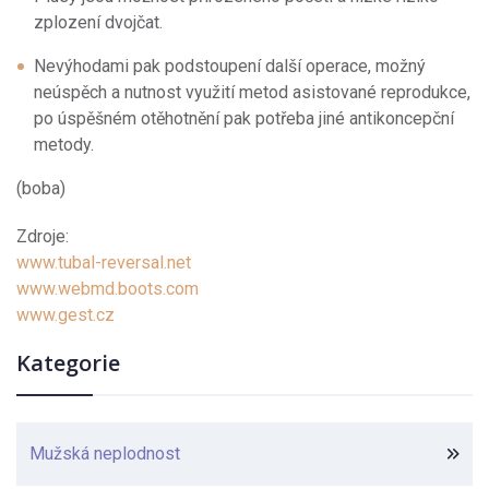
zplození dvojčat.
Nevýhodami pak podstoupení další operace, možný
neúspěch a nutnost využití metod asistované reprodukce,
po úspěšném otěhotnění pak potřeba jiné antikoncepční
metody.
(boba)
Zdroje:
www.tubal-reversal.net
www.webmd.boots.com
www.gest.cz
Kategorie
Mužská neplodnost