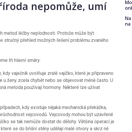
Mo
příroda nepomůže, umí
on
Na 
na
ch metod léčby neplodnosti. Protože může být
íme stručný přehled možných řešení problému zvaného
eme tři hlavní směry:
, kdy vaječník uvolňuje zralé vajíčko, které je připraveno
e u ženy zcela chybět nebo se objevovat méně často. U
ebná metoda používají hormony. Některé lze užívat
 případech, kdy existuje nějaká mechanická překážka,
neprůchodnost vejcovodů. Vejcovody mohou být uzavřené
jíčko se tak nemůže dostat do dělohy. Většina operací je
které se do břišní stěny udělají malé otvory a skrz ně