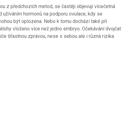
rou z předchozích metod, se častěji objevují vícečetná
d užíváním hormonů na podporu ovulace, kdy se
á mohou být oplozena. Nebo k tomu dochází také při
ělohy vloženo více než jedno embryo. Očekávání dvojčat
iče šťastnou zprávou, nese s sebou ale i různá rizika.