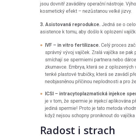
jsou dovnitř zaváděny operační nástroje. Výho
kosmetický efekt – nezůstanou velké jizvy.
3. Asistovaná reprodukce.
Jedná se o celou
asistence k tomu, aby došlo k oplození vajíčk
IVF – in vitro fertilizace.
Celý proces začí
správný vývoj vajíček. Zralá vajíčka se p
smíchají se spermiemi partnera nebo dárce
zkumavce. Embrya, která se z oplozených v
tenké plastové trubičky, která se zavádí př
neobjasněnou příčinou neplodnosti a pro ž
ICSI – intracytoplazmatická injekce sp
je v tom, že spermie je injekcí aplikována p
jediná spermie! Proto je tato metoda vhod
když nejsou schopny proniknout do vajíčka
Radost i strach