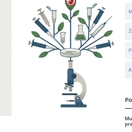
M
Ž
P
A
Po
Mu
pr