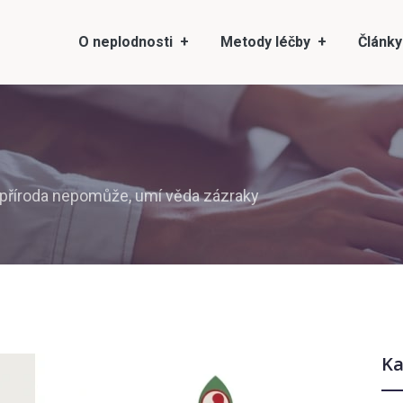
O neplodnosti
Metody léčby
Články
 příroda nepomůže, umí věda zázraky
Ka