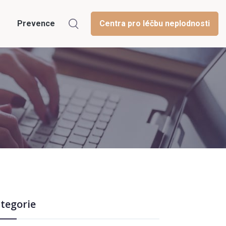
Prevence
Centra pro léčbu neplodnosti
tegorie