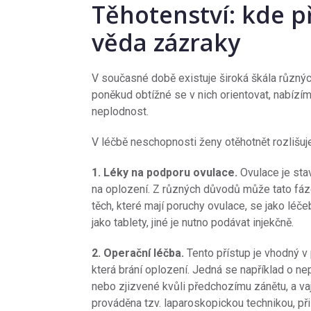
Těhotenství: kde 
věda zázraky
V současné době existuje široká škála různý
poněkud obtížné se v nich orientovat, nabíz
neplodnost.
V léčbě neschopnosti ženy otěhotnět rozlišuj
1. Léky na podporu ovulace.
Ovulace je stav
na oplození. Z různých důvodů může tato fáz
těch, které mají poruchy ovulace, se jako léč
jako tablety, jiné je nutno podávat injekčně.
2. Operační léčba.
Tento přístup je vhodný v
která brání oplození. Jedná se například o 
nebo zjizvené kvůli předchozímu zánětu, a va
prováděna tzv. laparoskopickou technikou, při 