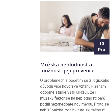
10
Pro
Mužská neplodnost a
možnosti její prevence
O problémech s početím se z logického
důvodu více hovoří ve vztahu k ženám,
odborné studie však ukazují, že i
mužský faktor se na neplodnosti párů
podílí nezanedbatelnou měrou. Proto se
nabízí otázka, zda by tuto skutečnost