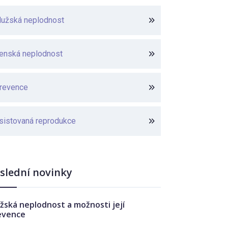
užská neplodnost
enská neplodnost
revence
sistovaná reprodukce
slední novinky
žská neplodnost a možnosti její
evence