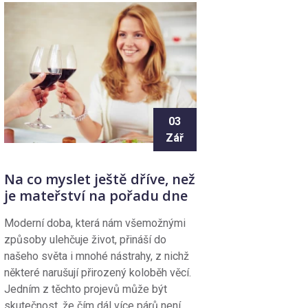
03
Zář
Na co myslet ještě dříve, než
je mateřství na pořadu dne
Moderní doba, která nám všemožnými
způsoby ulehčuje život, přináší do
našeho světa i mnohé nástrahy, z nichž
některé narušují přirozený koloběh věcí.
Jedním z těchto projevů může být
skutečnost, že čím dál více párů není