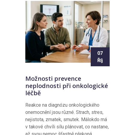
07
Říj
Možnosti prevence
neplodnosti při onkologické
léčbě
Reakce na diagnózu onkologického
onemocnění jsou různé. Strach, stres,
nejistota, zmatek, smutek. Málokdo má
v takové chvíli sílu plánovat, co nastane,
až svou nemoc šťastně překoná.