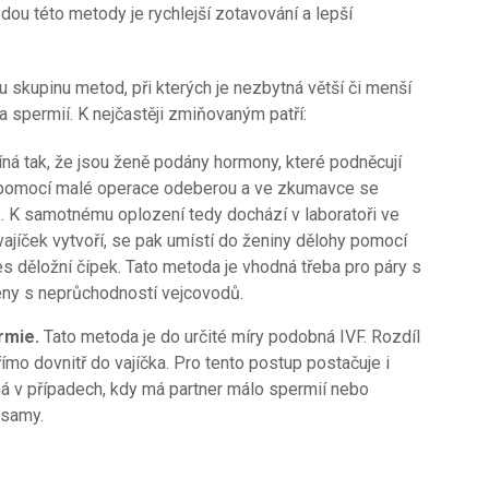
dou této metody je rychlejší zotavování a lepší
 skupinu metod, při kterých je nezbytná větší či menší
a spermií. K nejčastěji zmiňovaným patří:
ná tak, že jsou ženě podány hormony, které podněcují
ak pomocí malé operace odeberou a ve zkumavce se
. K samotnému oplození tedy dochází v laboratoři ve
ajíček vytvoří, se pak umístí do ženiny dělohy pomocí
es děložní čípek. Tato metoda je vhodná třeba pro páry s
eny s neprůchodností vejcovodů.
ermie.
Tato metoda je do určité míry podobná IVF. Rozdíl
římo dovnitř do vajíčka. Pro tento postup postačuje i
ná v případech, kdy má partner málo spermií nebo
 samy.