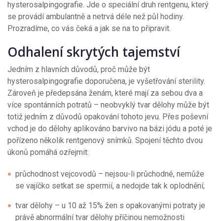
hysterosalpingografie. Jde o speciální druh rentgenu, který
se provádí ambulantně a netrvá déle než půl hodiny.
Prozradíme, co vás čeká a jak se na to připravit.
Odhalení skrytých tajemství
Jedním z hlavních důvodů, proč může být
hysterosalpingografie doporučena, je vyšetřování sterility.
Zároveň je předepsána ženám, které mají za sebou dva a
více spontánních potratů – neobvyklý tvar dělohy může být
totiž jedním z důvodů opakování tohoto jevu. Přes poševní
vchod je do dělohy aplikováno barvivo na bázi jódu a poté je
pořízeno několik rentgenový snímků. Spojení těchto dvou
úkonů pomáhá ozřejmit:
průchodnost vejcovodů – nejsou-li průchodné, nemůže
se vajíčko setkat se spermií, a nedojde tak k oplodnění;
tvar dělohy – u 10 až 15% žen s opakovanými potraty je
právě abnormální tvar dělohy příčinou nemožnosti