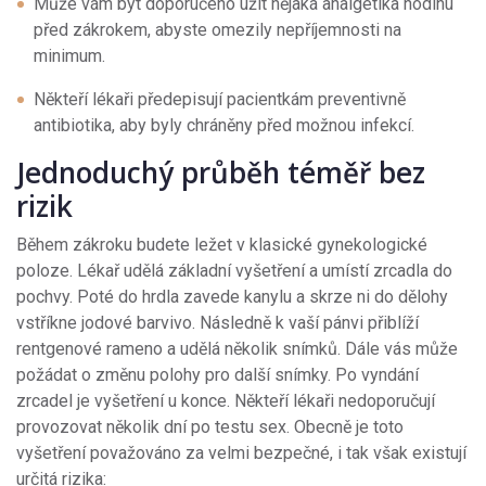
Může vám být doporučeno užít nějaká analgetika hodinu
před zákrokem, abyste omezily nepříjemnosti na
minimum.
Někteří lékaři předepisují pacientkám preventivně
antibiotika, aby byly chráněny před možnou infekcí.
Jednoduchý průběh téměř bez
rizik
Během zákroku budete ležet v klasické gynekologické
poloze. Lékař udělá základní vyšetření a umístí zrcadla do
pochvy. Poté do hrdla zavede kanylu a skrze ni do dělohy
vstříkne jodové barvivo. Následně k vaší pánvi přiblíží
rentgenové rameno a udělá několik snímků. Dále vás může
požádat o změnu polohy pro další snímky. Po vyndání
zrcadel je vyšetření u konce. Někteří lékaři nedoporučují
provozovat několik dní po testu sex. Obecně je toto
vyšetření považováno za velmi bezpečné, i tak však existují
určitá rizika: