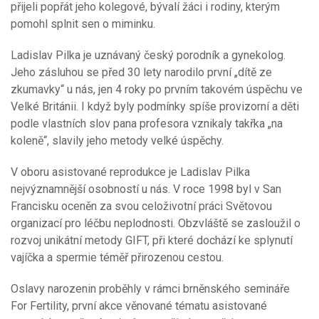
přijeli popřát jeho kolegové, bývalí žáci i rodiny, kterým
pomohl splnit sen o miminku.
Ladislav Pilka je uznávaný český porodník a gynekolog.
Jeho zásluhou se před 30 lety narodilo první „dítě ze
zkumavky“ u nás, jen 4 roky po prvním takovém úspěchu ve
Velké Británii. I když byly podmínky spíše provizorní a děti
podle vlastních slov pana profesora vznikaly takřka „na
koleně“, slavily jeho metody velké úspěchy.
V oboru asistované reprodukce je Ladislav Pilka
nejvýznamnější osobností u nás. V roce 1998 byl v San
Francisku oceněn za svou celoživotní práci Světovou
organizací pro léčbu neplodnosti. Obzvláště se zasloužil o
rozvoj unikátní metody GIFT, při které dochází ke splynutí
vajíčka a spermie téměř přirozenou cestou.
Oslavy narozenin proběhly v rámci brněnského semináře
For Fertility, první akce věnované tématu asistované