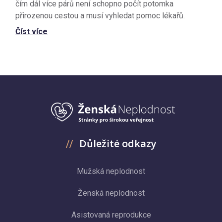
čím dál více párů není schopno počít potomka
přirozenou cestou a musí vyhledat pomoc lékařů.
Číst více
Důležité odkazy
Mužská neplodnost
Ženská neplodnost
Asistovaná reprodukce