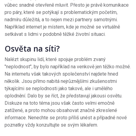
vůbec snadné otevřeně mluvit. Přesto je právě komunikace
pro páry, které se potýkají s problematickým početím,
nadmíru důležitá, a to nejen mezi partnery samotnými.
Například internet je místem, kde je možné se virtuálně
setkávat s lidmi v podobně těžké životní situaci.
Osvěta na síti?
Nalézt skupinu lidí, které spojuje problém zvaný
"neplodnost", by bylo například na venkově jen těžko možné.
Na internetu však takových společenství najdete hned
několik. Jsou přímo nabitá nejrůznějšími zkušenostmi
týkajícími se neplodnosti jako takové, ale i umělého
oplodnění. Dalo by se říct, že představují jakousi osvětu.
Diskuze na toto téma jsou však často velmi emočně
zatížené, a proto mohou obsahovat značně zkreslené
informace. Nenechte se proto příliš unést a případné nové
poznatky vždy konzultujte se svým lékařem.