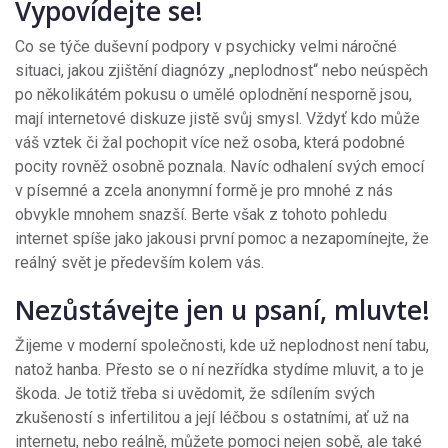
Vypovídejte se!
Co se týče duševní podpory v psychicky velmi náročné
situaci, jakou zjištění diagnózy „neplodnost“ nebo neúspěch
po několikátém pokusu o umělé oplodnění nesporně jsou,
mají internetové diskuze jistě svůj smysl. Vždyť kdo může
váš vztek či žal pochopit více než osoba, která podobné
pocity rovněž osobně poznala. Navíc odhalení svých emocí
v písemné a zcela anonymní formě je pro mnohé z nás
obvykle mnohem snazší. Berte však z tohoto pohledu
internet spíše jako jakousi první pomoc a nezapomínejte, že
reálný svět je především kolem vás.
Nezůstávejte jen u psaní, mluvte!
Žijeme v moderní společnosti, kde už neplodnost není tabu,
natož hanba. Přesto se o ní nezřídka stydíme mluvit, a to je
škoda. Je totiž třeba si uvědomit, že sdílením svých
zkušeností s infertilitou a její léčbou s ostatními, ať už na
internetu, nebo reálně, můžete pomoci nejen sobě, ale také