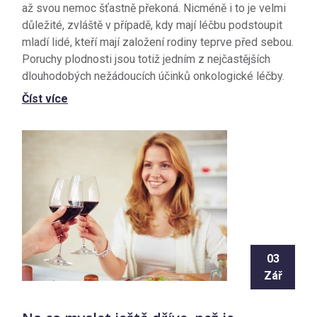
až svou nemoc šťastně překoná. Nicméně i to je velmi
důležité, zvláště v případě, kdy mají léčbu podstoupit
mladí lidé, kteří mají založení rodiny teprve před sebou.
Poruchy plodnosti jsou totiž jedním z nejčastějších
dlouhodobých nežádoucích účinků onkologické léčby.
Číst více
03
Zář