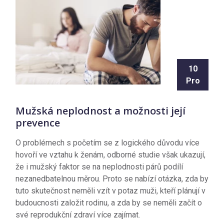
10
Pro
Mužská neplodnost a možnosti její
prevence
O problémech s početím se z logického důvodu více
hovoří ve vztahu k ženám, odborné studie však ukazují,
že i mužský faktor se na neplodnosti párů podílí
nezanedbatelnou měrou. Proto se nabízí otázka, zda by
tuto skutečnost neměli vzít v potaz muži, kteří plánují v
budoucnosti založit rodinu, a zda by se neměli začít o
své reprodukční zdraví více zajímat.