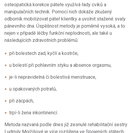
osteopatická korekce páteře využívá řady cviků a
manipulačních technik. Pomocí nich dokáže zkušený
odborník mobilizovat páteř klientky a uvolnit stažené svaly
pánevního dna. Úspěšnost metody je poměrně vysoká, a to
nejen v případě léčby funkční neplodnosti, ale také u
následujících zdravotních problémů:
při bolestech zad, kyčlí a kostrče,
u bolestí při pohlavním styku a absence orgasmu,
je-li nepravidelná či bolestivá menstruace,
u opakovaných potratů,
při zácpách,
trpí-li žena inkontinencí.
Metoda nazvaná podle dnes již zesnulé rehabilitační sestry
Ludmily Mojžíšové je více rozšířena ve Spojených státech,