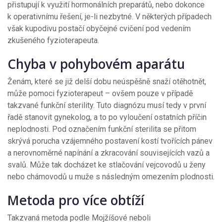
přistupují k využití hormonálních preparátů, nebo dokonce
k operativnímu řešení, je-li nezbytné. V některých případech
však kupodivu postačí obyčejné cvičení pod vedením
zkušeného fyzioterapeuta.
Chyba v pohybovém aparátu
Ženám, které se již delší dobu neúspěšně snaží otěhotnět,
může pomoci fyzioterapeut – ovšem pouze v případě
takzvané funkční sterility. Tuto diagnózu musí tedy v první
řadě stanovit gynekolog, a to po vyloučení ostatních příčin
neplodnosti. Pod označením funkční sterilita se přitom
skrývá porucha vzájemného postavení kostí tvořících pánev
a nerovnoměrné napínání a zkracování souvisejících vazů a
svalů. Může tak docházet ke stlačování vejcovodů u ženy
nebo chámovodů u muže s následným omezením plodnosti.
Metoda pro více obtíží
Takzvaná metoda podle Mojžíšové neboli