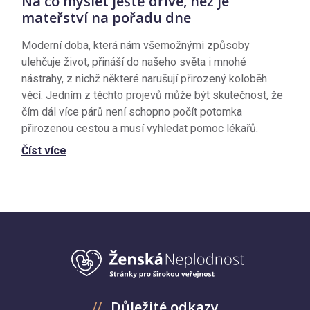
Na co myslet ještě dříve, než je
mateřství na pořadu dne
Moderní doba, která nám všemožnými způsoby
ulehčuje život, přináší do našeho světa i mnohé
nástrahy, z nichž některé narušují přirozený koloběh
věcí. Jedním z těchto projevů může být skutečnost, že
čím dál více párů není schopno počít potomka
přirozenou cestou a musí vyhledat pomoc lékařů.
Číst více
Důležité odkazy