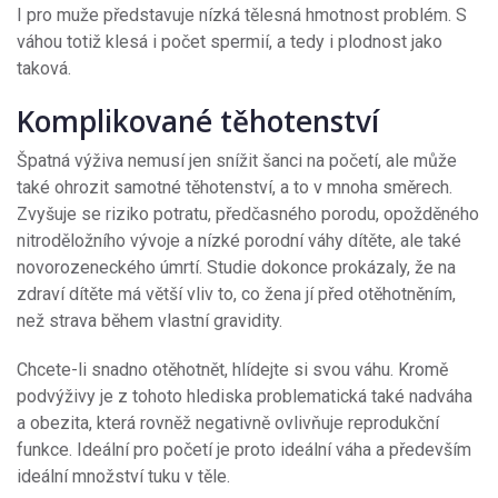
I pro muže představuje nízká tělesná hmotnost problém. S
váhou totiž klesá i počet spermií, a tedy i plodnost jako
taková.
Komplikované těhotenství
Špatná výživa nemusí jen snížit šanci na početí, ale může
také ohrozit samotné těhotenství, a to v mnoha směrech.
Zvyšuje se riziko potratu, předčasného porodu, opožděného
nitroděložního vývoje a nízké porodní váhy dítěte, ale také
novorozeneckého úmrtí. Studie dokonce prokázaly, že na
zdraví dítěte má větší vliv to, co žena jí před otěhotněním,
než strava během vlastní gravidity.
Chcete-li snadno otěhotnět, hlídejte si svou váhu. Kromě
podvýživy je z tohoto hlediska problematická také nadváha
a obezita, která rovněž negativně ovlivňuje reprodukční
funkce. Ideální pro početí je proto ideální váha a především
ideální množství tuku v těle.