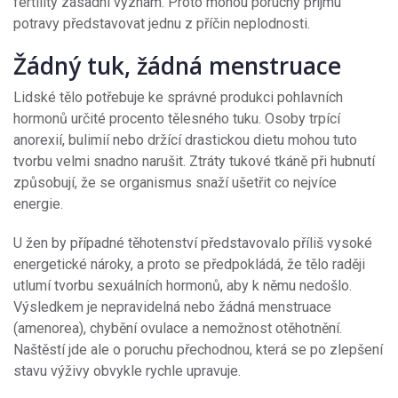
fertility zásadní význam. Proto mohou poruchy příjmu
potravy představovat jednu z příčin neplodnosti.
Žádný tuk, žádná menstruace
Lidské tělo potřebuje ke správné produkci pohlavních
hormonů určité procento tělesného tuku. Osoby trpící
anorexií, bulimií nebo držící drastickou dietu mohou tuto
tvorbu velmi snadno narušit. Ztráty tukové tkáně při hubnutí
způsobují, že se organismus snaží ušetřit co nejvíce
energie.
U žen by případné těhotenství představovalo příliš vysoké
energetické nároky, a proto se předpokládá, že tělo raději
utlumí tvorbu sexuálních hormonů, aby k němu nedošlo.
Výsledkem je nepravidelná nebo žádná menstruace
(amenorea), chybění ovulace a nemožnost otěhotnění.
Naštěstí jde ale o poruchu přechodnou, která se po zlepšení
stavu výživy obvykle rychle upravuje.