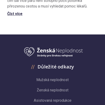
čím dál více párů není schopno počít potomka
přirozenou cestou a musí vyhledat pomoc lékařů.
Číst více
Důležité odkazy
Mužská neplodnost
Ženská neplodnost
Asistovaná reprodukce