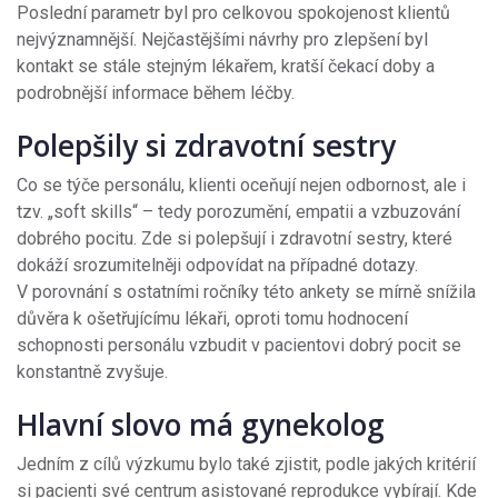
Poslední parametr byl pro celkovou spokojenost klientů
nejvýznamnější. Nejčastějšími návrhy pro zlepšení byl
kontakt se stále stejným lékařem, kratší čekací doby a
podrobnější informace během léčby.
Polepšily si zdravotní sestry
Co se týče personálu, klienti oceňují nejen odbornost, ale i
tzv. „soft skills“ – tedy porozumění, empatii a vzbuzování
dobrého pocitu. Zde si polepšují i zdravotní sestry, které
dokáží srozumitelněji odpovídat na případné dotazy.
V porovnání s ostatními ročníky této ankety se mírně snížila
důvěra k ošetřujícímu lékaři, oproti tomu hodnocení
schopnosti personálu vzbudit v pacientovi dobrý pocit se
konstantně zvyšuje.
Hlavní slovo má gynekolog
Jedním z cílů výzkumu bylo také zjistit, podle jakých kritérií
si pacienti své centrum asistované reprodukce vybírají. Kde