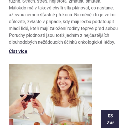
různé. Strach, stres, nejistota, zmatek, smutek.
Málokdo má v takové chvíli sílu plánovat, co nastane,
až svou nemoc šťastně překoná. Nicméně i to je velmi
důležité, zvláště v případě, kdy mají léčbu podstoupit
mladí lidé, kteří mají založení rodiny teprve před sebou.
Poruchy plodnosti jsou totiž jedním z nejčastějších
dlouhodobých nežádoucích účinků onkologické léčby.
Číst více
03
Zář