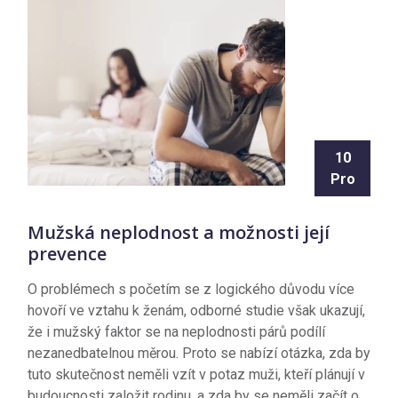
10
Pro
Mužská neplodnost a možnosti její
prevence
O problémech s početím se z logického důvodu více
hovoří ve vztahu k ženám, odborné studie však ukazují,
že i mužský faktor se na neplodnosti párů podílí
nezanedbatelnou měrou. Proto se nabízí otázka, zda by
tuto skutečnost neměli vzít v potaz muži, kteří plánují v
budoucnosti založit rodinu, a zda by se neměli začít o