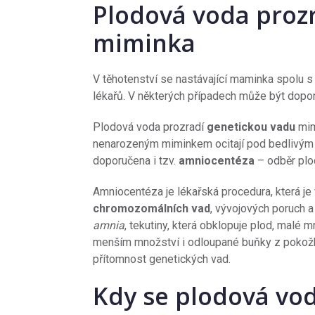
Plodová voda proz
miminka
V těhotenství se nastávající maminka spolu
lékařů. V některých případech může být dopo
Plodová voda prozradí
genetickou vadu
mim
nenarozeným miminkem ocitají pod bedlivým 
doporučena i tzv.
amniocentéza
– odběr plo
Amniocentéza je lékařská procedura, která je 
chromozomálních vad
, vývojových poruch a
amnia
, tekutiny, která obklopuje plod, malé 
menším množství i odloupané buňky z pokožk
přítomnost genetických vad.
Kdy se plodová vo