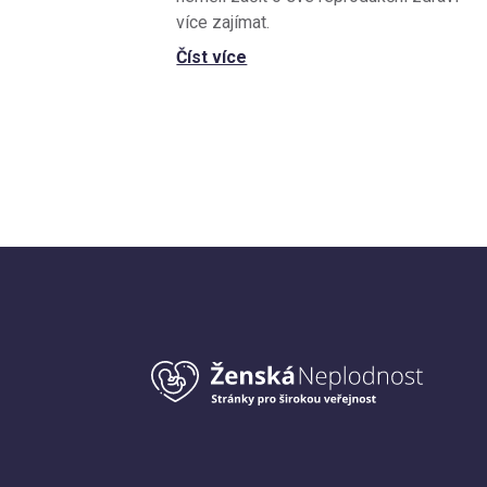
více zajímat.
Číst více