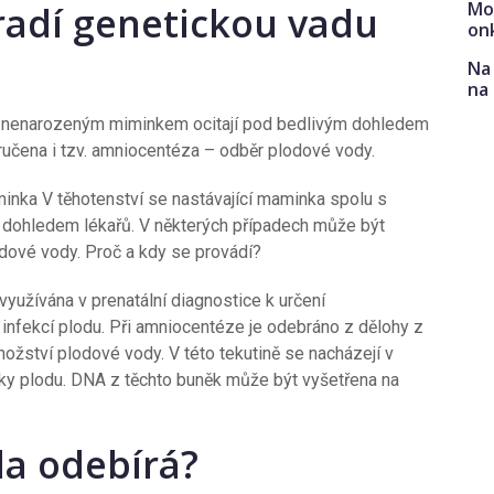
Mo
radí genetickou vadu
on
Na 
na
 s nenarozeným miminkem ocitají pod bedlivým dohledem
ručena i tzv. amniocentéza – odběr plodové vody.
inka V těhotenství se nastávající maminka spolu s
dohledem lékařů. V některých případech může být
dové vody. Proč a kdy se provádí?
využívána v prenatální diagnostice k určení
 infekcí plodu. Při amniocentéze je odebráno z dělohy z
množství plodové vody. V této tekutině se nacházejí v
y plodu. DNA z těchto buněk může být vyšetřena na
da odebírá?