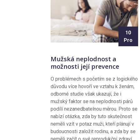
10
Pro
Mužská neplodnost a
možnosti její prevence
O problémech s početím se z logického
důvodu více hovoří ve vztahu k ženám,
odborné studie však ukazují, že i
mužský faktor se na neplodnosti párů
podílí nezanedbatelnou měrou. Proto se
nabízí otázka, zda by tuto skutečnost
neměli vzít v potaz muži, kteří plánují v
budoucnosti založit rodinu, a zda by se
neměli začít o své reprodukční zdraví