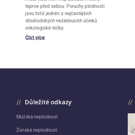
teprve před sebou. Poruchy plodnosti
jsou totiž jedním z nejčastějších
dlouhodobých nežádoucích účinků
onkologické léčby.
Číst více
Důležité odkazy
Mužská neplodnost
Ženská neplodnost