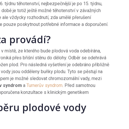
. týdnu těhotenství, nejbezpečnější je po 15. týdnu,
o době je totiž ještě možné těhotenství v závažných
e ale vždycky rozhodnutí, zda umělé přerušení
ůže pouze poskytnout potřebné informace a doporučení.
za provádí?
v místě, ze kterého bude plodová voda odebírána,
proniká přes břišní stěnu do dělohy. Odběr se odehrává
žen plod. Pro následná vyšetření je odebráno přibližně
vody jsou odděleny buňky plodu. Tyto se pěstují na
skopem je možné sledovat chromozomální vady, mezi
v syndrom
a
Turnerův syndrom
. Před samotnou
poručena konzultace s klinickým genetikem
dběru plodové vody