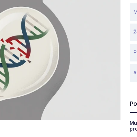
M
Ž
P
A
Po
Mu
pr