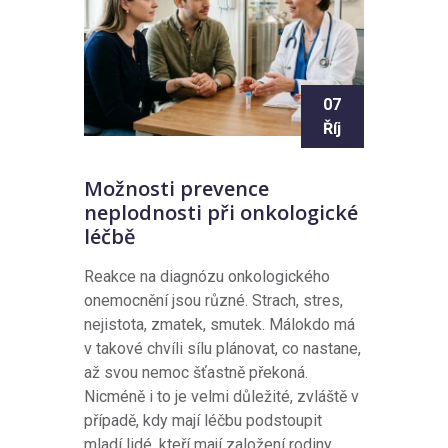
07
Říj
Možnosti prevence
neplodnosti při onkologické
léčbě
Reakce na diagnózu onkologického
onemocnění jsou různé. Strach, stres,
nejistota, zmatek, smutek. Málokdo má
v takové chvíli sílu plánovat, co nastane,
až svou nemoc šťastně překoná.
Nicméně i to je velmi důležité, zvláště v
případě, kdy mají léčbu podstoupit
mladí lidé, kteří mají založení rodiny