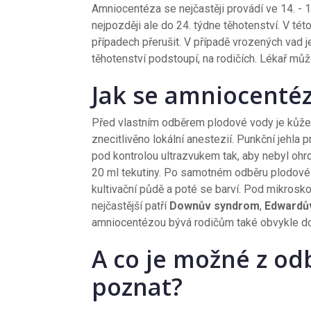
Amniocentéza se nejčastěji provádí ve 14. - 16
nejpozději ale do 24. týdne těhotenství. V tét
případech přerušit. V případě vrozených vad j
těhotenství podstoupí, na rodičích. Lékař m
Jak se amniocenté
Před vlastním odběrem plodové vody je kůže 
znecitlivěno lokální anestezií. Punkční jehla 
pod kontrolou ultrazvukem tak, aby nebyl ohro
20 ml tekutiny. Po samotném odběru plodové 
kultivační půdě a poté se barví. Pod mikro
nejčastější patří
Downův syndrom
,
Edwardů
amniocentézou bývá rodičům také obvykle do
A co je možné z o
poznat?