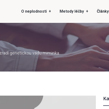
O neplodnosti
Metody léčby
Články
zradí genetickou vadu miminka
Ka