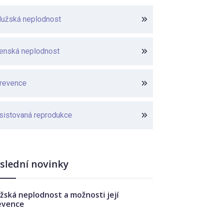
užská neplodnost
enská neplodnost
revence
sistovaná reprodukce
slední novinky
žská neplodnost a možnosti její
evence