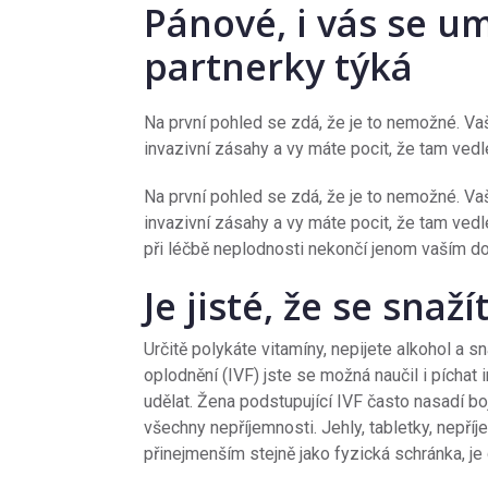
Pánové, i vás se u
partnerky týká
Na první pohled se zdá, že je to nemožné. Vaš
invazivní zásahy a vy máte pocit, že tam vedle
Na první pohled se zdá, že je to nemožné. Vaš
invazivní zásahy a vy máte pocit, že tam vedl
při léčbě neplodnosti nekončí jenom vaším 
Je jisté, že se snaží
Určitě polykáte vitamíny, nepijete alkohol a 
oplodnění (IVF) jste se možná naučil i píchat
udělat. Žena podstupující IVF často nasadí bo
všechny nepříjemnosti. Jehly, tabletky, nepří
přinejmenším stejně jako fyzická schránka, je