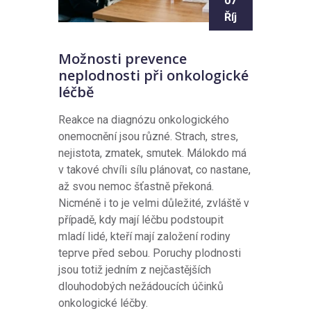
07
Říj
Možnosti prevence
neplodnosti při onkologické
léčbě
Reakce na diagnózu onkologického
onemocnění jsou různé. Strach, stres,
nejistota, zmatek, smutek. Málokdo má
v takové chvíli sílu plánovat, co nastane,
až svou nemoc šťastně překoná.
Nicméně i to je velmi důležité, zvláště v
případě, kdy mají léčbu podstoupit
mladí lidé, kteří mají založení rodiny
teprve před sebou. Poruchy plodnosti
jsou totiž jedním z nejčastějších
dlouhodobých nežádoucích účinků
onkologické léčby.