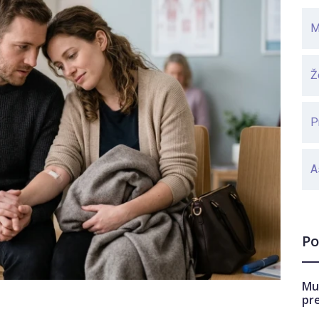
M
Ž
P
A
Po
Mu
pr