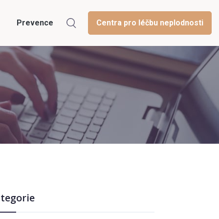
Prevence
Centra pro léčbu neplodnosti
tegorie