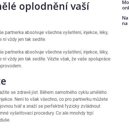
Mo
mělé oplodnění vaší
on
Na 
na
e partnerka absolvuje všechna vyšetření, injekce, léky,
 ní vždy jen tak sedíte.
e partnerka absolvuje všechna vyšetření, injekce, léky,
e ní vždy jen tak sedíte. Vězte však, že vaše spolupráce
doprovodem.
te
snažíte se zdravě jíst. Během samotného cyklu umělého
 injekce. Není to však všechno, co pro partnerku můžete
jovnou tvář a snaží se perfektně fyzicky zvládnout
jemné vyšetřovací procedury. Co ale mnohdy trpí
 duše.