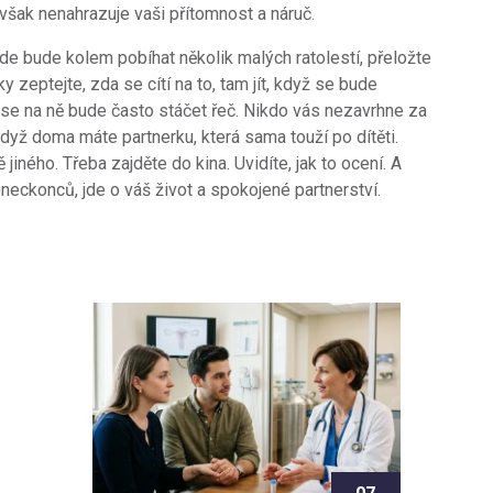
 však nenahrazuje vaši přítomnost a náruč.
de bude kolem pobíhat několik malých ratolestí, přeložte
y zeptejte, zda se cítí na to, tam jít, když se bude
 se na ně bude často stáčet řeč. Nikdo vás nezavrhne za
když doma máte partnerku, která sama touží po dítěti.
jiného. Třeba zajděte do kina. Uvidíte, jak to ocení. A
oneckonců, jde o váš život a spokojené partnerství.