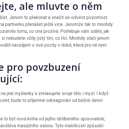
jte, ale mluvte o něm
čet. Jenom to překonat a snažit se odvést pozornost.
na partnerku přenášet ještě více. Jenomže tak to mnohdy
rozumíte tomu, co ona prožívá. Potřebuje vám sdělit, jak
e si nebudete vždy jistý tím, co říci. Mnohdy stačí jenom
podělí navzájem o své pocity v době, která pro ně není
e pro povzbuzení
jící:
 na jiné myšlenky a zrelaxujete svoje tělo i mysl. I když
slet, bude to příjemné odreagování od běžné denní
e to být nová kniha od jejího oblíbeného spisovatele,
ávštěva masážního salonu. Tyto maličkosti způsobí