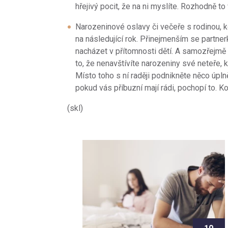
hřejivý pocit, že na ni myslíte. Rozhodně to
Narozeninové oslavy či večeře s rodinou, k
na následující rok. Přinejmenším se partnerk
nacházet v přítomnosti dětí. A samozřejmě
to, že nenavštívíte narozeniny své neteře, 
Místo toho s ní raději podnikněte něco úplně 
pokud vás příbuzní mají rádi, pochopí to. K
(skl)