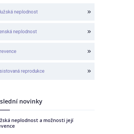
užská neplodnost
enská neplodnost
revence
sistovaná reprodukce
slední novinky
žská neplodnost a možnosti její
evence