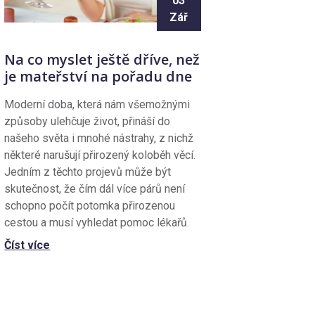
03
Zář
Na co myslet ještě dříve, než
je mateřství na pořadu dne
Moderní doba, která nám všemožnými
způsoby ulehčuje život, přináší do
našeho světa i mnohé nástrahy, z nichž
některé narušují přirozený koloběh věcí.
Jedním z těchto projevů může být
skutečnost, že čím dál více párů není
schopno počít potomka přirozenou
cestou a musí vyhledat pomoc lékařů.
Číst více