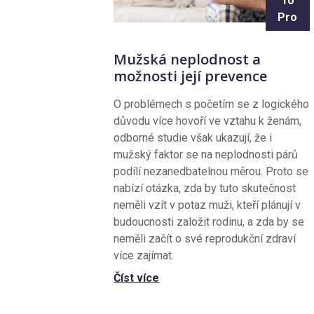
10
Pro
Mužská neplodnost a
možnosti její prevence
O problémech s početím se z logického
důvodu více hovoří ve vztahu k ženám,
odborné studie však ukazují, že i
mužský faktor se na neplodnosti párů
podílí nezanedbatelnou měrou. Proto se
nabízí otázka, zda by tuto skutečnost
neměli vzít v potaz muži, kteří plánují v
budoucnosti založit rodinu, a zda by se
neměli začít o své reprodukční zdraví
více zajímat.
Číst více