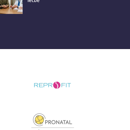
léčbě