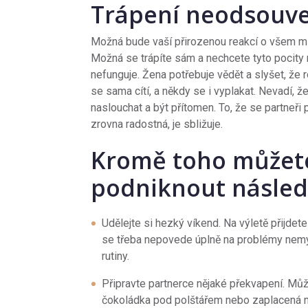
Trápení neodsouve
Možná bude vaší přirozenou reakcí o všem ml
Možná se trápíte sám a nechcete tyto pocity 
nefunguje. Žena potřebuje vědět a slyšet, že 
se sama cítí, a někdy se i vyplakat. Nevadí, ž
naslouchat a být přítomen. To, že se partneři 
zrovna radostná, je sbližuje.
Kromě toho můžet
podniknout následu
Udělejte si hezký víkend. Na výletě přijdete
se třeba nepovede úplně na problémy nemy
rutiny.
Připravte partnerce nějaké překvapení. Můž
čokoládka pod polštářem nebo zaplacená n