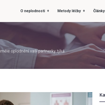
O neplodnosti
Metody léčby
Články
umělé oplodnění vaší partnerky týká
Ka