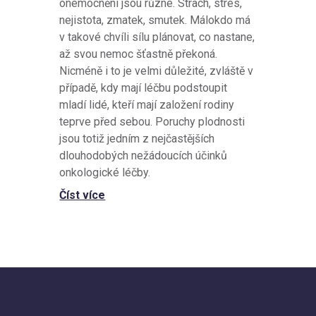
onemocnění jsou různé. Strach, stres,
nejistota, zmatek, smutek. Málokdo má
v takové chvíli sílu plánovat, co nastane,
až svou nemoc šťastně překoná.
Nicméně i to je velmi důležité, zvláště v
případě, kdy mají léčbu podstoupit
mladí lidé, kteří mají založení rodiny
teprve před sebou. Poruchy plodnosti
jsou totiž jedním z nejčastějších
dlouhodobých nežádoucích účinků
onkologické léčby.
Číst více