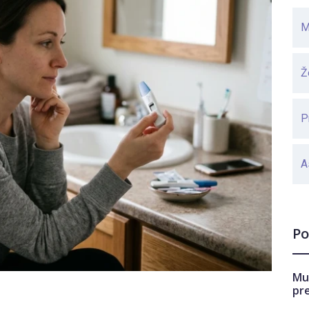
M
Ž
P
A
Po
Mu
pr