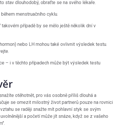
nto stav dlouhodobý, obraťte se na svého lékaře.
ě během menstruačního cyklu.
 takovém případě by se mělo ještě několik dní v
 hormon) nebo LH mohou také ovlivnit výsledek testu.
ejte.
ce – i v těchto případech může být výsledek testu
věr
nažíte otěhotnět, pro vás osobně příliš dlouhá a
učuje se omezit milostný život partnerů pouze na rovnici
 vztahu se raději snažte mít pohlavní styk se svým
 uvolněnější a početí může jít snáze, když se z vašeho
m".