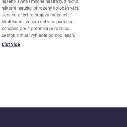
našeho světa i mnohé nástrahy, z nichž
některé narušují přirozený koloběh věcí.
Jedním z těchto projevů může být
skutečnost, že čím dál více párů není
schopno počít potomka přirozenou
cestou a musí vyhledat pomoc lékařů.
Číst více