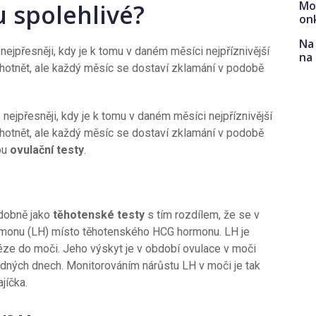
Mo
u spolehlivé?
on
Na 
nejpřesněji, kdy je k tomu v daném měsíci nejpříznivější
na
ěhotnět, ale každý měsíc se dostaví zklamání v podobě
 nejpřesněji, kdy je k tomu v daném měsíci nejpříznivější
ěhotnět, ale každý měsíc se dostaví zklamání v podobě
ou
ovulační testy
.
odobně jako
těhotenské testy
s tím rozdílem, že se v
hormonu (LH) místo těhotenského HCG hormonu. LH je
éze do moči. Jeho výskyt je v období ovulace v moči
odných dnech. Monitorováním nárůstu LH v moči je tak
jíčka.