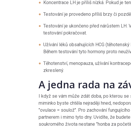
Koncentrace LH je příliš nízká. Pokud je te
Testování je provedeno příliš brzy či pozd
Testování je ukončeno před nárůstem LH. V
testování pokračovat.
Užívání léků obsahujících HCG (těhotenský
Během testování tyto hormony proto neužív
Těhotenství, menopauza, užívání kontracep
zkreslený.
A jedna rada na zá
I když se vám může zdát doba, po kterou se s
miminko byste chtěla nejraději hned, nedopor
"ovulace = soulož". Pro zachování fungujícího
partnerem i mimo tyto dny. Uvidíte, že budete
soukromého života nestane "honba za početí