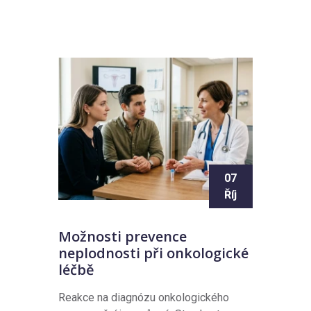
07
Říj
Možnosti prevence
neplodnosti při onkologické
léčbě
Reakce na diagnózu onkologického