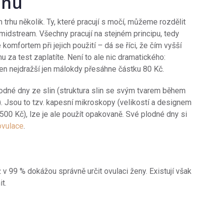
enu
 trhu několik. Ty, které pracují s močí, můžeme rozdělit
 midstream. Všechny pracují na stejném principu, tedy
komfortem při jejich použití – dá se říci, že čím vyšší
nu za test zaplatíte. Není to ale nic dramatického:
 ten nejdražší jen málokdy přesáhne částku 80 Kč.
 plodné dny ze slin (struktura slin se svým tvarem během
. Jsou to tzv. kapesní mikroskopy (velikostí a designem
i 500 Kč), lze je ale použít opakovaně. Své plodné dny si
ovulace
.
 v 99 % dokážou správně určit ovulaci ženy. Existují však
t.