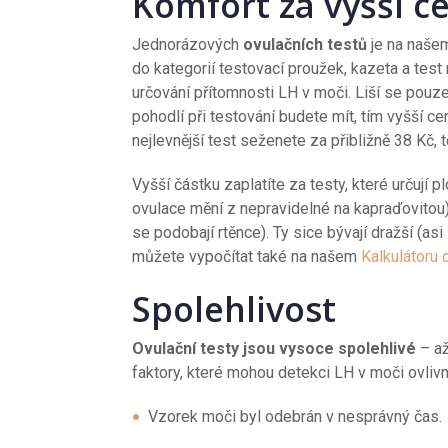
Komfort za vyšší c
Jednorázových
ovulačních testů
je na našem
do kategorií testovací proužek, kazeta a test
určování přítomnosti LH v moči. Liší se pouze 
pohodlí při testování budete mít, tím vyšší ce
nejlevnější test seženete za přibližně 38 Kč,
Vyšší částku zaplatíte za testy, které určují
ovulace mění z nepravidelné na kapraďovitou)
se podobají rtěnce). Ty sice bývají dražší (as
můžete vypočítat také na našem
Kalkulátoru 
Spolehlivost
Ovulační testy jsou vysoce spolehlivé
– až
faktory, které mohou detekci LH v moči ovlivni
Vzorek moči byl odebrán v nesprávný čas.