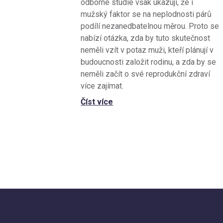
odborné studie však ukazují, že i
mužský faktor se na neplodnosti párů
podílí nezanedbatelnou měrou. Proto se
nabízí otázka, zda by tuto skutečnost
neměli vzít v potaz muži, kteří plánují v
budoucnosti založit rodinu, a zda by se
neměli začít o své reprodukční zdraví
více zajímat.
Číst více