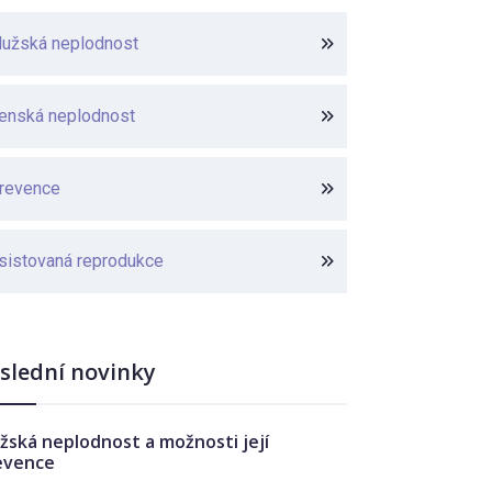
užská neplodnost
enská neplodnost
revence
sistovaná reprodukce
slední novinky
žská neplodnost a možnosti její
evence