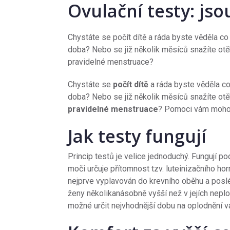
Ovulační testy: jso
Chystáte se počít dítě a ráda byste věděla co 
doba? Nebo se již několik měsíců snažíte ot
pravidelné menstruace?
Chystáte se
počít dítě
a ráda byste věděla co
doba? Nebo se již několik měsíců snažíte ot
pravidelné menstruace
? Pomoci vám moh
Jak testy fungují
Princip testů je velice jednoduchý. Fungují p
moči určuje přítomnost tzv. luteinizačního 
nejprve vyplavován do krevního oběhu a posl
ženy několikanásobně vyšší než v jejích nepl
možné určit nejvhodnější dobu na oplodnění va