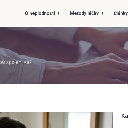
O neplodnosti
Metody léčby
Články
sou spolehlivé?
Ka