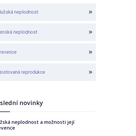
užská neplodnost
enská neplodnost
revence
sistovaná reprodukce
slední novinky
žská neplodnost a možnosti její
evence