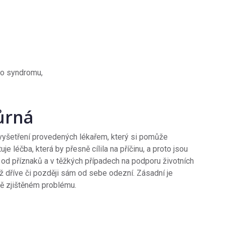
ího syndromu,
ůrná
vyšetření provedených lékařem, který si pomůže
e léčba, která by přesně cílila na příčinu, a proto jsou
od příznaků a v těžkých případech na podporu životních
iž dříve či později sám od sebe odezní. Zásadní je
vě zjištěném problému.