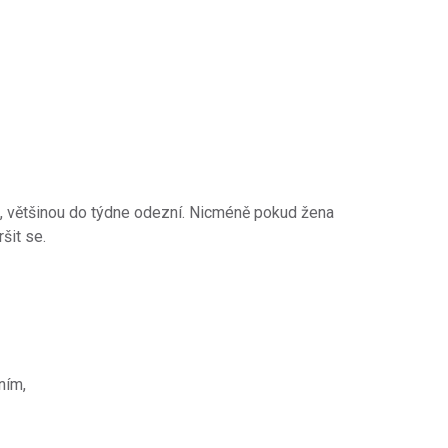
, většinou do týdne odezní. Nicméně pokud žena
šit se.
ním,