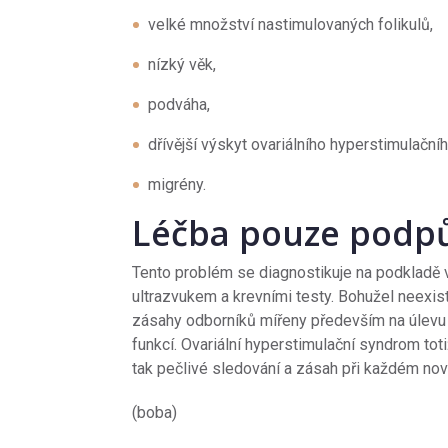
velké množství nastimulovaných folikulů,
nízký věk,
podváha,
dřívější výskyt ovariálního hyperstimulačn
migrény.
Léčba pouze podp
Tento problém se diagnostikuje na podkladě 
ultrazvukem a krevními testy. Bohužel neexistuj
zásahy odborníků mířeny především na úlevu 
funkcí. Ovariální hyperstimulační syndrom tot
tak pečlivé sledování a zásah při každém no
(boba)