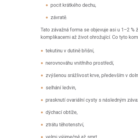
pocit krátkého dechu,
závratě.
Tato závažná forma se objevuje asi u 1–2 % ž
komplikacemi až život ohrožující. Co tyto kom
tekutinu v dutině břišní,
nerovnováhu vnitřního prostředí,
zvýšenou srážlivost krve, především v doln
selhání ledvin,
prasknutí ovariální cysty s následným záv
dýchací obtíže,
ztrátu těhotenství,
velmi výjimečně až smrt.