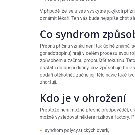
V případě, že se u vás vyskytne jakýkoli příz
oznámit lékaři. Ten vás bude nejspíše chtít sl
Co syndrom způso
Přesná příčina vzniku není tak úplně známá, a
gonadotropinu) hrají v celém procesu svou rol
způsobem a začnou propouštět tekutinu. Tato
dostat i do břišní dutiny, což způsobuje boles
podaří otěhotnět, začne její tělo navíc také t
zhoršují.
Kdo je v ohrožení
Přestože není možné přesně předpovědět, u k
možné vysledovat některé rizikové faktory. Pa
syndrom polycystických ovarií,