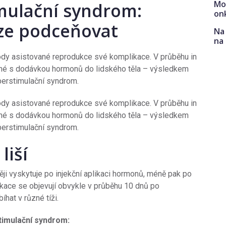
Mo
imulační syndrom:
on
lze podceňovat
Na 
na
ody asistované reprodukce své komplikace. V průběhu in
ojené s dodávkou hormonů do lidského těla – výsledkem
yperstimulační syndrom.
ody asistované reprodukce své komplikace. V průběhu in
ojené s dodávkou hormonů do lidského těla – výsledkem
yperstimulační syndrom.
liší
ěji vyskytuje po injekční aplikaci hormonů, méně pak po
ikace se objevují obvykle v průběhu 10 dnů po
íhat v různé tíži.
stimulační syndrom: