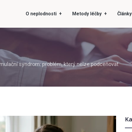
O neplodnosti
Metody léčby
Články
timulační syndrom: problém, který nelze podceňovat
Ka