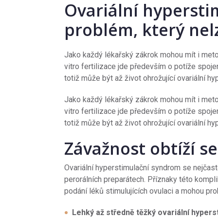
Ovariální hyperst
problém, který ne
Jako každý lékařský zákrok mohou mít i met
vitro fertilizace jde především o potíže sp
totiž může být až život ohrožující ovariální h
Jako každý lékařský zákrok mohou mít i met
vitro fertilizace jde především o potíže sp
totiž může být až život ohrožující ovariální h
Závažnost obtíží se 
Ovariální hyperstimulační syndrom se nejčast
perorálních preparátech. Příznaky této kompl
podání léků stimulujících ovulaci a mohou prob
Lehký
až středně těžký ovariální hyper