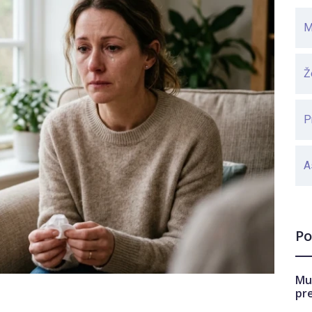
M
Ž
P
A
Po
Mu
pr