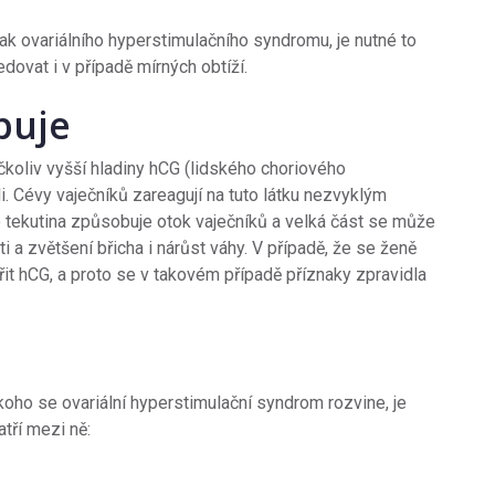
nak ovariálního hyperstimulačního syndromu, je nutné to
edovat i v případě mírných obtíží.
buje
čkoliv vyšší hladiny hCG (lidského choriového
i. Cévy vaječníků zareagují na tuto látku nezvyklým
 tekutina způsobuje otok vaječníků a velká část se může
ti a zvětšení břicha i nárůst váhy. V případě, že se ženě
vořit hCG, a proto se v takovém případě příznaky zpravidla
oho se ovariální hyperstimulační syndrom rozvine, je
tří mezi ně: