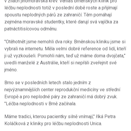
v žilách jihomoravská krev. Věhlas brněnských klinik pro
léčbu neplodnosti totiž v poslední době roste a přijímají
spoustu neplodných párů ze zahraničí. Těm pomáhají
zejména moravské studentky, které darují svá vajíčka za
patnáctitisícovou odměnu.
"Otěhotnět jsme nemohli dva roky. Brněnskou kliniku jsme si
vybrali na internetu. Měla velmi dobré reference od lidí, kteří
ji už vyzkoušeli. Pomohli nám, teď už máme doma dvojčata,"
uvedli manželé z Austrálie, kteří si nepřáli zveřejnit své
jméno.
Brno se v posledních letech stalo jedním z
nejvýznamnějších center reprodukční medicíny ve střední
Evropě a pro neplodné páry ze zahraničí má dobrý zvuk.
"Léčba neplodnosti v Brně začínala.
Máme tradici, kterou pacientky silně vnímají," říká Petra
Koláčková z kliniky pro léčbu neplodnosti Unica.