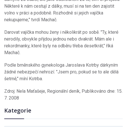
Některé k nám cestují z dálky, musí si na ten den zajistit
volno v práci a podobně. Rozhodně si jejich vajíčka
nekupujeme," tvrdí Machač.
Darovat vajíčka mohou ženy i několikrát po sobě. "Ty, které
nerodily, obvykle přijdou jednou nebo dvakrát. Mám ale i
rekordmanky, které byly na odběru třeba desetkrát," říká
Machač.
Podle brněnského gynekologa Jaroslava Kotrby dárkyním
žádné nebezpečí nehrozí. "Jsem pro, pokud se to ale dělá
šetrně," míní Kotrba.
Zdroj: Nela Maťašeje, Regionální deník, Publikováno dne: 15.
7. 2008
Kategorie