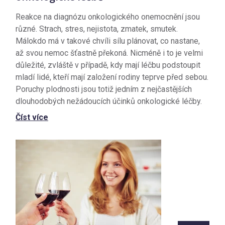
Reakce na diagnózu onkologického onemocnění jsou
různé. Strach, stres, nejistota, zmatek, smutek.
Málokdo má v takové chvíli sílu plánovat, co nastane,
až svou nemoc šťastně překoná. Nicméně i to je velmi
důležité, zvláště v případě, kdy mají léčbu podstoupit
mladí lidé, kteří mají založení rodiny teprve před sebou.
Poruchy plodnosti jsou totiž jedním z nejčastějších
dlouhodobých nežádoucích účinků onkologické léčby.
Číst více