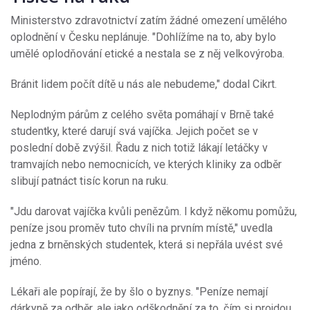
Ministerstvo zdravotnictví zatím žádné omezení umělého
oplodnění v Česku neplánuje. "Dohlížíme na to, aby bylo
umělé oplodňování etické a nestala se z něj velkovýroba.
Bránit lidem počít dítě u nás ale nebudeme," dodal Cikrt.
Neplodným párům z celého světa pomáhají v Brně také
studentky, které darují svá vajíčka. Jejich počet se v
poslední době zvýšil. Řadu z nich totiž lákají letáčky v
tramvajích nebo nemocnicích, ve kterých kliniky za odběr
slibují patnáct tisíc korun na ruku.
"Jdu darovat vajíčka kvůli penězům. I když někomu pomůžu,
peníze jsou proměv tuto chvíli na prvním místě," uvedla
jedna z brněnských studentek, která si nepřála uvést své
jméno.
Lékaři ale popírají, že by šlo o byznys. "Peníze nemají
dárkyně za odběr, ale jako odškodnění za to, čím si projdou.