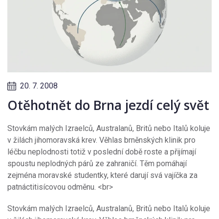
20. 7. 2008
Otěhotnět do Brna jezdí celý svět
Stovkám malých Izraelců, Australanů, Britů nebo Italů koluje
v žilách jihomoravská krev. Věhlas brněnských klinik pro
léčbu neplodnosti totiž v poslední době roste a přijímají
spoustu neplodných párů ze zahraničí. Těm pomáhají
zejména moravské studentky, které darují svá vajíčka za
patnáctitisícovou odměnu. <br>
Stovkám malých Izraelců, Australanů, Britů nebo Italů koluje