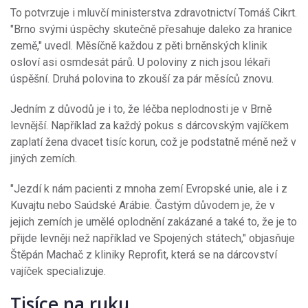
To potvrzuje i mluvčí ministerstva zdravotnictví Tomáš Cikrt.
"Brno svými úspěchy skutečně přesahuje daleko za hranice
země," uvedl. Měsíčně každou z pěti brněnských klinik
osloví asi osmdesát párů. U poloviny z nich jsou lékaři
úspěšní. Druhá polovina to zkouší za pár měsíců znovu.
Jedním z důvodů je i to, že léčba neplodnosti je v Brně
levnější. Například za každý pokus s dárcovským vajíčkem
zaplatí žena dvacet tisíc korun, což je podstatně méně než v
jiných zemích.
"Jezdí k nám pacienti z mnoha zemí Evropské unie, ale i z
Kuvajtu nebo Saúdské Arábie. Častým důvodem je, že v
jejich zemích je umělé oplodnění zakázané a také to, že je to
přijde levněji než například ve Spojených státech," objasňuje
Štěpán Machač z kliniky Reprofit, která se na dárcovství
vajíček specializuje.
Tisíce na ruku