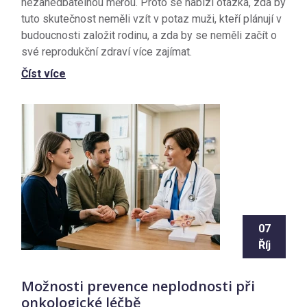
nezanedbatelnou měrou. Proto se nabízí otázka, zda by
tuto skutečnost neměli vzít v potaz muži, kteří plánují v
budoucnosti založit rodinu, a zda by se neměli začít o
své reprodukční zdraví více zajímat.
Číst více
07
Říj
Možnosti prevence neplodnosti při
onkologické léčbě