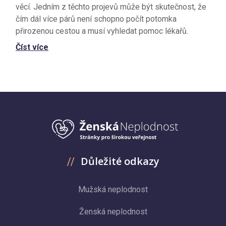
věcí. Jedním z těchto projevů může být skutečnost, že
čím dál více párů není schopno počít potomka
přirozenou cestou a musí vyhledat pomoc lékařů.
Číst více
Důležité odkazy
Mužská neplodnost
Ženská neplodnost