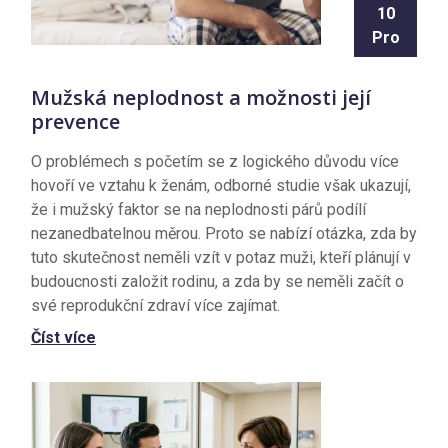
10
Pro
Mužská neplodnost a možnosti její
prevence
O problémech s početím se z logického důvodu více
hovoří ve vztahu k ženám, odborné studie však ukazují,
že i mužský faktor se na neplodnosti párů podílí
nezanedbatelnou měrou. Proto se nabízí otázka, zda by
tuto skutečnost neměli vzít v potaz muži, kteří plánují v
budoucnosti založit rodinu, a zda by se neměli začít o
své reprodukční zdraví více zajímat.
Číst více