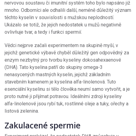
nervovou soustavu či imunitní systém toho bylo napsáno již
mnoho. Odborníci ale odhalili další, neméně důležitý význam
těchto kyselin v souvislosti s mužskou neplodností.
Ukázalo se totiž, že jejich nedostatek u mužů negativně
ovlivňuje tvar, a tedy i funkci spermií.
Vědci nejprve začali experimentem na skupině myší, v
jejichž genetické výbavě chyběl důležitý gen odpovědný za
enzym nezbytný pro tvorbu kyseliny dokosahexaenové
(DHA). Tato kyselina patří do skupiny omega-3
nenasycených mastných kyselin, jejichž základním
stavebním kamenem je kyselina alfa-linolenová. Tuto
esenciální kyselinu si tělo člověka neumí samo vytvořit, a je
proto nutné ji přijímat potravou. Ideálními zdroji kyseliny
alfa-linolenové jsou rybí tuk, rostlinné oleje a tuky, ořechy a
listová zelenina.
Zakulacené spermie