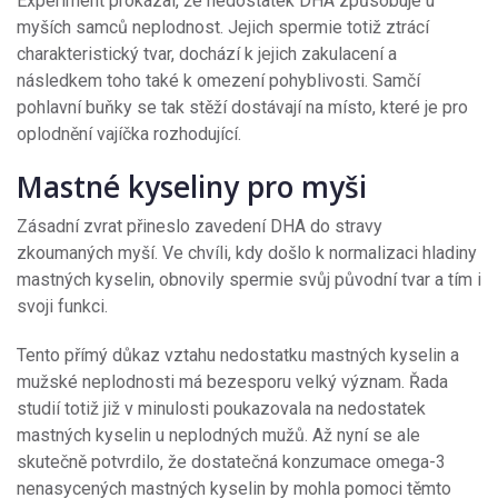
Experiment prokázal, že nedostatek DHA způsobuje u
myších samců neplodnost. Jejich spermie totiž ztrácí
charakteristický tvar, dochází k jejich zakulacení a
následkem toho také k omezení pohyblivosti. Samčí
pohlavní buňky se tak stěží dostávají na místo, které je pro
oplodnění vajíčka rozhodující.
Mastné kyseliny pro myši
Zásadní zvrat přineslo zavedení DHA do stravy
zkoumaných myší. Ve chvíli, kdy došlo k normalizaci hladiny
mastných kyselin, obnovily spermie svůj původní tvar a tím i
svoji funkci.
Tento přímý důkaz vztahu nedostatku mastných kyselin a
mužské neplodnosti má bezesporu velký význam. Řada
studií totiž již v minulosti poukazovala na nedostatek
mastných kyselin u neplodných mužů. Až nyní se ale
skutečně potvrdilo, že dostatečná konzumace omega-3
nenasycených mastných kyselin by mohla pomoci těmto