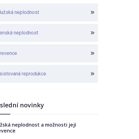
užská neplodnost
enská neplodnost
revence
sistovaná reprodukce
slední novinky
žská neplodnost a možnosti její
evence