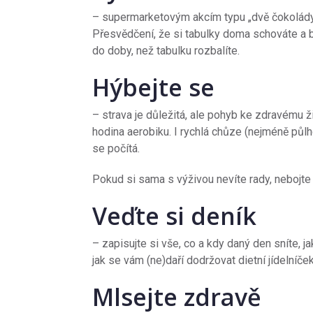
– supermarketovým akcím typu „dvě čokolády
Přesvědčení, že si tabulky doma schováte a b
do doby, než tabulku rozbalíte.
Hýbejte se
– strava je důležitá, ale pohyb ke zdravému ž
hodina aerobiku. I rychlá chůze (nejméně pů
se počítá.
Pokud si sama s výživou nevíte rady, nebojt
Veďte si deník
– zapisujte si vše, co a kdy daný den sníte, jak
jak se vám (ne)daří dodržovat dietní jídelníček
Mlsejte zdravě