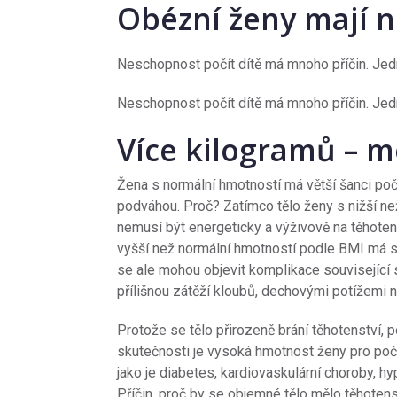
Obézní ženy mají ni
Neschopnost počít dítě má mnoho příčin. Jed
Neschopnost počít dítě má mnoho příčin. Jed
Více kilogramů – m
Žena s normální hmotností má větší šanci počí
podváhou. Proč? Zatímco tělo ženy s nižší 
nemusí být energeticky a výživově na těhoten
vyšší než normální hmotností podle BMI má si
se ale mohou objevit komplikace související 
přílišnou zátěží kloubů, dechovými potížemi 
Protože se tělo přirozeně brání těhotenství, 
skutečnosti je vysoká hmotnost ženy pro poče
jako je diabetes, kardiovaskulární choroby, 
Příčin, proč by se objemné tělo mělo těhotenst