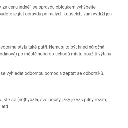
 za cenu jedné“ se opravdu obloukem vyhýbejte.
udete je jíst opravdu po malých kouscích, vám vydrží jen
ivotnímu stylu také patří. Nemusí to být hned náročná
lhodinová) po městě nebo do schodů místo použití výtahu
e se vyhledat odbornou pomoc a zeptat se odborníků.
 jste se (ne)hýbala, své pocity, jaký je váš pitný režim,
 atd.