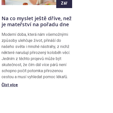
Zář
Na co myslet ještě dříve, než
je mateřství na pořadu dne
Moderní doba, která nám všemožnými
způsoby ulehčuje život, přináší do
našeho světa i mnohé nástrahy, z nichž
některé narušují přirozený koloběh věcí.
Jedním z těchto projevů může být
skutečnost, že čím dál více párů není
schopno počít potomka přirozenou
cestou a musí vyhledat pomoc lékařů.
Číst více