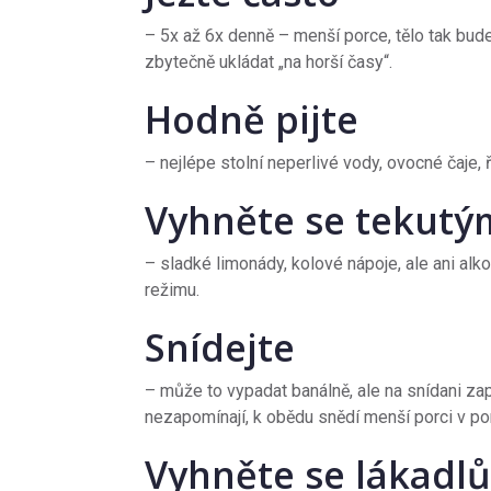
– 5x až 6x denně – menší porce, tělo tak bud
zbytečně ukládat „na horší časy“.
Hodně pijte
– nejlépe stolní neperlivé vody, ovocné čaje,
Vyhněte se tekutý
– sladké limonády, kolové nápoje, ale ani al
režimu.
Snídejte
– může to vypadat banálně, ale na snídani zapo
nezapomínají, k obědu snědí menší porci v por
Vyhněte se lákadl