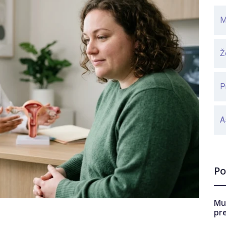
M
Ž
P
A
Po
Mu
pr