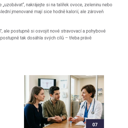
uzobávat“, nakrájejte si na talířek ovoce, zeleninu nebo
lední jmenované mají sice hodně kalorií, ale zároveň
", ale postupně si osvojit nové stravovací a pohybové
a postupně tak dosáhla svých cílů – třeba právě
07