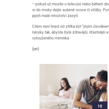
– pokud už musíte u televize nebo během dne „
si do misky dejte sušené ovoce či oříšky. Pos
jejich malé množství zasytí.
Cílem není hned od zítřka být "jiným člověkem
návyky tak, abyste byla zdravější, šťastnější 
vytouženého miminka.
(jan)
10