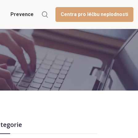
Prevence
Centra pro léčbu neplodnosti
tegorie