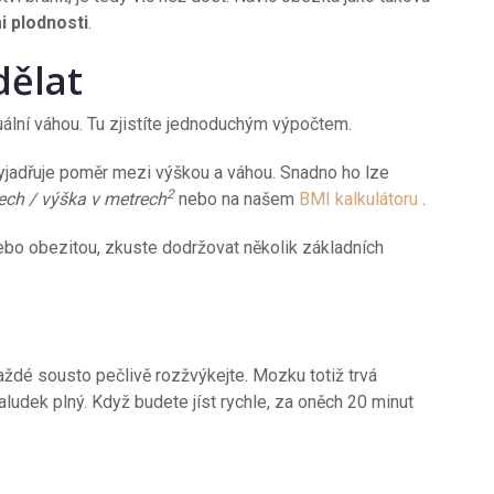
 plodnosti
.
dělat
tuální váhou. Tu zjistíte jednoduchým výpočtem.
 vyjadřuje poměr mezi výškou a váhou. Snadno ho lze
2
ech / výška v metrech
nebo na našem
BMI kalkulátoru
.
ebo obezitou, zkuste dodržovat několik základních
každé sousto pečlivě rozžvýkejte. Mozku totiž trvá
žaludek plný. Když budete jíst rychle, za oněch 20 minut