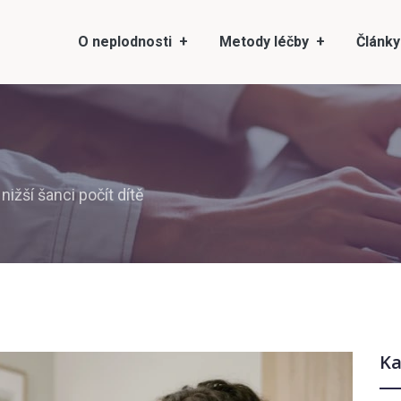
O neplodnosti
Metody léčby
Články
ižší šanci počít dítě
Ka