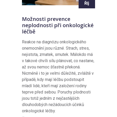
Říj
Možnosti prevence
neplodnosti při onkologické
léčbě
Reakce na diagnózu onkologického
onemocnění jsou různé. Strach, stres,
nejistota, zmatek, smutek. Málokdo má
v takové chvíli sílu plánovat, co nastane,
až svou nemoc šťastně překoná.
Nicméně i to je velmi důležité, zvláště v
případě, kdy mají léčbu podstoupit
mladí lidé, kteří mají založení rodiny
teprve před sebou. Poruchy plodnosti
jsou totiž jedním z nejčastějších
dlouhodobých nežádoucích účinků
onkologické léčby.