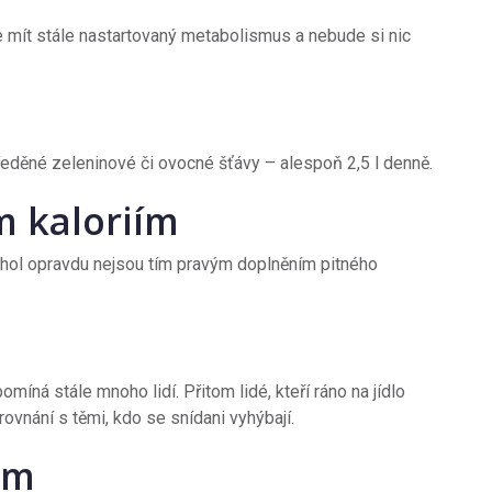
e mít stále nastartovaný metabolismus a nebude si nic
 ředěné zeleninové či ovocné šťávy – alespoň 2,5 l denně.
m kaloriím
kohol opravdu nejsou tím pravým doplněním pitného
míná stále mnoho lidí. Přitom lidé, kteří ráno na jídlo
ovnání s těmi, kdo se snídani vyhýbají.
ům