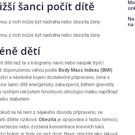
Mo
žší šanci počít dítě
on
Na 
nou z nich může být nadváha nebo obezita ženy.
na
nou z nich může být nadváha nebo obezita ženy.
éně dětí
t dítě než ta s kilogramy navíc nebo naopak trpící
než doporučenou váhou podle
Body Mass Indexu (BMI)
ství a následné kojení dostatečně připraveno, žena s
ce šanci dítě energeticky zabezpečit, během gravidity
s rychlým nárůstem hmotnosti ohrožující matku například
nebo diabetem.
pokud na ně není z nějakého důvodu připraveno, ve
tí dítěte riziková.
Obezita
je spojována s řadou nemocí,
hypertenze nebo zvýšená koncentrace krevních tuků.
ví bránit, je tedy víc než dost. Navíc obezita jako taková