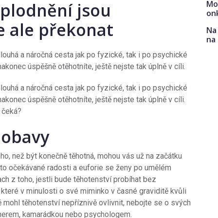
Mo
plodnění jsou
on
je ale překonat
Na 
na
ouhá a náročná cesta jak po fyzické, tak i po psychické
konec úspěšně otěhotníte, ještě nejste tak úplně v cíli.
ouhá a náročná cesta jak po fyzické, tak i po psychické
konec úspěšně otěhotníte, ještě nejste tak úplně v cíli.
 čeká?
í obavy
ného, než být konečně těhotná, mohou vás už na začátku
sto očekávané radosti a euforie se ženy po umělém
ach z toho, jestli bude těhotenství probíhat bez
 které v minulosti o své miminko v časné graviditě kvůli
ě mohl těhotenství nepříznivě ovlivnit, nebojte se o svých
tnerem, kamarádkou nebo psychologem.