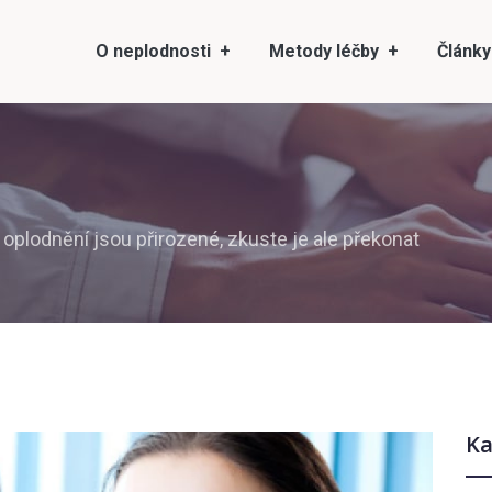
O neplodnosti
Metody léčby
Články
oplodnění jsou přirozené, zkuste je ale překonat
Ka