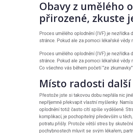
Obavy z umělého o
přirozené, zkuste 
Proces umělého oplodnění (IVF) je nezřídka dl
stránce. Pokud ale za pomoci lékařské vědy na
Proces umělého oplodnění (IVF) je nezřídka dl
stránce. Pokud ale za pomoci lékařské vědy na
Co všechno vás během početí "ze zkumavky"
Místo radosti dalš
Přestože jste si takovou dobu nepřála nic ji
nepříjemně překvapit vlastní myšlenky. Namí
oplodnění totiž často cítí spíše vyděšeně. Str
komplikací, je pochopitelný především u těch,
potratu přišly. Protože větší stres by skutečn
pochybnostech mluvit se svým lékařem, par