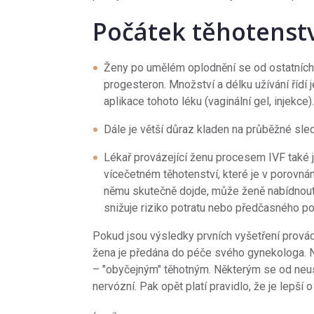
Počátek těhotenst
Ženy po umělém oplodnění se od ostatních 
progesteron. Množství a délku užívání řídí 
aplikace tohoto léku (vaginální gel, injekce).
Dále je větší důraz kladen na průběžné sledo
Lékař provázející ženu procesem IVF také ji
vícečetném těhotenství, které je v porovn
němu skutečně dojde, může ženě nabídnou
snižuje riziko potratu nebo předčasného po
Pokud jsou výsledky prvních vyšetření provád
žena je předána do péče svého gynekologa. N
– "obyčejným" těhotným. Některým se od neust
nervózní. Pak opět platí pravidlo, že je lepší 