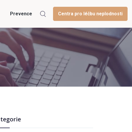
Prevence
Centra pro léčbu neplodnosti
tegorie