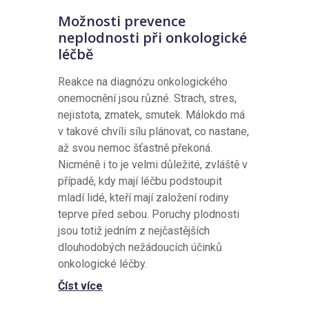
Možnosti prevence
neplodnosti při onkologické
léčbě
Reakce na diagnózu onkologického
onemocnění jsou různé. Strach, stres,
nejistota, zmatek, smutek. Málokdo má
v takové chvíli sílu plánovat, co nastane,
až svou nemoc šťastně překoná.
Nicméně i to je velmi důležité, zvláště v
případě, kdy mají léčbu podstoupit
mladí lidé, kteří mají založení rodiny
teprve před sebou. Poruchy plodnosti
jsou totiž jedním z nejčastějších
dlouhodobých nežádoucích účinků
onkologické léčby.
Číst více