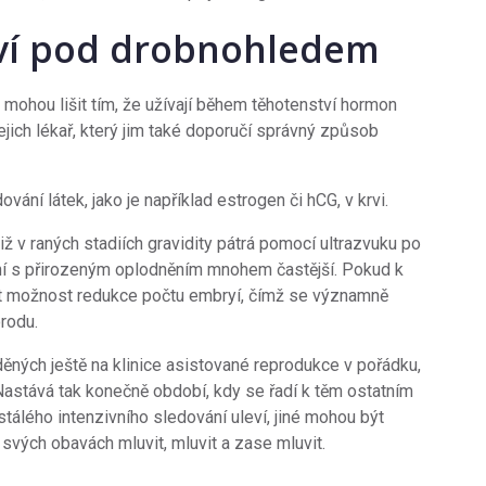
ví pod drobnohledem
mohou lišit tím, že užívají během těhotenství hormon
jejich lékař, který jim také doporučí správný způsob
vání látek, jako je například estrogen či hCG, v krvi.
ž v raných stadiích gravidity pátrá pomocí ultrazvuku po
ání s přirozeným oplodněním mnohem častější. Pokud k
t možnost redukce počtu embryí, čímž se významně
rodu.
ěných ještě na klinice asistované reprodukce v pořádku,
astává tak konečně období, kdy se řadí k těm ostatním
álého intenzivního sledování uleví, jiné mohou být
o svých obavách mluvit, mluvit a zase mluvit.