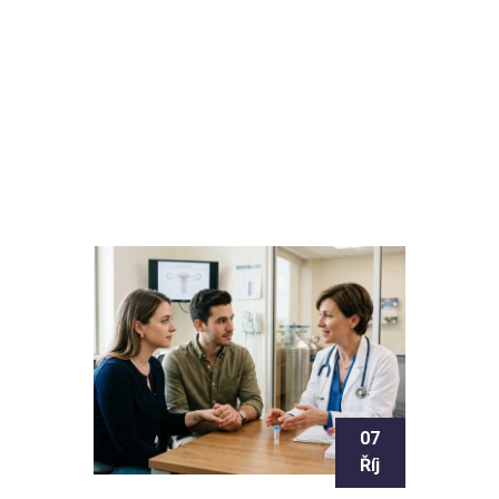
07
Říj