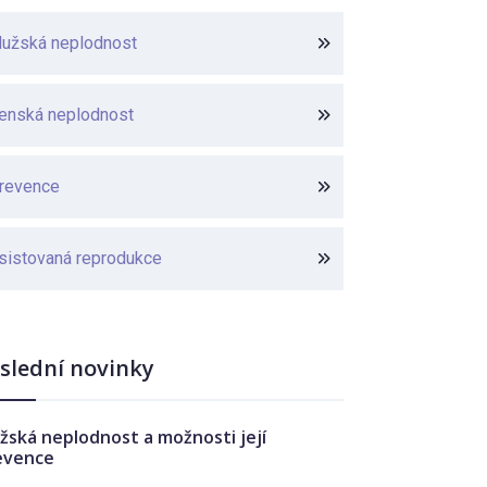
užská neplodnost
enská neplodnost
revence
sistovaná reprodukce
slední novinky
žská neplodnost a možnosti její
evence