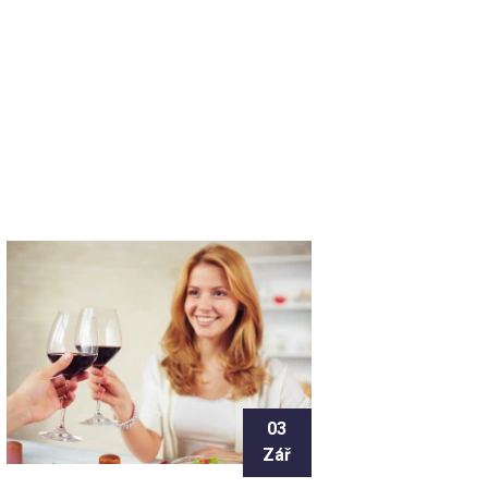
03
Zář