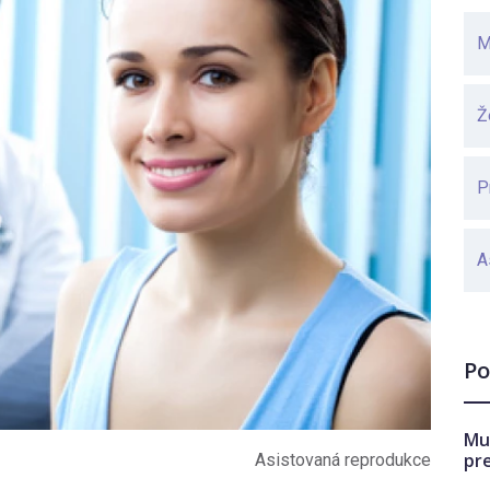
M
Ž
P
A
Po
Mu
pr
Asistovaná reprodukce