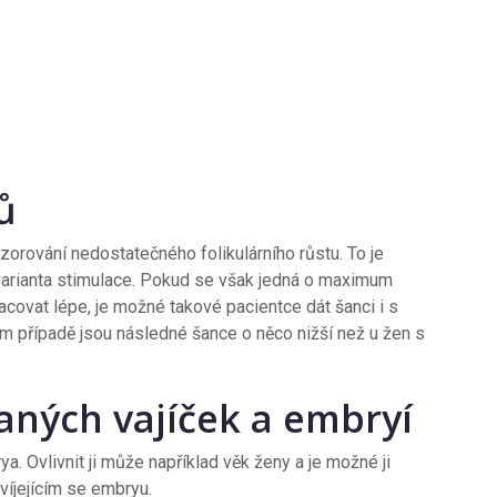
ů
ozorování nedostatečného folikulárního růstu. To je
í varianta stimulace. Pokud se však jedná o maximum
ovat lépe, je možné takové pacientce dát šanci i s
m případě jsou následné šance o něco nižší než u žen s
kaných vajíček a embryí
ya. Ovlivnit ji může například věk ženy a je možné ji
víjejícím se embryu.