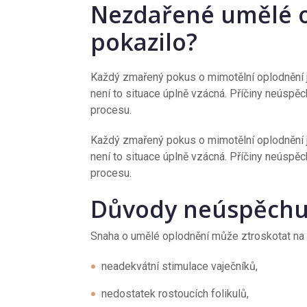
Nezdařené umělé o
pokazilo?
Každý zmařený pokus o mimotělní oplodnění j
není to situace úplně vzácná. Příčiny neúsp
procesu.
Každý zmařený pokus o mimotělní oplodnění j
není to situace úplně vzácná. Příčiny neúsp
procesu.
Důvody neúspěch
Snaha o umělé oplodnění může ztroskotat na 
neadekvátní stimulace vaječníků,
nedostatek rostoucích folikulů,