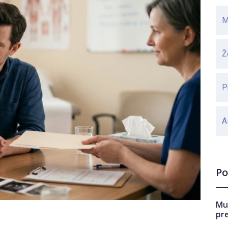
M
Ž
P
A
Po
Mu
pr