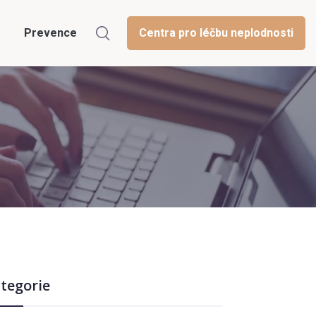
Prevence
Centra pro léčbu neplodnosti
tegorie