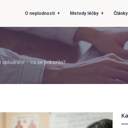
O neplodnosti
Metody léčby
Články
oplodnění – co se pokazilo?
Ka