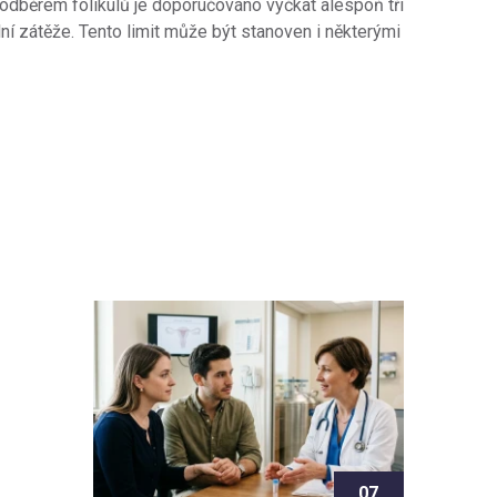
odběrem folikulů je doporučováno vyčkat alespoň tři
ní zátěže. Tento limit může být stanoven i některými
07