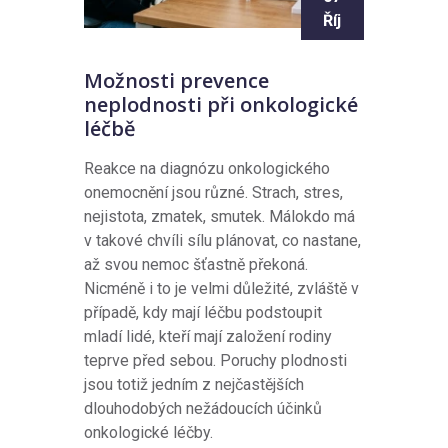
Říj
Možnosti prevence
neplodnosti při onkologické
léčbě
Reakce na diagnózu onkologického
onemocnění jsou různé. Strach, stres,
nejistota, zmatek, smutek. Málokdo má
v takové chvíli sílu plánovat, co nastane,
až svou nemoc šťastně překoná.
Nicméně i to je velmi důležité, zvláště v
případě, kdy mají léčbu podstoupit
mladí lidé, kteří mají založení rodiny
teprve před sebou. Poruchy plodnosti
jsou totiž jedním z nejčastějších
dlouhodobých nežádoucích účinků
onkologické léčby.