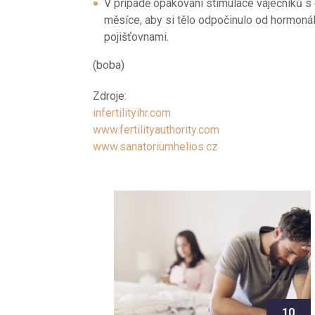
V případě opakování stimulace vaječníků s 
měsíce, aby si tělo odpočinulo od hormonál
pojišťovnami.
(boba)
Zdroje:
infertilityihr.com
www.fertilityauthority.com
www.sanatoriumhelios.cz
10