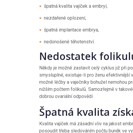
špatná kvalita vajíček a embryí,
nezdařené oplození,
špatná implantace embrya,
nedonošené těhotenství.
Nedostatek folikul
Někdy je možné zastavit celý cyklus již při p
smysluplné, existuje-li pro ženu efektivnějš
možné léčby a vaječníky bohužel nemohou prac
nižším počtem folikulů. Samozřejmě v takové
dobrou ovariální odpovědí.
Špatná kvalita zís
Kvalita vajíček má zásadní vliv na jakost embr
posoudit třeba sledováním počtu buněk ve vy