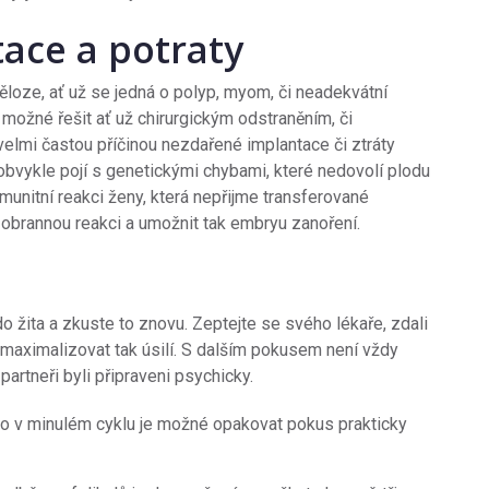
ace a potraty
loze, ať už se jedná o polyp, myom, či neadekvátní
e možné řešit ať už chirurgickým odstraněním, či
velmi častou příčinou nezdařené implantace či ztráty
 obvykle pojí s genetickými chybami, které nedovolí plodu
munitní reakci ženy, která nepřijme transferované
obrannou reakci a umožnit tak embryu zanoření.
 do žita a zkuste to znovu. Zeptejte se svého lékaře, zdali
 maximalizovat tak úsilí. S dalším pokusem není vždy
 partneři byli připraveni psychicky.
o v minulém cyklu je možné opakovat pokus prakticky