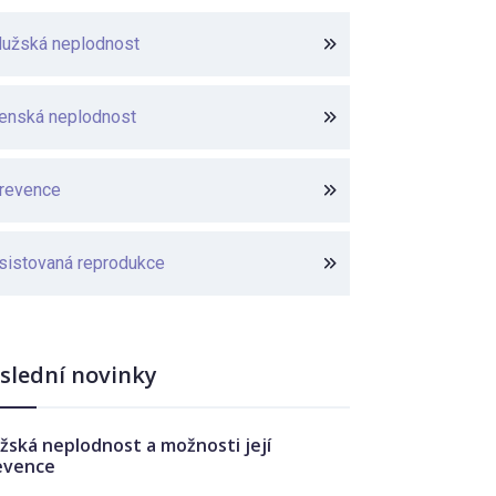
užská neplodnost
enská neplodnost
revence
sistovaná reprodukce
slední novinky
žská neplodnost a možnosti její
evence