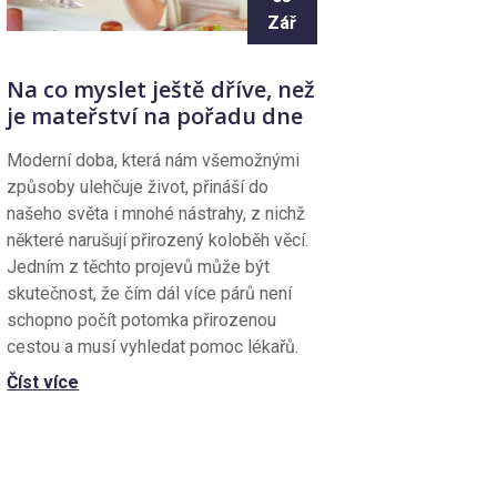
Zář
Na co myslet ještě dříve, než
je mateřství na pořadu dne
Moderní doba, která nám všemožnými
způsoby ulehčuje život, přináší do
našeho světa i mnohé nástrahy, z nichž
některé narušují přirozený koloběh věcí.
Jedním z těchto projevů může být
skutečnost, že čím dál více párů není
schopno počít potomka přirozenou
cestou a musí vyhledat pomoc lékařů.
Číst více