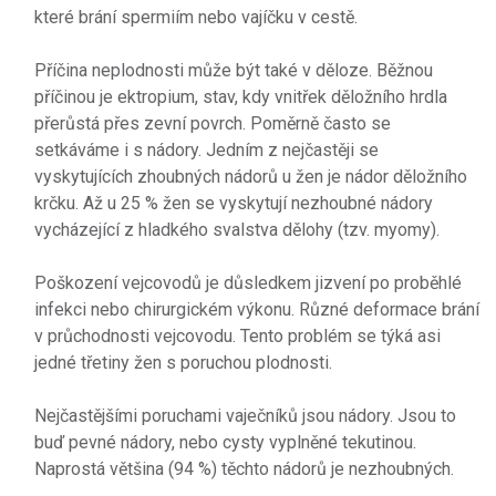
které brání spermiím nebo vajíčku v cestě.
Příčina neplodnosti může být také v děloze. Běžnou
příčinou je ektropium, stav, kdy vnitřek děložního hrdla
přerůstá přes zevní povrch. Poměrně často se
setkáváme i s nádory. Jedním z nejčastěji se
vyskytujících zhoubných nádorů u žen je nádor děložního
krčku. Až u 25 % žen se vyskytují nezhoubné nádory
vycházející z hladkého svalstva dělohy (tzv. myomy).
Poškození vejcovodů je důsledkem jizvení po proběhlé
infekci nebo chirurgickém výkonu. Různé deformace brání
v průchodnosti vejcovodu. Tento problém se týká asi
jedné třetiny žen s poruchou plodnosti.
Nejčastějšími poruchami vaječníků jsou nádory. Jsou to
buď pevné nádory, nebo cysty vyplněné tekutinou.
Naprostá většina (94 %) těchto nádorů je nezhoubných.