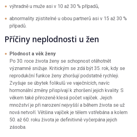
výhradně u muže asi v 10 až 30 % případů,
abnormality zjistitelné u obou partnerů asi v 15 až 30 %
případů.
Příčiny neplodnosti u žen
Plodnost a věk ženy
Po 30. roce života ženy se schopnost otěhotnět
významně snižuje. Kritickým se zdá být 35. rok, kdy se
reprodukční funkce ženy zhoršují podstatně rychleji.
Zvyšuje se úbytek folikulů ve vaječnících, navíc
hormonální změny přispívají k zhoršení jejich kvality. S
věkem také přirozeně klesá počet vajíček. Jejich
množství je při narození nejvyšší a během života se už
nová netvoří. Většina vajíček je tělem vstřebána a kolem
50. až 60. roku života je definitivně vyčerpána jejich
zásoba.