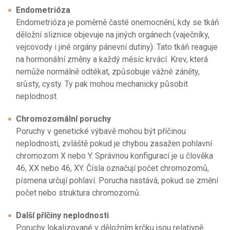
Endometrióza
Endometrióza je poměrně časté onemocnění, kdy se tkáň
děložní sliznice objevuje na jiných orgánech (vaječníky,
vejcovody i jiné orgány pánevní dutiny). Tato tkáň reaguje
na hormonální změny a každý měsíc krvácí. Krev, která
nemůže normálně odtékat, způsobuje vážné záněty,
srůsty, cysty. Ty pak mohou mechanicky působit
neplodnost.
Chromozomální poruchy
Poruchy v genetické výbavě mohou být příčinou
neplodnosti, zvláště pokud je chybou zasažen pohlavní
chromozom X nebo Y. Správnou konfigurací je u člověka
46, XX nebo 46, XY. Čísla označují počet chromozomů,
písmena určují pohlaví. Porucha nastává, pokud se změní
počet nebo struktura chromozomů.
Další příčiny neplodnosti
Poruchy lokalizované v děložním krčku jsou relativně