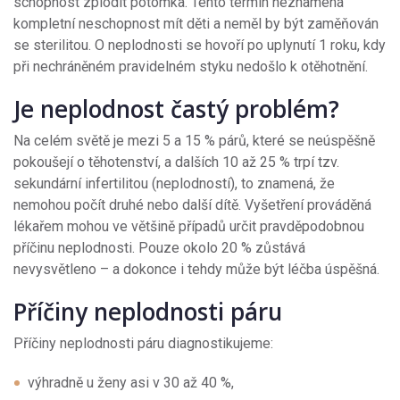
schopnost zplodit potomka. Tento termín neznamená
kompletní neschopnost mít děti a neměl by být zaměňován
se sterilitou. O neplodnosti se hovoří po uplynutí 1 roku, kdy
při nechráněném pravidelném styku nedošlo k otěhotnění.
Je neplodnost častý problém?
Na celém světě je mezi 5 a 15 % párů, které se neúspěšně
pokoušejí o těhotenství, a dalších 10 až 25 % trpí tzv.
sekundární infertilitou (neplodností), to znamená, že
nemohou počít druhé nebo další dítě. Vyšetření prováděná
lékařem mohou ve většině případů určit pravděpodobnou
příčinu neplodnosti. Pouze okolo 20 % zůstává
nevysvětleno – a dokonce i tehdy může být léčba úspěšná.
Příčiny neplodnosti páru
Příčiny neplodnosti páru diagnostikujeme:
výhradně u ženy asi v 30 až 40 %,