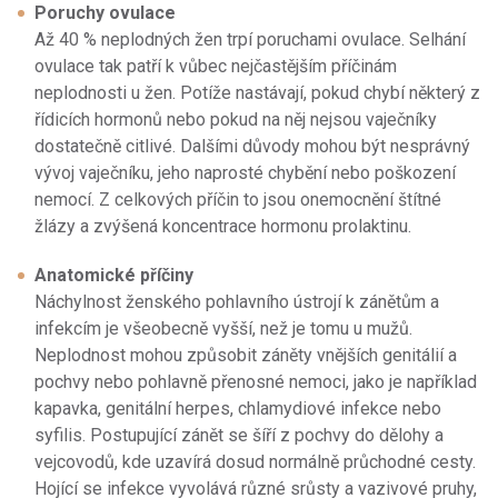
Poruchy ovulace
Až 40 % neplodných žen trpí poruchami ovulace. Selhání
ovulace tak patří k vůbec nejčastějším příčinám
neplodnosti u žen. Potíže nastávají, pokud chybí některý z
řídicích hormonů nebo pokud na něj nejsou vaječníky
dostatečně citlivé. Dalšími důvody mohou být nesprávný
vývoj vaječníku, jeho naprosté chybění nebo poškození
nemocí. Z celkových příčin to jsou onemocnění štítné
žlázy a zvýšená koncentrace hormonu prolaktinu.
Anatomické příčiny
Náchylnost ženského pohlavního ústrojí k zánětům a
infekcím je všeobecně vyšší, než je tomu u mužů.
Neplodnost mohou způsobit záněty vnějších genitálií a
pochvy nebo pohlavně přenosné nemoci, jako je například
kapavka, genitální herpes, chlamydiové infekce nebo
syfilis. Postupující zánět se šíří z pochvy do dělohy a
vejcovodů, kde uzavírá dosud normálně průchodné cesty.
Hojící se infekce vyvolává různé srůsty a vazivové pruhy,