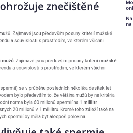
Mo
ohrožuje znečištěné
on
Na 
na
i mužů. Zajímavé jsou především posuny kritérií mužské
rendu a souvislosti s prostředím, ve kterém všichni
ti mužů
. Zajímavé jsou především posuny kritérií
mužské
 trendu a souvislosti s prostředím, ve kterém všichni
 spermií) se v průběhu posledních několika desítek let
dem bylo především to, že většina mužů by na kritéria
odní norma byla 60 milionů spermií na
1 mililitr
ných 20 milionů v 1 mililitru. Kromě toho záleží také na
ých spermií by měla být alespoň polovina.
ovlivňuje také spermie