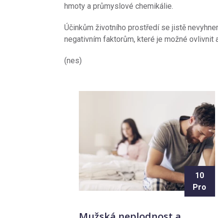
hmoty a průmyslové chemikálie.
Účinkům životního prostředí se jistě nevyhne
negativním faktorům, které je možné ovlivnit a
(nes)
10
Pro
Mužská neplodnost a