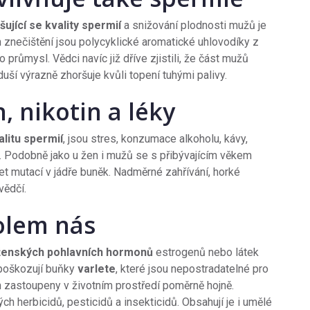
šující se kvality spermií
a snižování plodnosti mužů je
m znečištění jsou polycyklické aromatické uhlovodíky z
růmysl. Vědci navíc již dříve zjistili, že část mužů
ší výrazně zhoršuje kvůli topení tuhými palivy.
, nikotin a léky
alitu spermií
, jsou stres, konzumace alkoholu, kávy,
ta. Podobně jako u žen i mužů se s přibývajícím věkem
et mutací v jádře buněk. Nadměrné zahřívání, horké
vědčí.
olem nás
ženských pohlavních hormonů
estrogenů nebo látek
poškozují buňky
varlete
, které jsou nepostradatelné pro
 zastoupeny v životním prostředí poměrně hojně.
 herbicidů, pesticidů a insekticidů. Obsahují je i umělé