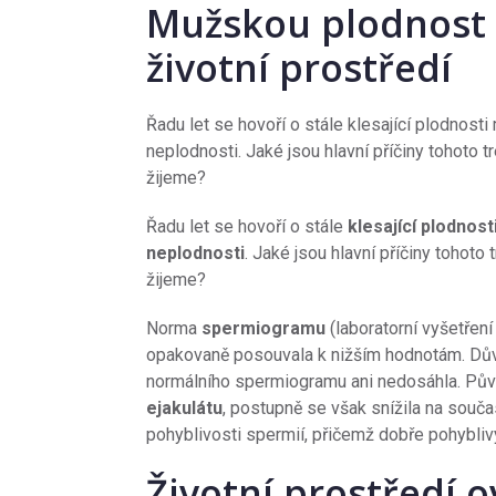
Mužskou plodnost 
životní prostředí
Řadu let se hovoří o stále klesající plodnost
neplodnosti. Jaké jsou hlavní příčiny tohoto t
žijeme?
Řadu let se hovoří o stále
klesající plodnos
neplodnosti
. Jaké jsou hlavní příčiny tohoto
žijeme?
Norma
spermiogramu
(laboratorní vyšetření
opakovaně posouvala k nižším hodnotám. Důvo
normálního spermiogramu ani nedosáhla. Pův
ejakulátu
, postupně se však snížila na součas
pohyblivosti spermií, přičemž dobře pohybliv
Životní prostředí 