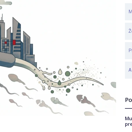
M
Ž
P
A
Po
Mu
pr