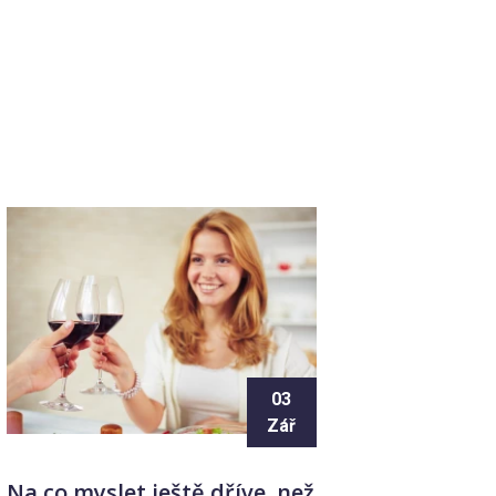
03
Zář
Na co myslet ještě dříve, než