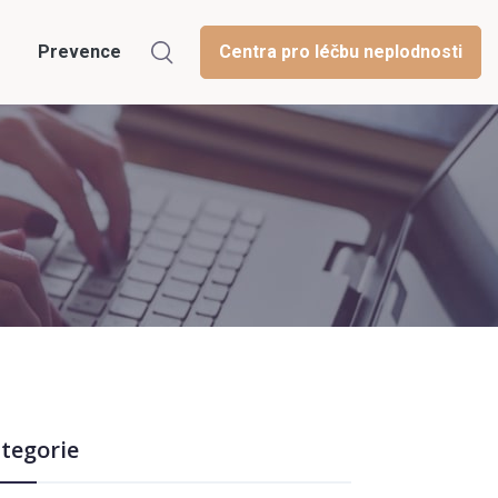
Prevence
Centra pro léčbu neplodnosti
tegorie