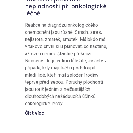
neplodnosti při onkologické
léčbě
Reakce na diagnózu onkologického
onemocnění jsou různé. Strach, stres,
nejistota, zmatek, smutek. Málokdo má
v takové chvíli sílu plánovat, co nastane,
až svou nemoc šťastně překoná.
Nicméně i to je velmi důležité, zvláště v
případě, kdy mají léčbu podstoupit
mladí lidé, kteří mají založení rodiny
teprve před sebou. Poruchy plodnosti
jsou totiž jedním z nejčastějších
dlouhodobých nežádoucích účinků
onkologické léčby.
Číst více