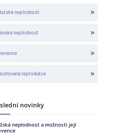
užská neplodnost
enská neplodnost
revence
sistovaná reprodukce
slední novinky
žská neplodnost a možnosti její
evence