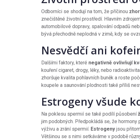
Odborníci se shodují na tom, že příčinou
zhor
znečištěné životní prostředí. Hlavním zdroje
automobilové dopravy, spalování odpadů nebo p
bývá přechodně neplodná v zimě, kdy se ovzdu
Nesvědčí ani kofein
Dalšími faktory, které
negativně ovlivňují kv
kouření cigaret, drogy, léky, nebo radioaktivi
zhoršuje kvalita pohlavních buněk a roste poč
koupele a saunování plodnosti také příliš nes
Estrogeny všude k
Na poklesu spermií se také podílí působení
jim podobných. Předpokládá se, že hormony 
výživu a zrání spermií.
Estrogeny
jsou přitom
Většinou se s nimi setkáváme v podobě různých