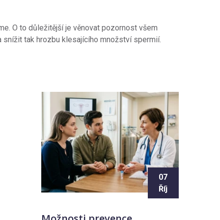
me. O to důležitější je věnovat pozornost všem
 snížit tak hrozbu klesajícího množství spermií.
07
Říj
Možnosti prevence