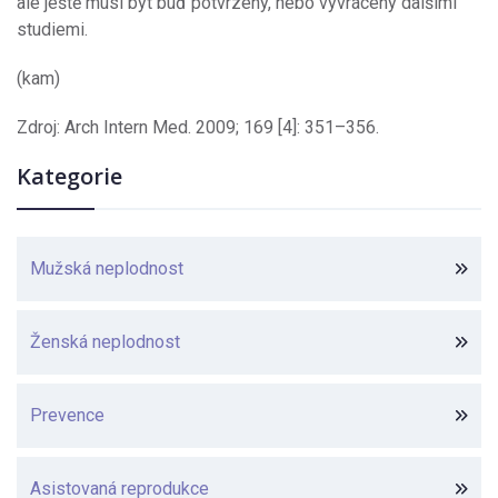
ale ještě musí být buď potvrzeny, nebo vyvráceny dalšími
studiemi.
(kam)
Zdroj: Arch Intern Med. 2009; 169 [4]: 351–356.
Kategorie
Mužská neplodnost
Ženská neplodnost
Prevence
Asistovaná reprodukce