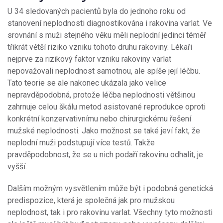
U 34 sledovaných pacientů byla do jednoho roku od
stanovení neplodnosti diagnostikována i rakovina varlat. Ve
srovnání s muži stejného věku měli neplodní jedinci téměř
třikrát větší riziko vzniku tohoto druhu rakoviny. Lékaři
nejprve za rizikový faktor vzniku rakoviny varlat
nepovažovali neplodnost samotnou, ale spíše její léčbu.
Tato teorie se ale nakonec ukázala jako velice
nepravděpodobná, protože léčba neplodnosti většinou
zahrnuje celou škálu metod asistované reprodukce oproti
konkrétní konzervativnímu nebo chirurgickému řešení
mužské neplodnosti. Jako možnost se také jeví fakt, že
neplodní muži podstupují více testů. Takže
pravděpodobnost, že se u nich podaří rakovinu odhalit, je
vyšší.
Dalším možným vysvětlením může být i podobná genetická
predispozice, která je společná jak pro mužskou
neplodnost, tak i pro rakovinu varlat. Všechny tyto možnosti