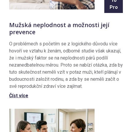
10
Pro
Mužská neplodnost a možnosti její
prevence
O problémech s početím se z logického důvodu více
hovoří ve vztahu k ženám, odborné studie však ukazují,
že i mužský faktor se na neplodnosti párů podílí
nezanedbatelnou měrou. Proto se nabízí otázka, zda by
tuto skutečnost neměli vzít v potaz muži, kteří plánují v
budoucnosti založit rodinu, a zda by se neměli začít o
své reprodukční zdraví více zajímat.
Číst více