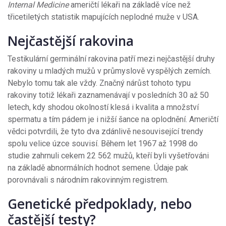
Internal Medicine
američtí lékaři na základě více než
třicetiletých statistik mapujících neplodné muže v USA.
Nejčastější rakovina
Testikulární germinální rakovina patří mezi nejčastější druhy
rakoviny u mladých mužů v průmyslově vyspělých zemích.
Nebylo tomu tak ale vždy. Značný nárůst tohoto typu
rakoviny totiž lékaři zaznamenávají v posledních 30 až 50
letech, kdy shodou okolností klesá i kvalita a množství
spermatu a tím pádem je i nižší šance na oplodnění. Američtí
vědci potvrdili, že tyto dva zdánlivě nesouvisející trendy
spolu velice úzce souvisí. Během let 1967 až 1998 do
studie zahrnuli cekem 22 562 mužů, kteří byli vyšetřováni
na základě abnormálních hodnot semene. Údaje pak
porovnávali s národním rakovinným registrem.
Genetické předpoklady, nebo
častější testy?