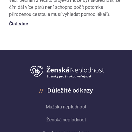
věcí. Jedním z těchto projevů může být skutečnost, že
čím dál více párů není schopno počít potomka
přirozenou cestou a musí vyhledat pomoc lékařů.
Číst více
Důležité odkazy
Mužská neplodnost
Ženská neplodnost