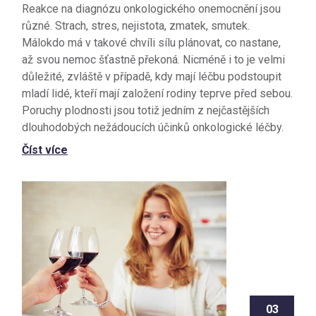
Reakce na diagnózu onkologického onemocnění jsou
různé. Strach, stres, nejistota, zmatek, smutek.
Málokdo má v takové chvíli sílu plánovat, co nastane,
až svou nemoc šťastně překoná. Nicméně i to je velmi
důležité, zvláště v případě, kdy mají léčbu podstoupit
mladí lidé, kteří mají založení rodiny teprve před sebou.
Poruchy plodnosti jsou totiž jedním z nejčastějších
dlouhodobých nežádoucích účinků onkologické léčby.
Číst více
03