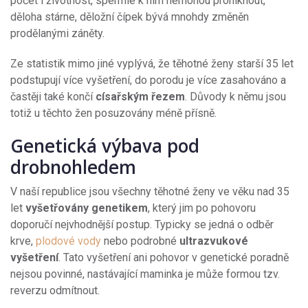
počet i životnost, spermie k nim nemohou proniknout,
děloha stárne, děložní čípek bývá mnohdy změněn
prodělanými záněty.
Ze statistik mimo jiné vyplývá, že těhotné ženy starší 35 let
podstupují více vyšetření, do porodu je více zasahováno a
častěji také končí
císařským řezem
. Důvody k němu jsou
totiž u těchto žen posuzovány méně přísně.
Genetická výbava pod
drobnohledem
V naší republice jsou všechny těhotné ženy ve věku nad 35
let
vyšetřovány genetikem
, který jim po pohovoru
doporučí nejvhodnější postup. Typicky se jedná o odběr
krve,
plodové vody
nebo podrobné
ultrazvukové
vyšetření
. Tato vyšetření ani pohovor v genetické poradně
nejsou povinné, nastávající maminka je může formou tzv.
reverzu odmítnout.