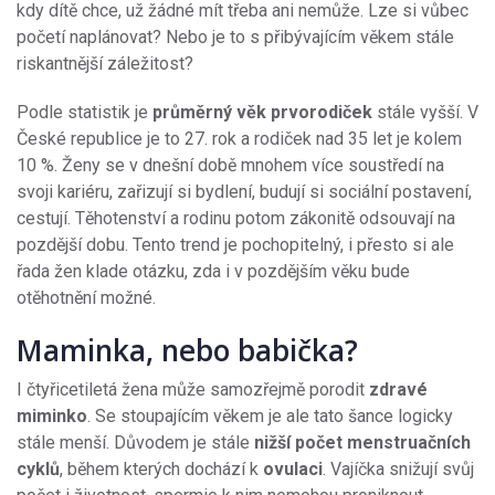
kdy dítě chce, už žádné mít třeba ani nemůže. Lze si vůbec
početí naplánovat? Nebo je to s přibývajícím věkem stále
riskantnější záležitost?
Podle statistik je
průměrný věk prvorodiček
stále vyšší. V
České republice je to 27. rok a rodiček nad 35 let je kolem
10 %. Ženy se v dnešní době mnohem více soustředí na
svoji kariéru, zařizují si bydlení, budují si sociální postavení,
cestují. Těhotenství a rodinu potom zákonitě odsouvají na
pozdější dobu. Tento trend je pochopitelný, i přesto si ale
řada žen klade otázku, zda i v pozdějším věku bude
otěhotnění možné.
Maminka, nebo babička?
I čtyřicetiletá žena může samozřejmě porodit
zdravé
miminko
. Se stoupajícím věkem je ale tato šance logicky
stále menší. Důvodem je stále
nižší počet menstruačních
cyklů
, během kterých dochází k
ovulaci
. Vajíčka snižují svůj