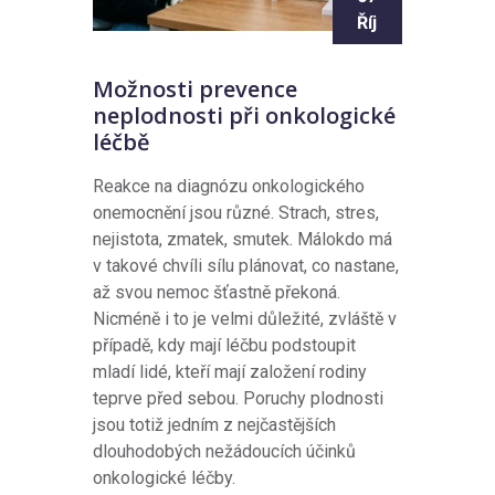
Říj
Možnosti prevence
neplodnosti při onkologické
léčbě
Reakce na diagnózu onkologického
onemocnění jsou různé. Strach, stres,
nejistota, zmatek, smutek. Málokdo má
v takové chvíli sílu plánovat, co nastane,
až svou nemoc šťastně překoná.
Nicméně i to je velmi důležité, zvláště v
případě, kdy mají léčbu podstoupit
mladí lidé, kteří mají založení rodiny
teprve před sebou. Poruchy plodnosti
jsou totiž jedním z nejčastějších
dlouhodobých nežádoucích účinků
onkologické léčby.