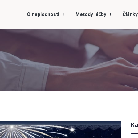
O neplodnosti
Metody léčby
Články
Ka