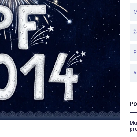
M
Ž
P
A
Po
Mu
pr