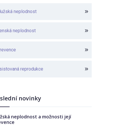
užská neplodnost
enská neplodnost
revence
sistovaná reprodukce
slední novinky
žská neplodnost a možnosti její
evence