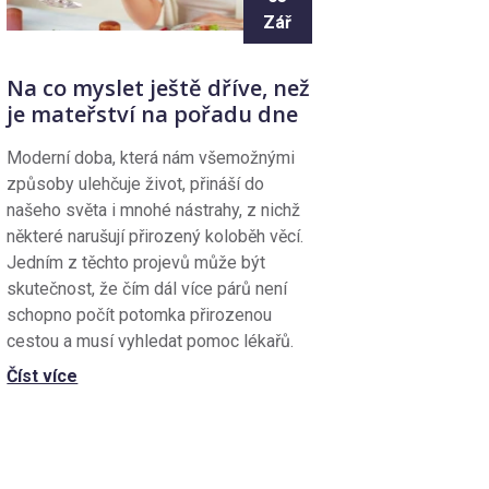
Zář
Na co myslet ještě dříve, než
je mateřství na pořadu dne
Moderní doba, která nám všemožnými
způsoby ulehčuje život, přináší do
našeho světa i mnohé nástrahy, z nichž
některé narušují přirozený koloběh věcí.
Jedním z těchto projevů může být
skutečnost, že čím dál více párů není
schopno počít potomka přirozenou
cestou a musí vyhledat pomoc lékařů.
Číst více