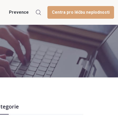
Prevence
Centra pro léčbu neplodnosti
tegorie