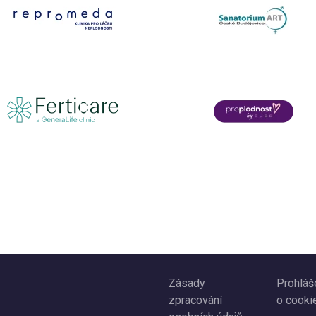
Zásady
Prohláš
zpracování
o cooki