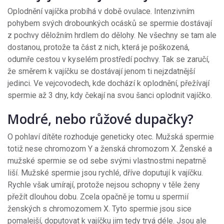
Oplodnění vajíčka probíhá v době ovulace. Intenzivním
pohybem svých drobounkých ocásků se spermie dostávají
z pochvy děložním hrdlem do dělohy. Ne všechny se tam ale
dostanou, protože ta část z nich, která je poškozená,
odumře cestou v kyselém prostředí pochvy. Tak se zaručí,
že směrem k vajíčku se dostávají jenom ti nejzdatnější
jedinci. Ve vejcovodech, kde dochází k oplodnění, přežívají
spermie až 3 dny, kdy čekají na svou šanci oplodnit vajíčko.
Modré, nebo růžové dupačky?
O pohlaví dítěte rozhoduje geneticky otec. Mužská spermie
totiž nese chromozom Y a ženská chromozom X. Ženské a
mužské spermie se od sebe svými vlastnostmi nepatrně
liší. Mužské spermie jsou rychlé, dříve doputují k vajíčku.
Rychle však umírají, protože nejsou schopny v těle ženy
přežít dlouhou dobu. Zcela opačně je tomu u spermií
ženských s chromozomem X. Tyto spermie jsou sice
pomalejší, doputovat k vajíčku jim tedy trvá déle. Jsou ale