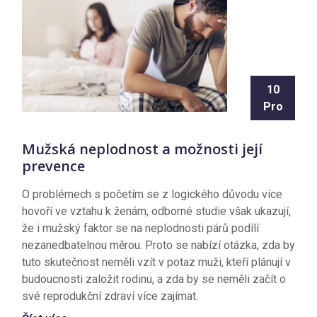
10
Pro
Mužská neplodnost a možnosti její
prevence
O problémech s početím se z logického důvodu více
hovoří ve vztahu k ženám, odborné studie však ukazují,
že i mužský faktor se na neplodnosti párů podílí
nezanedbatelnou měrou. Proto se nabízí otázka, zda by
tuto skutečnost neměli vzít v potaz muži, kteří plánují v
budoucnosti založit rodinu, a zda by se neměli začít o
své reprodukční zdraví více zajímat.