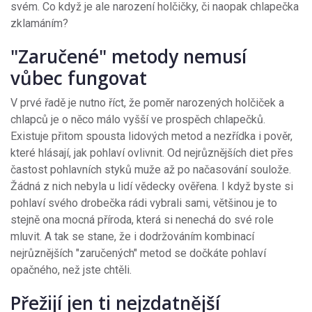
svém. Co když je ale narození holčičky, či naopak chlapečka
zklamáním?
"Zaručené" metody nemusí
vůbec fungovat
V prvé řadě je nutno říct, že poměr narozených holčiček a
chlapců je o něco málo vyšší ve prospěch chlapečků.
Existuje přitom spousta lidových metod a nezřídka i pověr,
které hlásají, jak pohlaví ovlivnit. Od nejrůznějších diet přes
častost pohlavních styků muže až po načasování soulože.
Žádná z nich nebyla u lidí vědecky ověřena. I když byste si
pohlaví svého drobečka rádi vybrali sami, většinou je to
stejně ona mocná příroda, která si nenechá do své role
mluvit. A tak se stane, že i dodržováním kombinací
nejrůznějších "zaručených" metod se dočkáte pohlaví
opačného, než jste chtěli.
Přežijí jen ti nejzdatnější