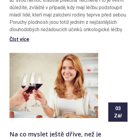
až svou nemoc šťastně překoná. Nicméně i to je velmi
důležité, zvláště v případě, kdy mají léčbu podstoupit
mladí lidé, kteří mají založení rodiny teprve před sebou.
Poruchy plodnosti jsou totiž jedním z nejčastějších
dlouhodobých nežádoucích účinků onkologické léčby.
Číst více
03
Zář
Na co myslet ještě dříve, než je