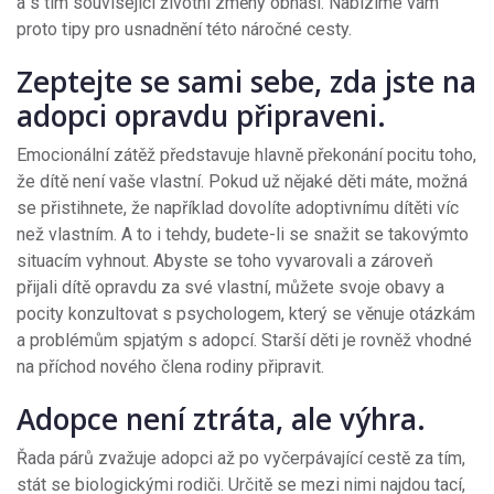
a s tím související životní změny obnáší. Nabízíme vám
proto tipy pro usnadnění této náročné cesty.
Zeptejte se sami sebe, zda jste na
adopci opravdu připraveni.
Emocionální zátěž představuje hlavně překonání pocitu toho,
že dítě není vaše vlastní. Pokud už nějaké děti máte, možná
se přistihnete, že například dovolíte adoptivnímu dítěti víc
než vlastním. A to i tehdy, budete-li se snažit se takovýmto
situacím vyhnout. Abyste se toho vyvarovali a zároveň
přijali dítě opravdu za své vlastní, můžete svoje obavy a
pocity konzultovat s psychologem, který se věnuje otázkám
a problémům spjatým s adopcí. Starší děti je rovněž vhodné
na příchod nového člena rodiny připravit.
Adopce není ztráta, ale výhra.
Řada párů zvažuje adopci až po vyčerpávající cestě za tím,
stát se biologickými rodiči. Určitě se mezi nimi najdou tací,