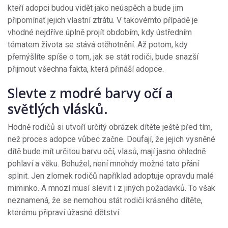
kteří adopci budou vidět jako neúspěch a bude jim
připomínat jejich vlastní ztrátu. V takovémto případě je
vhodné nejdříve úplně projít obdobím, kdy ústředním
tématem života se stává otěhotnění. Až potom, kdy
přemýšlíte spíše o tom, jak se stát rodiči, bude snazší
přijmout všechna fakta, která přináší adopce.
Slevte z modré barvy očí a
světlých vlásků.
Hodně rodičů si utvoří určitý obrázek dítěte ještě před tím,
než proces adopce vůbec začne. Doufají, že jejich vysněné
dítě bude mít určitou barvu očí, vlasů, mají jasno ohledně
pohlaví a věku. Bohužel, není mnohdy možné tato přání
splnit. Jen zlomek rodičů například adoptuje opravdu malé
miminko. A mnozí musí slevit i z jiných požadavků. To však
neznamená, že se nemohou stát rodiči krásného dítěte,
kterému připraví úžasné dětství.