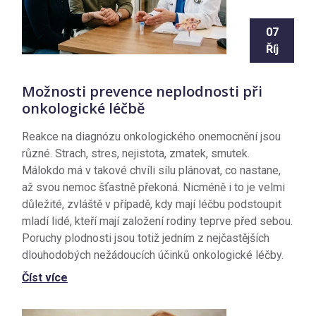
07
Říj
Možnosti prevence neplodnosti při
onkologické léčbě
Reakce na diagnózu onkologického onemocnění jsou
různé. Strach, stres, nejistota, zmatek, smutek.
Málokdo má v takové chvíli sílu plánovat, co nastane,
až svou nemoc šťastně překoná. Nicméně i to je velmi
důležité, zvláště v případě, kdy mají léčbu podstoupit
mladí lidé, kteří mají založení rodiny teprve před sebou.
Poruchy plodnosti jsou totiž jedním z nejčastějších
dlouhodobých nežádoucích účinků onkologické léčby.
Číst více