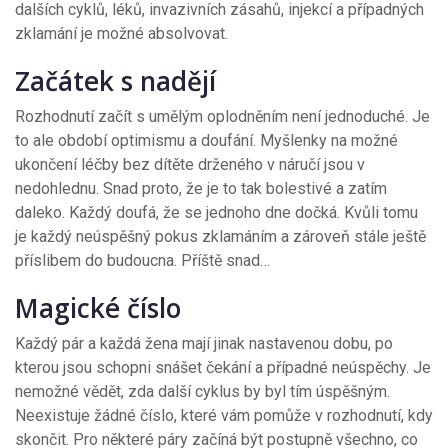
dalších cyklů, léků, invazivních zásahů, injekcí a případných
zklamání je možné absolvovat.
Začátek s nadějí
Rozhodnutí začít s umělým oplodněním není jednoduché. Je
to ale období optimismu a doufání. Myšlenky na možné
ukončení léčby bez dítěte drženého v náručí jsou v
nedohlednu. Snad proto, že je to tak bolestivé a zatím
daleko. Každý doufá, že se jednoho dne dočká. Kvůli tomu
je každý neúspěšný pokus zklamáním a zároveň stále ještě
příslibem do budoucna. Příště snad…
Magické číslo
Každý pár a každá žena mají jinak nastavenou dobu, po
kterou jsou schopni snášet čekání a případné neúspěchy. Je
nemožné vědět, zda další cyklus by byl tím úspěšným.
Neexistuje žádné číslo, které vám pomůže v rozhodnutí, kdy
skončit. Pro některé páry začíná být postupně všechno, co