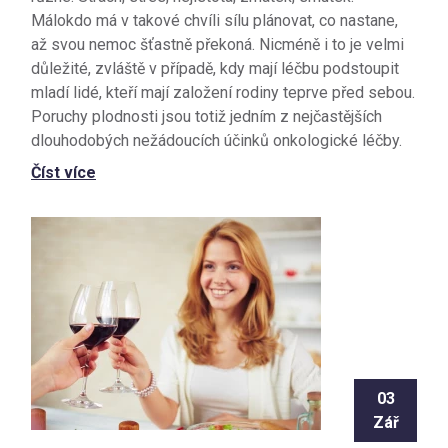
Málokdo má v takové chvíli sílu plánovat, co nastane,
až svou nemoc šťastně překoná. Nicméně i to je velmi
důležité, zvláště v případě, kdy mají léčbu podstoupit
mladí lidé, kteří mají založení rodiny teprve před sebou.
Poruchy plodnosti jsou totiž jedním z nejčastějších
dlouhodobých nežádoucích účinků onkologické léčby.
Číst více
03
Zář