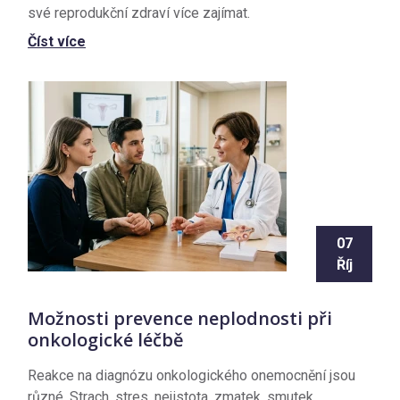
své reprodukční zdraví více zajímat.
Číst více
07
Říj
Možnosti prevence neplodnosti při
onkologické léčbě
Reakce na diagnózu onkologického onemocnění jsou
různé. Strach, stres, nejistota, zmatek, smutek.