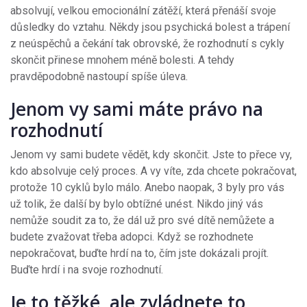
absolvují, velkou emocionální zátěží, která přenáší svoje
důsledky do vztahu. Někdy jsou psychická bolest a trápení
z neúspěchů a čekání tak obrovské, že rozhodnutí s cykly
skončit přinese mnohem méně bolesti. A tehdy
pravděpodobně nastoupí spíše úleva.
Jenom vy sami máte právo na
rozhodnutí
Jenom vy sami budete vědět, kdy skončit. Jste to přece vy,
kdo absolvuje celý proces. A vy víte, zda chcete pokračovat,
protože 10 cyklů bylo málo. Anebo naopak, 3 byly pro vás
už tolik, že další by bylo obtížné unést. Nikdo jiný vás
nemůže soudit za to, že dál už pro své dítě nemůžete a
budete zvažovat třeba adopci. Když se rozhodnete
nepokračovat, buďte hrdí na to, čím jste dokázali projít.
Buďte hrdí i na svoje rozhodnutí.
Je to těžké, ale zvládnete to