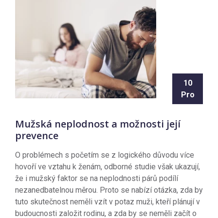
10
Pro
Mužská neplodnost a možnosti její
prevence
O problémech s početím se z logického důvodu více
hovoří ve vztahu k ženám, odborné studie však ukazují,
že i mužský faktor se na neplodnosti párů podílí
nezanedbatelnou měrou. Proto se nabízí otázka, zda by
tuto skutečnost neměli vzít v potaz muži, kteří plánují v
budoucnosti založit rodinu, a zda by se neměli začít o