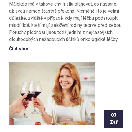
Málokdo má v takové chvíli sílu plánovat, co nastane,
až svou nemoc šťastně překoná. Nicméně i to je velmi
důležité, zvláště v případě, kdy mají léčbu podstoupit
mladí lidé, kteří mají založení rodiny teprve před sebou.
Poruchy plodnosti jsou totiž jedním z nejčastějších
dlouhodobých nežádoucích účinků onkologické léčby.
Číst více
03
Zář