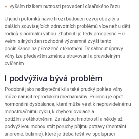
vyšším rizikem nutnosti provedení císařského řezu.
U jejich potomků navíc hrozí budoucí rozvoj obezity a
dalších souvisejících zdravotních problémů více než u dětí
rodičů s normální váhou. Zhubnutí je tedy prospěšné – u
velmi silných žen rozhodně významně zvýší tento
počin šance na přirozené otěhotnění. Dosáhnout úpravy
váhy lze především změnou stravování a pravidelným
cvičením.
I podvýživa bývá problém
Podobně jako nadbytečná kila také prudký pokles váhy
může narušit reprodukční mechanismy. Příčinou je opět
hormonální dysbalance, která může vést k nepravidelnému
menstruačnímu cyklu, k chybění ovulace a
potížím s otěhotněním. Za nízkou hmotností a někdy až
podvýživou mohou stát poruchy příjmu potravy (mentální
anorexie, bulimie), které je třeba řešit ve spolupráci