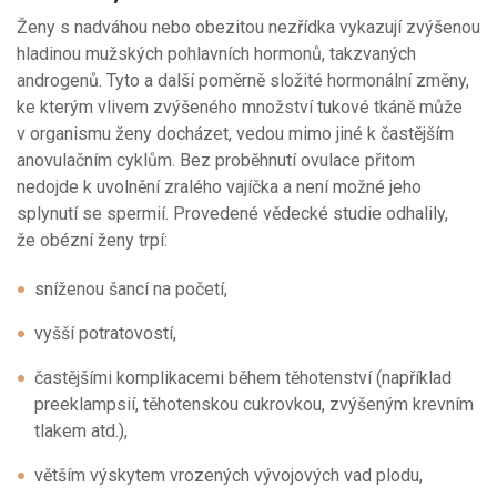
Ženy s nadváhou nebo obezitou nezřídka vykazují zvýšenou
hladinou mužských pohlavních hormonů, takzvaných
androgenů. Tyto a další poměrně složité hormonální změny,
ke kterým vlivem zvýšeného množství tukové tkáně může
v organismu ženy docházet, vedou mimo jiné k častějším
anovulačním cyklům. Bez proběhnutí ovulace přitom
nedojde k uvolnění zralého vajíčka a není možné jeho
splynutí se spermií. Provedené vědecké studie odhalily,
že obézní ženy trpí:
sníženou šancí na početí,
vyšší potratovostí,
častějšími komplikacemi během těhotenství (například
preeklampsií, těhotenskou cukrovkou, zvýšeným krevním
tlakem atd.),
větším výskytem vrozených vývojových vad plodu,