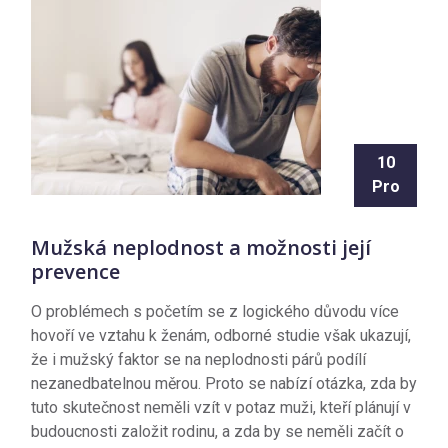
10
Pro
Mužská neplodnost a možnosti její
prevence
O problémech s početím se z logického důvodu více
hovoří ve vztahu k ženám, odborné studie však ukazují,
že i mužský faktor se na neplodnosti párů podílí
nezanedbatelnou měrou. Proto se nabízí otázka, zda by
tuto skutečnost neměli vzít v potaz muži, kteří plánují v
budoucnosti založit rodinu, a zda by se neměli začít o