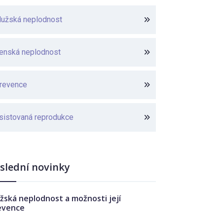
užská neplodnost
enská neplodnost
revence
sistovaná reprodukce
slední novinky
žská neplodnost a možnosti její
evence