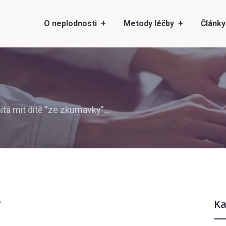
O neplodnosti
Metody léčby
Články
ítá mít dítě "ze zkumavky"…
Ka