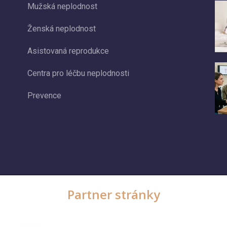
Mužská neplodnost
Ženská neplodnost
Asistovaná reprodukce
Centra pro léčbu neplodnosti
Prevence
Partner stránky