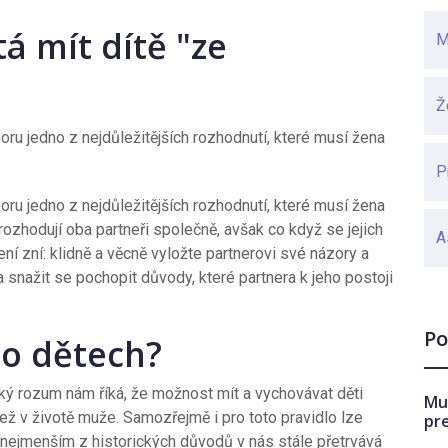
á mít dítě "ze
M
Ž
poru jedno z nejdůležitějších rozhodnutí, které musí žena
P
poru jedno z nejdůležitějších rozhodnutí, které musí žena
rozhodují oba partneři společně, avšak co když se jejich
A
 zní: klidně a věcně vyložte partnerovi své názory a
a snažit se pochopit důvody, které partnera k jeho postoji
Po
po dětech?
ký rozum nám říká, že možnost mít a vychovávat děti
Mu
 než v životě muže. Samozřejmě i pro toto pravidlo lze
pr
 přinejmenším z historických důvodů v nás stále přetrvává