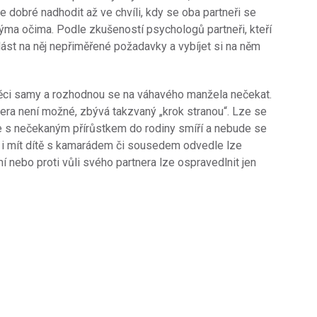
je dobré nadhodit až ve chvíli, kdy se oba partneři se
ivýma očima. Podle zkušeností psychologů partneři, kteří
klást na něj nepřiměřené požadavky a vybíjet si na něm
t věci samy a rozhodnou se na váhavého manžela nečekat.
era není možné, zbývá takzvaný „krok stranou“. Lze se
se s nečekaným přírůstkem do rodiny smíří a nebude se
 i mít dítě s kamarádem či sousedem odvedle lze
í nebo proti vůli svého partnera lze ospravedlnit jen