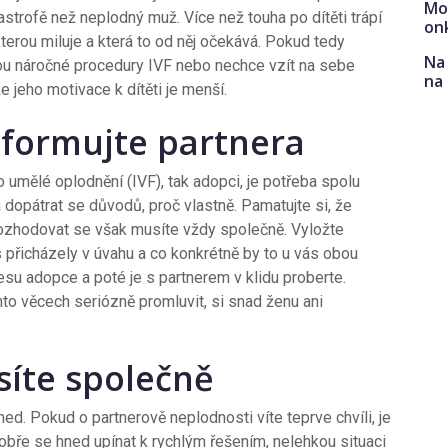
Mo
astrofě než neplodný muž. Více než touha po dítěti trápí
on
erou miluje a která to od něj očekává. Pokud tedy
Na 
ou náročné procedury IVF nebo nechce vzít na sebe
na
e jeho motivace k dítěti je menší.
nformujte partnera
 umělé oplodnění (IVF), tak adopci, je potřeba spolu
dopátrat se důvodů, proč vlastně. Pamatujte si, že
zhodovat se však musíte vždy společně. Vyložte
 přicházely v úvahu a co konkrétně by to u vás obou
su adopce a poté je s partnerem v klidu proberte.
hto věcech seriózně promluvit, si snad ženu ani
íte společně
ed. Pokud o partnerově neplodnosti víte teprve chvíli, je
í dobře se hned upínat k rychlým řešením, nelehkou situaci