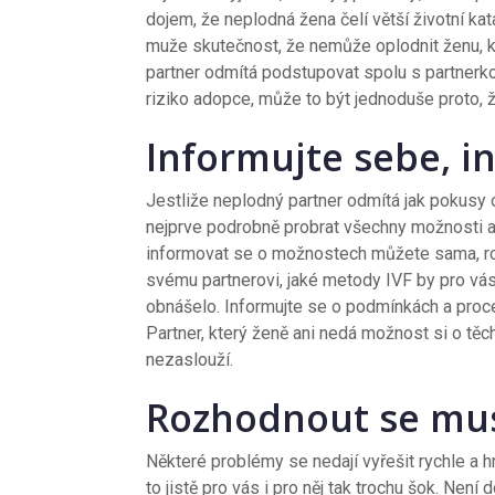
dojem, že neplodná žena čelí větší životní kat
muže skutečnost, že nemůže oplodnit ženu, kt
partner odmítá podstupovat spolu s partnerk
riziko adopce, může to být jednoduše proto, ž
Informujte sebe, i
Jestliže neplodný partner odmítá jak pokusy o
nejprve podrobně probrat všechny možnosti a 
informovat se o možnostech můžete sama, ro
svému partnerovi, jaké metody IVF by pro vás
obnášelo. Informujte se o podmínkách a proce
Partner, který ženě ani nedá možnost si o těc
nezaslouží.
Rozhodnout se mus
Některé problémy se nedají vyřešit rychle a hn
to jistě pro vás i pro něj tak trochu šok. Nen