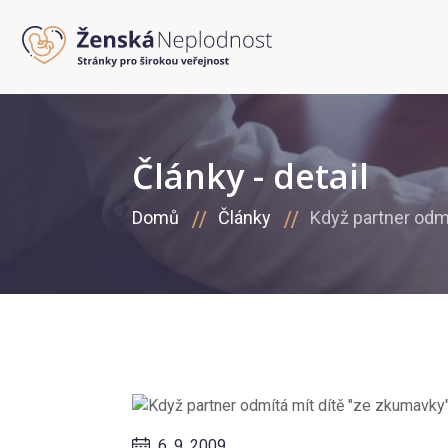
Články - detail
Domů
Články
Když partner odm
6. 9. 2009