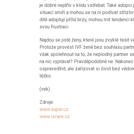
je dobré nejdřív v klidu vstřebat. Také adopci 
situací smíří a mohou se na ni podívat střízl
dítě adoptují příliš brzy, mohou mít tendenci 
svou frustraci.
Najdou se jistě ženy, které jsou zvyklé řeši
Protože provést IVF ženě bez souhlasu partn
však spolehnout na to, že neplodný partner 
na nic vyptávat? Pravděpodobně ne. Nakonec
ospravedlnit, ale zařizovat si život bez vědom
těžko.
(vek)
Zdroje:
www.super.cz
www.iscare.cz