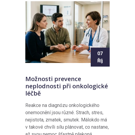
07
Říj
Možnosti prevence
neplodnosti při onkologické
léčbě
Reakce na diagnózu onkologického
onemocnění jsou různé. Strach, stres,
nejistota, zmatek, smutek. Málokdo má
v takové chvíli sílu plánovat, co nastane,
až svou nemoc šťastně překoná.