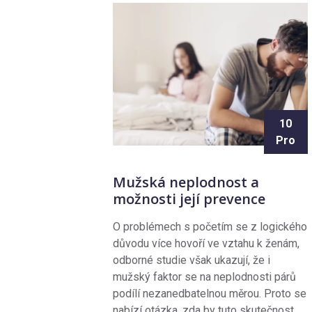
10
Pro
Mužská neplodnost a
možnosti její prevence
O problémech s početím se z logického
důvodu více hovoří ve vztahu k ženám,
odborné studie však ukazují, že i
mužský faktor se na neplodnosti párů
podílí nezanedbatelnou měrou. Proto se
nabízí otázka, zda by tuto skutečnost