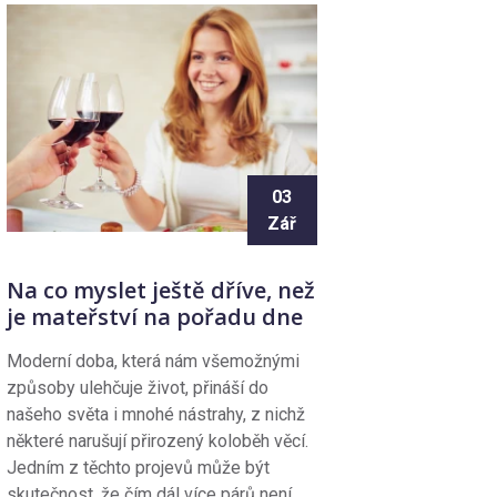
03
Zář
Na co myslet ještě dříve, než
je mateřství na pořadu dne
Moderní doba, která nám všemožnými
způsoby ulehčuje život, přináší do
našeho světa i mnohé nástrahy, z nichž
některé narušují přirozený koloběh věcí.
Jedním z těchto projevů může být
skutečnost, že čím dál více párů není