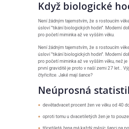
Když biologické ho
Není žádným tajemstvím, že s rostoucím věke
úsloví "tikání biologických hodin". Moderní d
pro početí miminka až ve vyšším věku.
Není žádným tajemstvím, že s rostoucím věke
úsloví "tikání biologických hodin". Moderní d
pro početí miminka až ve vyšším věku, než je 
první graviditě je proto v naší zemi 27 let… V
čtyřicítce. Jaké mají šance?
Neúprosná statisti
devětadvacet procent žen ve věku od 40 do 
oproti tomu u dvacetiletých žen je to pouz
třicetiletá žena má každý měsíc šanci na po