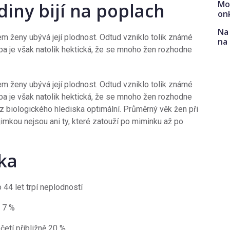
Mo
diny bijí na poplach
on
Na 
m ženy ubývá její plodnost. Odtud vzniklo tolik známé
na
oba je však natolik hektická, že se mnoho žen rozhodne
m ženy ubývá její plodnost. Odtud vzniklo tolik známé
oba je však natolik hektická, že se mnoho žen rozhodne
z biologického hlediska optimální. Průměrný věk žen při
ýjimkou nejsou ani ty, které zatouží po miminku až po
ka
44 let trpí neplodností
e 7 %
četí přibližně 20 %