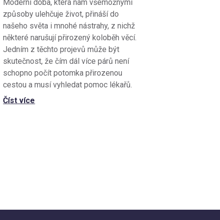
Moderní doba, která nám všemožnými
způsoby ulehčuje život, přináší do
našeho světa i mnohé nástrahy, z nichž
některé narušují přirozený koloběh věcí.
Jedním z těchto projevů může být
skutečnost, že čím dál více párů není
schopno počít potomka přirozenou
cestou a musí vyhledat pomoc lékařů.
Číst více