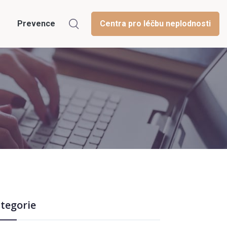
Prevence
Centra pro léčbu neplodnosti
tegorie