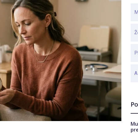
M
Ž
P
A
Po
Mu
pr