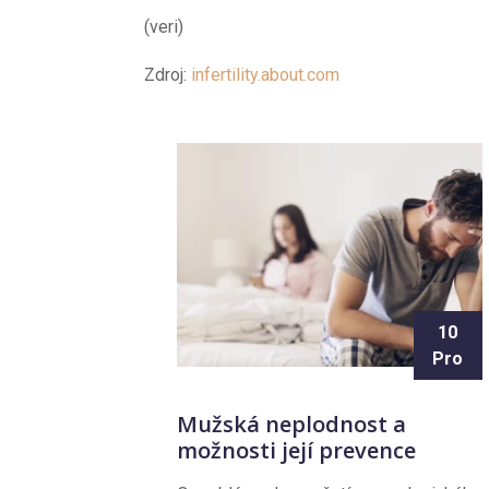
(veri)
Zdroj:
infertility.about.com
10
Pro
Mužská neplodnost a
možnosti její prevence