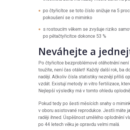
po čtyřicítce se toto číslo snižuje na 5 pr
pokoušení se o miminko
s rostoucím věkem se zvyšuje riziko samovo
po pětačtyřicítce dokonce 53 %
Neváhejte a jednej
Po čtyřicítce bezproblémové otěhotnění není
toužíte, není čas otálet! Každý další rok, b
nadějí. Ačkoliv čísla statistiky neznějí příli
vzdát. Existují metody in vitro fertilizace, kt
Nejlepší výsledky má v tomto ohledu oplodně
Pokud tedy po šesti měsících snahy o mimink
v oboru asistované reprodukce. Jestli máte ja
raději ihned. Úspěšnost umělého oplodnění vlas
po 44 letech věku je opravdu velmi malá.