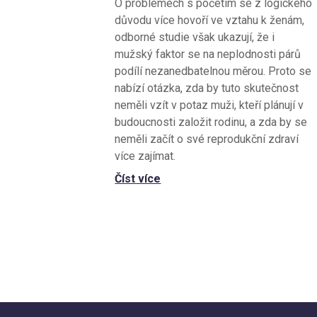
O problémech s početím se z logického
důvodu více hovoří ve vztahu k ženám,
odborné studie však ukazují, že i
mužský faktor se na neplodnosti párů
podílí nezanedbatelnou měrou. Proto se
nabízí otázka, zda by tuto skutečnost
neměli vzít v potaz muži, kteří plánují v
budoucnosti založit rodinu, a zda by se
neměli začít o své reprodukční zdraví
více zajímat.
Číst více