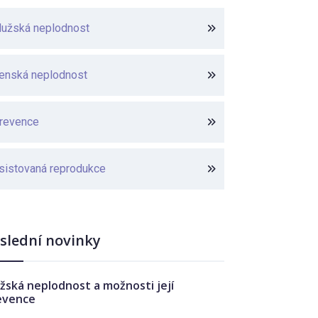
užská neplodnost
enská neplodnost
revence
sistovaná reprodukce
slední novinky
žská neplodnost a možnosti její
evence