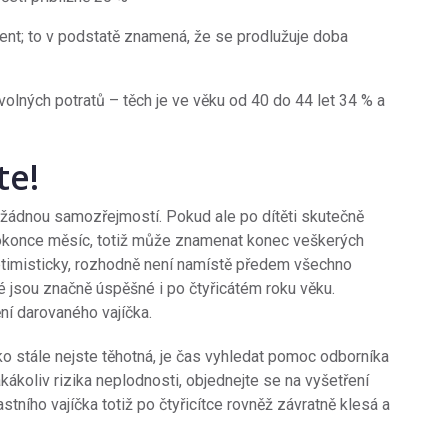
ocent; to v podstatě znamená, že se prodlužuje doba
lných potratů – těch je ve věku od 40 do 44 let 34 % a
te!
 žádnou samozřejmostí. Pokud ale po dítěti skutečně
a dokonce měsíc, totiž může znamenat konec veškerých
š optimisticky, rozhodně není namístě předem všechno
eré jsou značně úspěšné i po čtyřicátém roku věku.
ní darovaného vajíčka.
o stále nejste těhotná, je čas vyhledat pomoc odborníka
kákoliv rizika neplodnosti, objednejte se na vyšetření
tního vajíčka totiž po čtyřicítce rovněž závratně klesá a