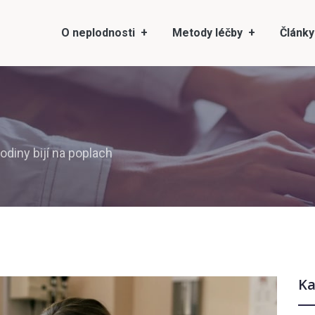
O neplodnosti
Metody léčby
Články
odiny bijí na poplach
Ka