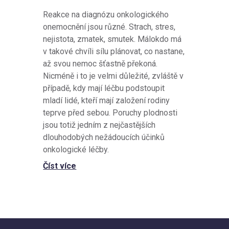
Reakce na diagnózu onkologického
onemocnění jsou různé. Strach, stres,
nejistota, zmatek, smutek. Málokdo má
v takové chvíli sílu plánovat, co nastane,
až svou nemoc šťastně překoná.
Nicméně i to je velmi důležité, zvláště v
případě, kdy mají léčbu podstoupit
mladí lidé, kteří mají založení rodiny
teprve před sebou. Poruchy plodnosti
jsou totiž jedním z nejčastějších
dlouhodobých nežádoucích účinků
onkologické léčby.
Číst více