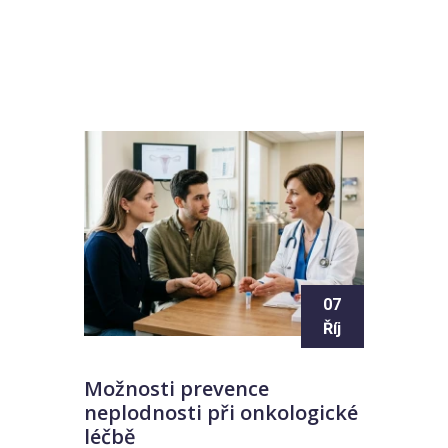
07
Říj
Možnosti prevence
neplodnosti při onkologické
léčbě