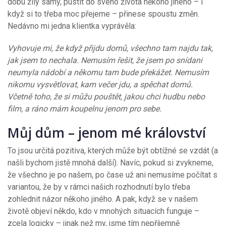
dobu žily samy, pustit do svého života někoho jiného – i
když si to třeba moc přejeme – přinese spoustu změn.
Nedávno mi jedna klientka vyprávěla:
Vyhovuje mi, že když přijdu domů, všechno tam najdu tak,
jak jsem to nechala. Nemusím řešit, že jsem po snídani
neumyla nádobí a někomu tam bude překážet. Nemusím
nikomu vysvětlovat, kam večer jdu, a spěchat domů.
Včetně toho, že si můžu pouštět, jakou chci hudbu nebo
film, a ráno mám koupelnu jenom pro sebe.
Můj dům – jenom mé království
To jsou určitá pozitiva, kterých může být obtížné se vzdát (a
našli bychom jistě mnohá další). Navíc, pokud si zvykneme,
že všechno je po našem, po čase už ani nemusíme počítat s
variantou, že by v rámci našich rozhodnutí bylo třeba
zohlednit názor někoho jiného. A pak, když se v našem
životě objeví někdo, kdo v mnohých situacích funguje –
zcela logicky – jinak než my, jsme tím nepříjemně