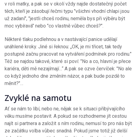
v roli matky, a pak se v okolí vždy najde dostatečný počet
těch, kteří je zásobují řečmi typu "všichni vhodní chlapi jsou
už zadaní", "jestli chceš rodinu, neměla bys při výběru být
moc vybíravá" nebo "co vlastně vůbec chceš?".
Některé tlaku podlehnou a v nastávající panice udělají
unáhlené kroky. Jiné si řeknou: „OK, je mi třicet, tak tedy
postupně začnu pracovat na vytváření podmínek pro rodinu."
Též se najdou takové, které si poví: "No a co, hlavní je přece
kariéra, děti mě nezajímají…“ A pak se ozve červíček: "No ale
co když jednoho dne změním názor, a pak bude pozdě to
měnit?"…
Zvyklé na samotu
Ať se nám to líbí, nebo ne, nějak se k situaci přibývajícího
věku musíme postavit. A pokud se rozhodneme jít cestou
najít si partnera a založit s ním rodinu, nemusí to pro nás být
ze začátku volba vůbec snadná. Pokud jsme totiž již delší