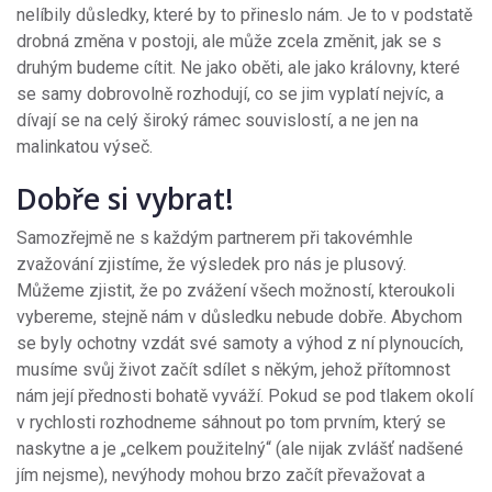
nelíbily důsledky, které by to přineslo nám. Je to v podstatě
drobná změna v postoji, ale může zcela změnit, jak se s
druhým budeme cítit. Ne jako oběti, ale jako královny, které
se samy dobrovolně rozhodují, co se jim vyplatí nejvíc, a
dívají se na celý široký rámec souvislostí, a ne jen na
malinkatou výseč.
Dobře si vybrat!
Samozřejmě ne s každým partnerem při takovémhle
zvažování zjistíme, že výsledek pro nás je plusový.
Můžeme zjistit, že po zvážení všech možností, kteroukoli
vybereme, stejně nám v důsledku nebude dobře. Abychom
se byly ochotny vzdát své samoty a výhod z ní plynoucích,
musíme svůj život začít sdílet s někým, jehož přítomnost
nám její přednosti bohatě vyváží. Pokud se pod tlakem okolí
v rychlosti rozhodneme sáhnout po tom prvním, který se
naskytne a je „celkem použitelný“ (ale nijak zvlášť nadšené
jím nejsme), nevýhody mohou brzo začít převažovat a