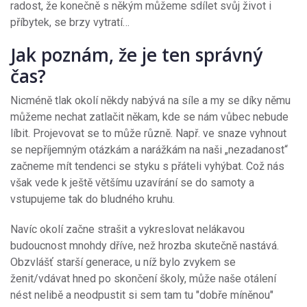
radost, že konečně s někým můžeme sdílet svůj život i
příbytek, se brzy vytratí…
Jak poznám, že je ten správný
čas?
Nicméně tlak okolí někdy nabývá na síle a my se díky němu
můžeme nechat zatlačit někam, kde se nám vůbec nebude
líbit. Projevovat se to může různě. Např. ve snaze vyhnout
se nepříjemným otázkám a narážkám na naši „nezadanost“
začneme mít tendenci se styku s přáteli vyhýbat. Což nás
však vede k ještě většímu uzavírání se do samoty a
vstupujeme tak do bludného kruhu.
Navíc okolí začne strašit a vykreslovat nelákavou
budoucnost mnohdy dříve, než hrozba skutečně nastává.
Obzvlášť starší generace, u níž bylo zvykem se
ženit/vdávat hned po skončení školy, může naše otálení
nést nelibě a neodpustit si sem tam tu "dobře míněnou"