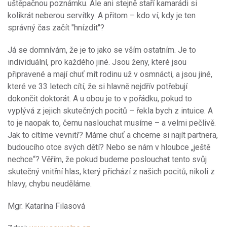
uštěpačnou poznámku. Ale ani stejně staří kamarádi si
kolikrát neberou servítky. A přitom – kdo ví, kdy je ten
správný čas začít "hnízdit"?
Já se domnívám, že je to jako se vším ostatním. Je to
individuální, pro každého jiné. Jsou ženy, které jsou
připravené a mají chuť mít rodinu už v osmnácti, a jsou jiné,
které ve 33 letech cítí, že si hlavně nejdřív potřebují
dokončit doktorát. A u obou je to v pořádku, pokud to
vyplývá z jejich skutečných pocitů – řekla bych z intuice. A
to je naopak to, čemu naslouchat musíme – a velmi pečlivě.
Jak to cítíme vevnitř? Máme chuť a chceme si najít partnera,
budoucího otce svých dětí? Nebo se nám v hloubce „ještě
nechce“? Věřím, že pokud budeme poslouchat tento svůj
skutečný vnitřní hlas, který přichází z našich pocitů, nikoli z
hlavy, chybu neuděláme.
Mgr. Katarína Filasová