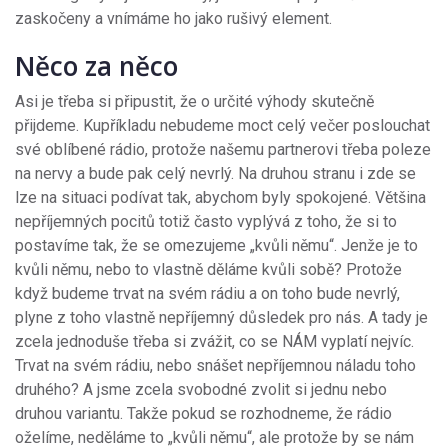
zaskočeny a vnímáme ho jako rušivý element.
Něco za něco
Asi je třeba si připustit, že o určité výhody skutečně
přijdeme. Kupříkladu nebudeme moct celý večer poslouchat
své oblíbené rádio, protože našemu partnerovi třeba poleze
na nervy a bude pak celý nevrlý. Na druhou stranu i zde se
lze na situaci podívat tak, abychom byly spokojené. Většina
nepříjemných pocitů totiž často vyplývá z toho, že si to
postavíme tak, že se omezujeme „kvůli němu“. Jenže je to
kvůli němu, nebo to vlastně děláme kvůli sobě? Protože
když budeme trvat na svém rádiu a on toho bude nevrlý,
plyne z toho vlastně nepříjemný důsledek pro nás. A tady je
zcela jednoduše třeba si zvážit, co se NÁM vyplatí nejvíc.
Trvat na svém rádiu, nebo snášet nepříjemnou náladu toho
druhého? A jsme zcela svobodné zvolit si jednu nebo
druhou variantu. Takže pokud se rozhodneme, že rádio
oželíme, neděláme to „kvůli němu“, ale protože by se nám