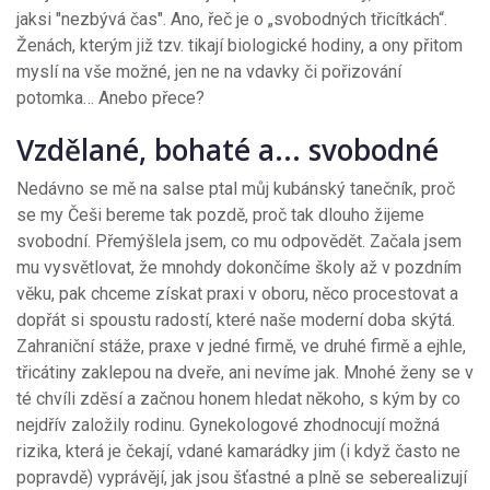
jaksi "nezbývá čas". Ano, řeč je o „svobodných třicítkách“.
Ženách, kterým již tzv. tikají biologické hodiny, a ony přitom
myslí na vše možné, jen ne na vdavky či pořizování
potomka… Anebo přece?
Vzdělané, bohaté a... svobodné
Nedávno se mě na salse ptal můj kubánský tanečník, proč
se my Češi bereme tak pozdě, proč tak dlouho žijeme
svobodní. Přemýšlela jsem, co mu odpovědět. Začala jsem
mu vysvětlovat, že mnohdy dokončíme školy až v pozdním
věku, pak chceme získat praxi v oboru, něco procestovat a
dopřát si spoustu radostí, které naše moderní doba skýtá.
Zahraniční stáže, praxe v jedné firmě, ve druhé firmě a ejhle,
třicátiny zaklepou na dveře, ani nevíme jak. Mnohé ženy se v
té chvíli zděsí a začnou honem hledat někoho, s kým by co
nejdřív založily rodinu. Gynekologové zhodnocují možná
rizika, která je čekají, vdané kamarádky jim (i když často ne
popravdě) vyprávějí, jak jsou šťastné a plně se seberealizují