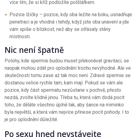
více tím, že si kříž podložíte polštářkem.
Pozice lžičky – pozice, kdy oba ležíte na boku, usnadňuje
penetraci a je vhodná i tehdy, když jste oba unavení a jde
vám spíše o blízkost, než aby se otřásaly stěny
místnosti.
Nic není špatně
Polohy, kde spermie budou muset překonávat gravitaci, se
naopak mohou zdát pro oplodnění trochu nevýhodné. Ale ve
skutečnosti tomu zase až tak moc není. Zdravé spermie se
dostanou velice rychle tam, kam mají. Pokud se vám ale
pozice, kdy část spermatu nezůstane v pochvě, přesto
nezdá, zvolte klidně jinou. Třeba tu, která vám dodá pocit
toho, že děláte všechno úplně tak, aby šance na miminko
byla největší, a která vám nejvíce přinese pocit pohody. I to
je pro oplodnění důležité.
Po sexu hned nevstávejte