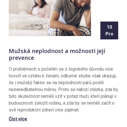
10
Pro
Mužská neplodnost a možnosti její
prevence
O problémech s početím se z logického důvodu více
hovoří ve vztahu k ženám, odborné studie však ukazují,
že i mužský faktor se na neplodnosti párů podílí
nezanedbatelnou měrou. Proto se nabízí otázka, zda by
tuto skutečnost neměli vzít v potaz muži, kteří plánují v
budoucnosti založit rodinu, a zda by se neměli začít o
své reprodukční zdraví více zajímat.
Číst více