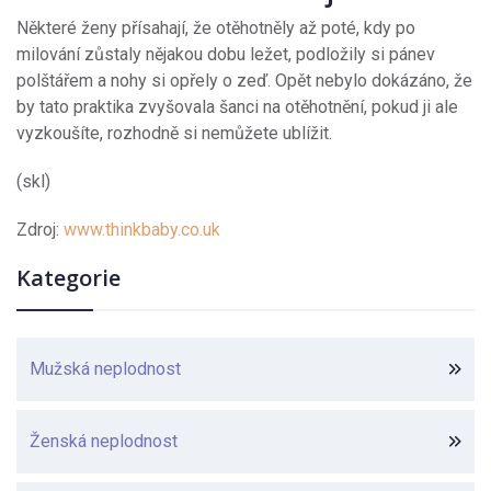
Některé ženy přísahají, že otěhotněly až poté, kdy po
milování zůstaly nějakou dobu ležet, podložily si pánev
polštářem a nohy si opřely o zeď. Opět nebylo dokázáno, že
by tato praktika zvyšovala šanci na otěhotnění, pokud ji ale
vyzkoušíte, rozhodně si nemůžete ublížit.
(skl)
Zdroj:
www.thinkbaby.co.uk
Kategorie
Mužská neplodnost
Ženská neplodnost