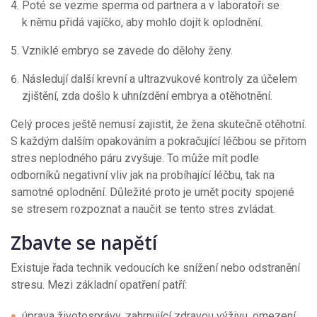
Poté se vezme sperma od partnera a v laboratoři se
k němu přidá vajíčko, aby mohlo dojít k oplodnění.
Vzniklé embryo se zavede do dělohy ženy.
Následují další krevní a ultrazvukové kontroly za účelem
zjištění, zda došlo k uhnízdění embrya a otěhotnění.
Celý proces ještě nemusí zajistit, že žena skutečně otěhotní.
S každým dalším opakováním a pokračující léčbou se přitom
stres neplodného páru zvyšuje. To může mít podle
odborníků negativní vliv jak na probíhající léčbu, tak na
samotné oplodnění. Důležité proto je umět pocity spojené
se stresem rozpoznat a naučit se tento stres zvládat.
Zbavte se napětí
Existuje řada technik vedoucích ke snížení nebo odstranění
stresu. Mezi základní opatření patří:
úprava životosprávy, zahrnující zdravou výživu, omezení