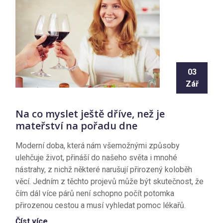
03
Zář
Na co myslet ještě dříve, než je
mateřství na pořadu dne
Moderní doba, která nám všemožnými způsoby
ulehčuje život, přináší do našeho světa i mnohé
nástrahy, z nichž některé narušují přirozený koloběh
věcí. Jedním z těchto projevů může být skutečnost, že
čím dál více párů není schopno počít potomka
přirozenou cestou a musí vyhledat pomoc lékařů.
Číst více