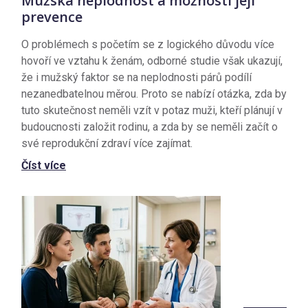
Mužská neplodnost a možnosti její
prevence
O problémech s početím se z logického důvodu více
hovoří ve vztahu k ženám, odborné studie však ukazují,
že i mužský faktor se na neplodnosti párů podílí
nezanedbatelnou měrou. Proto se nabízí otázka, zda by
tuto skutečnost neměli vzít v potaz muži, kteří plánují v
budoucnosti založit rodinu, a zda by se neměli začít o
své reprodukční zdraví více zajímat.
Číst více