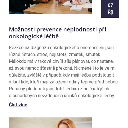
07
Říj
Možnosti prevence neplodnosti při
onkologické léčbě
Reakce na diagnózu onkologického onemocnění jsou
různé. Strach, stres, nejistota, zmatek, smutek.
Málokdo má v takové chvíli sílu plánovat, co nastane,
až svou nemoc šťastně překoná. Nicméně i to je velmi
důležité, zvláště v případě, kdy mají léčbu podstoupit
mladí lidé, kteří mají založení rodiny teprve před sebou.
Poruchy plodnosti jsou totiž jedním z nejčastějších
dlouhodobých nežádoucích účinků onkologické léčby.
Číst více