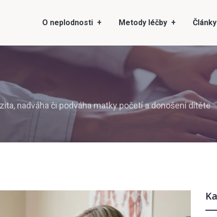
O neplodnosti
Metody léčby
Články
zita, nadváha či podváha matky početí a donošení dítěte
Ka