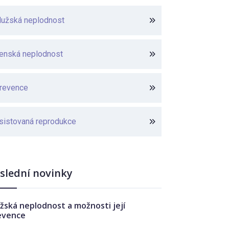
užská neplodnost
enská neplodnost
revence
sistovaná reprodukce
slední novinky
žská neplodnost a možnosti její
evence