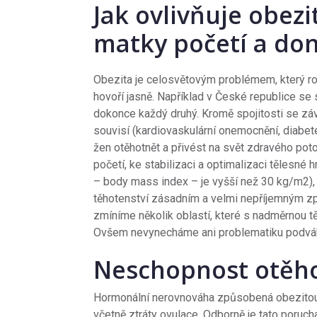
Jak ovlivňuje obez
matky početí a don
Obezita je celosvětovým problémem, který rok 
hovoří jasně. Například v České republice se
dokonce každý druhý. Kromě spojitosti se z
souvisí (kardiovaskulární onemocnění, diabet
žen otěhotnět a přivést na svět zdravého poto
početí, ke stabilizaci a optimalizaci tělesné
– body mass index – je vyšší než 30 kg/m2), 
těhotenství zásadním a velmi nepříjemným z
zmíníme několik oblastí, které s nadměrnou t
Ovšem nevynecháme ani problematiku podváhy 
Neschopnost otěho
Hormonální nerovnováha způsobená obezitou
včetně ztráty ovulace. Odborně je tato poruc