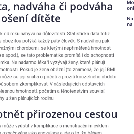
Mo
ita, nadváha či podváha
on
ošení dítěte
Na 
na
od roku nabývá na důležitosti. Statistická data totiž
 s obezitou potýká každý pátý člověk. S nadváhou pak
ávažnými chorobami, se kterými nepřiměřená hmotnost
es apod.), se tato problematika promítá i do schopnosti
mka. Ne nadarmo lékaři vyzývají ženy, které plánují
 hmotnosti. Pokud je žena obézní (to znamená, že její BMI
může se její snaha o početí a prožití kouzelného období
působem zkomplikovat. V následujících odstavcích
ělesnou hmotností, početím a těhotenstvím souvisí.
u žen plánujících rodinu.
tnět přirozenou cestou
 může vyústit v komplikace s menstruačním cyklem
ha označována jako anovulace a jde o to, že během