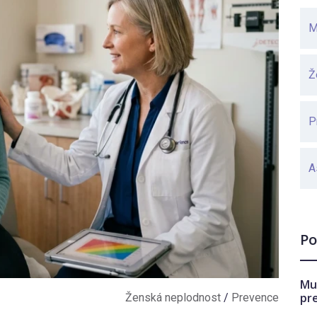
M
Ž
P
A
Po
Mu
pr
Ženská neplodnost
/
Prevence