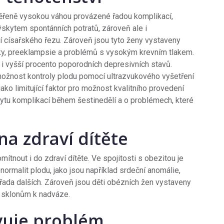
měřeně vysokou váhou provázené řadou komplikací,
skytem spontánních potratů, zároveň ale i
 císařského řezu. Zároveň jsou tyto ženy vystaveny
ky, preeklampsie a problémů s vysokým krevním tlakem.
 vyšší procento poporodních depresivních stavů.
 možnost kontroly plodu pomocí ultrazvukového vyšetření
ko limitující faktor pro možnost kvalitního provedení
skytu komplikací během šestinedělí a o problémech, které
na zdraví dítěte
nout i do zdraví dítěte. Ve spojitosti s obezitou je
ormalit plodu, jako jsou například srdeční anomálie,
a řada dalších. Zároveň jsou děti obézních žen vystaveny
 a sklonům k nadváze.
vuje problém