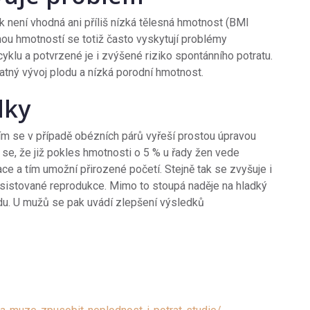
k není vhodná ani příliš nízká tělesná hmotnost (BMI
nou hmotností se totiž často vyskytují problémy
klu a potvrzené je i zvýšené riziko spontánního potratu.
atný vývoj plodu a nízká porodní hmotnost.
ídky
ím se v případě obézních párů vyřeší prostou úpravou
í se, že již pokles hmotnosti o 5 % u řady žen vede
ce a tím umožní přirozené početí. Stejně tak se zvyšuje i
istované reprodukce. Mimo to stoupá naděje na hladký
du. U mužů se pak uvádí zlepšení výsledků