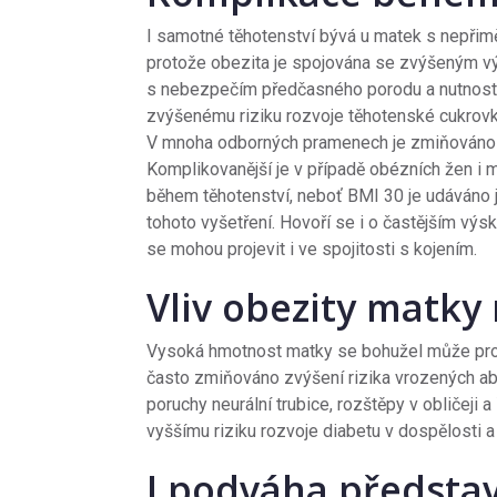
I samotné těhotenství bývá u matek s nepři
protože obezita je spojována se zvýšeným vý
s nebezpečím předčasného porodu a nutností
zvýšenému riziku rozvoje těhotenské cukrov
V mnoha odborných pramenech je zmiňováno i
Komplikovanější je v případě obézních žen i
během těhotenství, neboť BMI 30 je udáváno ja
tohoto vyšetření. Hovoří se i o častějším vý
se mohou projevit i ve spojitosti s kojením.
Vliv obezity matky 
Vysoká hmotnost matky se bohužel může promít
často zmiňováno zvýšení rizika vrozených abn
poruchy neurální trubice, rozštěpy v obličeji 
vyššímu riziku rozvoje diabetu v dospělosti
I podváha předsta