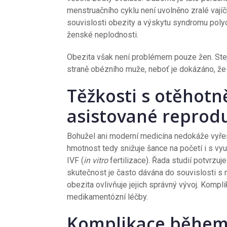
menstruačního cyklu není uvolněno zralé vajíč
souvislosti obezity a výskytu syndromu polycy
ženské neplodnosti.
Obezita však není problémem pouze žen. Stej
straně obézního muže, neboť je dokázáno, že 
Těžkosti s otěhot
asistované reprod
Bohužel ani moderní medicína nedokáže vyře
hmotnost tedy snižuje šance na početí i s v
IVF (
in vitro
fertilizace). Řada studií potvrzuj
skutečnost je často dávána do souvislosti s n
obezita ovlivňuje jejich správný vývoj. Kompl
medikamentózní léčby.
Komplikace během