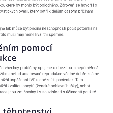
ko, které by mohlo být oplodněno. Zároveň se hovoří i o
stických ovarií, který patří k dalším častým příčinám
ně tak může být příčina neschopnosti počít potomka na
tito muži mají méně kvalitní spermie.
něním pomocí
ukce
šit všechny problémy spojené s obezitou, a nepřiměřená
yužitím metod asistované reprodukce včetně dobře známé
e nižší úspěšnost IVF u obézních pacientek. Tato
ižší kvalitou oocytů (ženské pohlavní buňky), neboť
ikace jsou zmiňovány i v souvislosti s účinností použité
 těhotenství