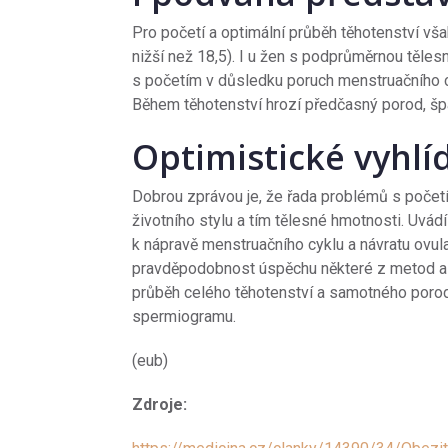
Pro početí a optimální průběh těhotenství vša
nižší než 18,5). I u žen s podprůměrnou těles
s početím v důsledku poruch menstruačního cy
Během těhotenství hrozí předčasný porod, šp
Optimistické vyhl
Dobrou zprávou je, že řada problémů s počet
životního stylu a tím tělesné hmotnosti. Uvád
k nápravě menstruačního cyklu a návratu ovula
pravděpodobnost úspěchu některé z metod as
průběh celého těhotenství a samotného poro
spermiogramu.
(eub)
Zdroje: