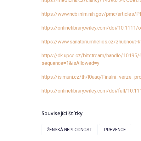
https://medicina.cz/clanky/14390/34/Obezit
https://www.ncbi.nlm.nih.gov/pmc/articles
https://onlinelibrary.wiley.com/doi/10.1111/
https://www.sanatoriumhelios.cz/zhubnout-kv
https://dk.upce.cz/bitstream/handle/1019
sequence=1&isAllowed=y
https://is.muni.cz/th/l0uaq/Finalni_verze_pr
https://onlinelibrary.wiley.com/doi/full/10.
Související štítky
ŽENSKÁ NEPLODNOST
PREVENCE