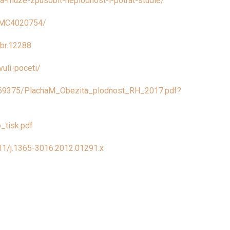
a-muze-zpusobit-neplodnost-i-potrat-studie/
/PMC4020754/
obr.12288
uli-poceti/
5/69375/PlachaM_Obezita_plodnost_RH_2017.pdf?
o_tisk.pdf
1111/j.1365-3016.2012.01291.x