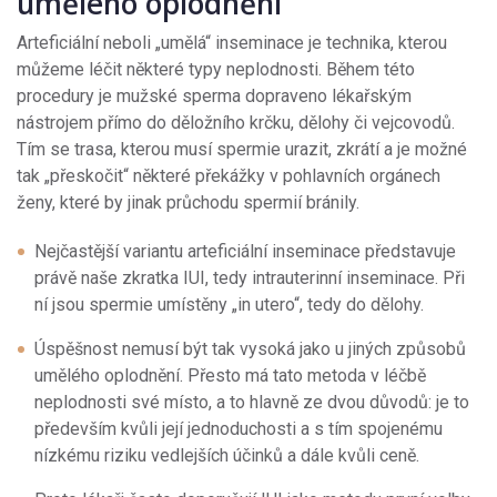
umělého oplodnění
Arteficiální neboli „umělá“ inseminace je technika, kterou
můžeme léčit některé typy neplodnosti. Během této
procedury je mužské sperma dopraveno lékařským
nástrojem přímo do děložního krčku, dělohy či vejcovodů.
Tím se trasa, kterou musí spermie urazit, zkrátí a je možné
tak „přeskočit“ některé překážky v pohlavních orgánech
ženy, které by jinak průchodu spermií bránily.
Nejčastější variantu arteficiální inseminace představuje
právě naše zkratka IUI, tedy intrauterinní inseminace. Při
ní jsou spermie umístěny „in utero“, tedy do dělohy.
Úspěšnost nemusí být tak vysoká jako u jiných způsobů
umělého oplodnění. Přesto má tato metoda v léčbě
neplodnosti své místo, a to hlavně ze dvou důvodů: je to
především kvůli její jednoduchosti a s tím spojenému
nízkému riziku vedlejších účinků a dále kvůli ceně.