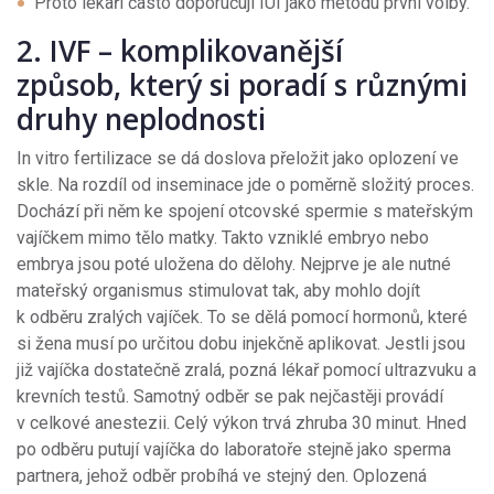
Proto lékaři často doporučují IUI jako metodu první volby.
2. IVF – komplikovanější
způsob, který si poradí s různými
druhy neplodnosti
In vitro fertilizace se dá doslova přeložit jako oplození ve
skle. Na rozdíl od inseminace jde o poměrně složitý proces.
Dochází při něm ke spojení otcovské spermie s mateřským
vajíčkem mimo tělo matky. Takto vzniklé embryo nebo
embrya jsou poté uložena do dělohy. Nejprve je ale nutné
mateřský organismus stimulovat tak, aby mohlo dojít
k odběru zralých vajíček. To se dělá pomocí hormonů, které
si žena musí po určitou dobu injekčně aplikovat. Jestli jsou
již vajíčka dostatečně zralá, pozná lékař pomocí ultrazvuku a
krevních testů. Samotný odběr se pak nejčastěji provádí
v celkové anestezii. Celý výkon trvá zhruba 30 minut. Hned
po odběru putují vajíčka do laboratoře stejně jako sperma
partnera, jehož odběr probíhá ve stejný den. Oplozená