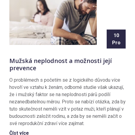
10
Pro
Mužská neplodnost a možnosti její
prevence
O problémech s početím se z logického důvodu více
hovoří ve vztahu k ženám, odborné studie však ukazují,
že i mužský faktor se na neplodnosti párů podílí
nezanedbatelnou měrou. Proto se nabízí otázka, zda by
tuto skutečnost neměli vzít v potaz muži, kteří plánují v
budoucnosti založit rodinu, a zda by se neměli začít o
své reprodukční zdraví více zajímat.
Číst více