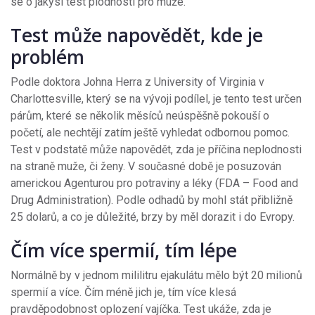
se o jakýsi test plodnosti pro muže.
Test může napovědět, kde je
problém
Podle doktora Johna Herra z University of Virginia v
Charlottesville, který se na vývoji podílel, je tento test určen
párům, které se několik měsíců neúspěšně pokouší o
početí, ale nechtějí zatím ještě vyhledat odbornou pomoc.
Test v podstatě může napovědět, zda je příčina neplodnosti
na straně muže, či ženy. V současné době je posuzován
americkou Agenturou pro potraviny a léky (FDA – Food and
Drug Administration). Podle odhadů by mohl stát přibližně
25 dolarů, a co je důležité, brzy by měl dorazit i do Evropy.
Čím více spermií, tím lépe
Normálně by v jednom mililitru ejakulátu mělo být 20 milionů
spermií a více. Čím méně jich je, tím více klesá
pravděpodobnost oplození vajíčka. Test ukáže, zda je