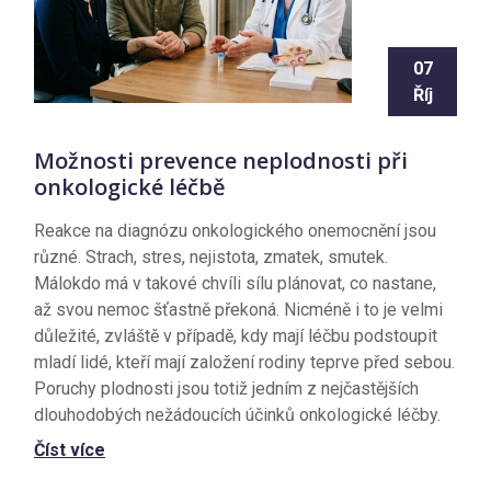
07
Říj
Možnosti prevence neplodnosti při
onkologické léčbě
Reakce na diagnózu onkologického onemocnění jsou
různé. Strach, stres, nejistota, zmatek, smutek.
Málokdo má v takové chvíli sílu plánovat, co nastane,
až svou nemoc šťastně překoná. Nicméně i to je velmi
důležité, zvláště v případě, kdy mají léčbu podstoupit
mladí lidé, kteří mají založení rodiny teprve před sebou.
Poruchy plodnosti jsou totiž jedním z nejčastějších
dlouhodobých nežádoucích účinků onkologické léčby.
Číst více