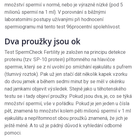
množství spermií v normě, nebo je výrazně nízké (pod 5
milionů spermií na 1 ml). V porovnání s běžnými
laboratorními postupy užívanými při hodnocení
spermiogramu má tento test 96procentní spolehlivost.
Dva proužky jsou ok
Test SpermCheck Fertility je založen na principu detekce
proteinu (tzv. SP-10 protein) přítomného na hlavičce
spermie, který se z ní uvolní po smíchání ejakulátu s pufrem
(tlumivý roztok). Pak už jen stačí dát několik kapek vzorku
do dvou jamek a během sedmi minut by se měl v okénku
nad jamkami objevit výsledek. Stejně jako u těhotenského
testu se i tady objeví proužky. Pokud jsou dva, je, co se týká
množství spermií, vše v pořádku. Pokud je jen jeden u čísla
pět, znamená to množství kolem pěti milionů spermií v 1 ml
ejakulátu a nepřítomnost obou proužků znamená, že jich je
ještě méně. A to už je pádný důvod k vyhledání odborné
pomoci.