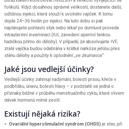
ultrazvukem kontrolovat množství a velikost vyvíjejících se
folikulů. Když dosáhnou správné velikosti, dostanete další,
odlišnou injekci, která slouží k uvolnění vajíček. K tomu
dojde 24–36 hodin po injekci. Na tuto dobu si pak
naplánujete pohlavní styk nebo lékař po domluvě provede
intrauterinní inseminaci (IUI, zavedení spermií tenkou
hadičkou přímo do dělohy). V případě, že absolvujete IVF,
zralá vajíčka budou odebrána v krátké narkóze jehlou přes
stěnu dělohy a použity k oplodnění „ve zkumavce“.
Jaké jsou vedlejší účinky?
Vedlejší účinky zahrnují nadýmání, bolesti prsou, křeče v
podbřišku, únavu, bolesti hlavy – v podstatě se jedná o
příznaky běžné v průběhu menstruačního cyklu, které vlivem
dávek hormonů mírně zesílí.
Existují nějaká rizika?
Ovariální hyperstimulační syndrom (OHSS)
je stav, při