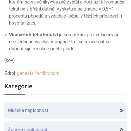
kterém se vaječníkyvýrazně zvětší a dochází k hromadění
tekutiny v břišní dutině. Vyskytuje se zhruba v 0,5–1
procentu případů a vyžaduje léčbu, v těžších případech i
hospitalizaci.
Vícečetné těhotenství
je komplikací při uvolnění více
než jednoho vajíčka. V případě trojčat a vícerčat se
doporučuje redukce počtu plodů.
(kov)
Zdroj:
genesis-fertility.com
Kategorie
Mužská neplodnost
Ženská neplodnost