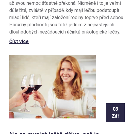
až svou nemoc šťastně překoná. Nicméně i to je velmi
důležité, zvláště v případě, kdy mají léčbu podstoupit
mladí lidé, kteří mají založení rodiny teprve před sebou.
Poruchy plodnosti jsou totiž jedním z nejčastějších
dlouhodobých nežádoucích účinků onkologické léčby.
Číst více
03
Zář