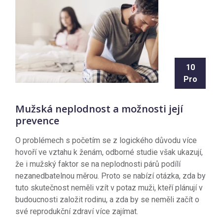
10
Pro
Mužská neplodnost a možnosti její
prevence
O problémech s početím se z logického důvodu více
hovoří ve vztahu k ženám, odborné studie však ukazují,
že i mužský faktor se na neplodnosti párů podílí
nezanedbatelnou měrou. Proto se nabízí otázka, zda by
tuto skutečnost neměli vzít v potaz muži, kteří plánují v
budoucnosti založit rodinu, a zda by se neměli začít o
své reprodukční zdraví více zajímat.