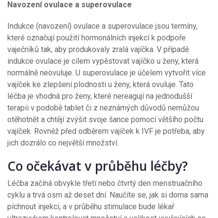
Navození ovulace a superovulace
Indukce (navození) ovulace a superovulace jsou termíny,
které označují použití hormonálních injekcí k podpoře
vaječníků tak, aby produkovaly zralá vajíčka. V případě
indukce ovulace je cílem vypěstovat vajíčko u ženy, která
normálně neovuluje. U superovulace je účelem vytvořit více
vajíček ke zlepšení plodnosti u ženy, která ovuluje. Tato
léčba je vhodná pro ženy, které nereagují na jednodušší
terapii v podobě tablet či z neznámých důvodů nemůžou
otěhotnět a chtějí zvýšit svoje šance pomocí většího počtu
vajíček. Rovněž před odběrem vajíček k IVF je potřeba, aby
jich dozrálo co největší množství.
Co očekávat v průběhu léčby?
Léčba začíná obvykle třetí nebo čtvrtý den menstruačního
cyklu a trvá osm až deset dní. Naučíte se, jak si doma sama
píchnout injekci, a v průběhu stimulace bude lékař