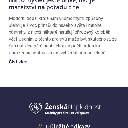
Na co myslet ještě dříve, než je
mateřství na pořadu dne
Moderní doba, která nám všemožnými způsoby
ulehčuje život, přináší do našeho světa i mnohé
nástrahy, z nichž některé narušují přirozený koloběh
věcí. Jedním z těchto projevů může být skutečnost, že
čím dál více párů není schopno počít potomka
přirozenou cestou a musí vyhledat pomoc lékařů.
Číst více
Důležité odkazy