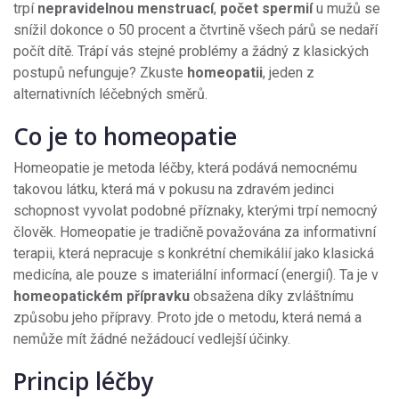
trpí
nepravidelnou menstruací
,
počet spermií
u mužů se
snížil dokonce o 50 procent a čtvrtině všech párů se nedaří
počít dítě. Trápí vás stejné problémy a žádný z klasických
postupů nefunguje? Zkuste
homeopatii
, jeden z
alternativních léčebných směrů.
Co je to homeopatie
Homeopatie je metoda léčby, která podává nemocnému
takovou látku, která má v pokusu na zdravém jedinci
schopnost vyvolat podobné příznaky, kterými trpí nemocný
člověk. Homeopatie je tradičně považována za informativní
terapii, která nepracuje s konkrétní chemikálií jako klasická
medicína, ale pouze s imateriální informací (energií). Ta je v
homeopatickém přípravku
obsažena díky zvláštnímu
způsobu jeho přípravy. Proto jde o metodu, která nemá a
nemůže mít žádné nežádoucí vedlejší účinky.
Princip léčby