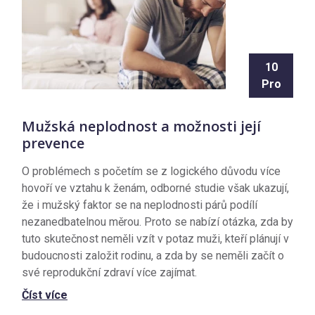
10
Pro
Mužská neplodnost a možnosti její
prevence
O problémech s početím se z logického důvodu více
hovoří ve vztahu k ženám, odborné studie však ukazují,
že i mužský faktor se na neplodnosti párů podílí
nezanedbatelnou měrou. Proto se nabízí otázka, zda by
tuto skutečnost neměli vzít v potaz muži, kteří plánují v
budoucnosti založit rodinu, a zda by se neměli začít o
své reprodukční zdraví více zajímat.
Číst více