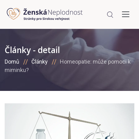
Články - detail
Domů
Články
Homeopatie: může pomoci k
miminku?