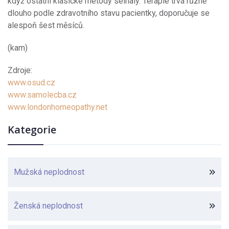
když ostatní klasické metody selhaly. Terapie trvá různě
dlouho podle zdravotního stavu pacientky, doporučuje se
alespoň šest měsíců.
(kam)
Zdroje:
www.osud.cz
www.samolecba.cz
www.londonhomeopathy.net
Kategorie
Mužská neplodnost
Ženská neplodnost