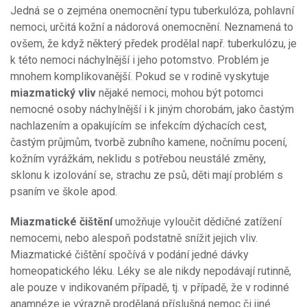
Jedná se o zejména onemocnění typu tuberkulóza, pohlavní
nemoci, určitá kožní a nádorová onemocnění. Neznamená to
ovšem, že když některý předek prodělal např. tuberkulózu, je
k této nemoci náchylnější i jeho potomstvo. Problém je
mnohem komplikovanější. Pokud se v rodině vyskytuje
miazmatický vliv
nějaké nemoci, mohou být potomci
nemocné osoby náchylnější i k jiným chorobám, jako častým
nachlazením a opakujícím se infekcím dýchacích cest,
častým průjmům, tvorbě zubního kamene, nočnímu pocení,
kožním vyrážkám, neklidu s potřebou neustálé změny,
sklonu k izolování se, strachu ze psů, děti mají problém s
psaním ve škole apod.
Miazmatické čištění
umožňuje vyloučit dědičné zatížení
nemocemi, nebo alespoň podstatně snížit jejich vliv.
Miazmatické čištění spočívá v podání jedné dávky
homeopatického léku. Léky se ale nikdy nepodávají rutinně,
ale pouze v indikovaném případě, tj. v případě, že v rodinné
anamnéze je výrazně prodělaná příslušná nemoc či jiné