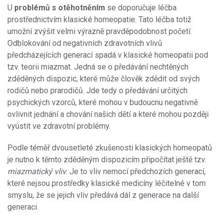
U
problémů s otěhotněním
se doporučuje léčba
prostřednictvím klasické homeopatie. Tato léčba totiž
umožní zvýšit velmi výrazně pravděpodobnost početí.
Odblokování od negativních zdravotních vlivů
předcházejících generací spadá v klasické homeopatii pod
tzv. teorii miazmat. Jedná se o předávání nechtěných
zděděných dispozic, které může člověk zdědit od svých
rodičů nebo prarodičů. Jde tedy o předávání určitých
psychických vzorců, které mohou v budoucnu negativně
ovlivnit jednání a chování našich dětí a které mohou později
vyústit ve zdravotní problémy.
Podle téměř dvousetleté zkušenosti klasických homeopatů
je nutno k těmto zděděným dispozicím připočítat ještě tzv.
miazmatický vliv
. Je to vliv nemocí předchozích generací,
které nejsou prostředky klasické medicíny léčitelné v tom
smyslu, že se jejich vliv předává dál z generace na další
generaci.