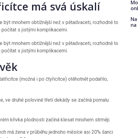
Mo
icítce má svá úskalí
on
Na 
 být mnohem obtížnější než v pětadvaceti, rozhodně to
na
počítat s jistými komplikacemi.
 být mnohem obtížnější než v pětadvaceti, rozhodně to
 počítat s jistými komplikacemi.
 věk
řicítce (možná i po čtyřicítce) otěhotnět podařilo,
ce, ve druhé polovině třetí dekády se začíná pomalu
erém křivka plodnosti začíná klesat mnohem strměji.
letech má žena v průběhu jednoho měsíce asi 20% šanci