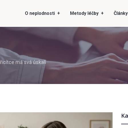
O neplodnosti
Metody léčby
Články
řicítce má svá úskalí
Ka