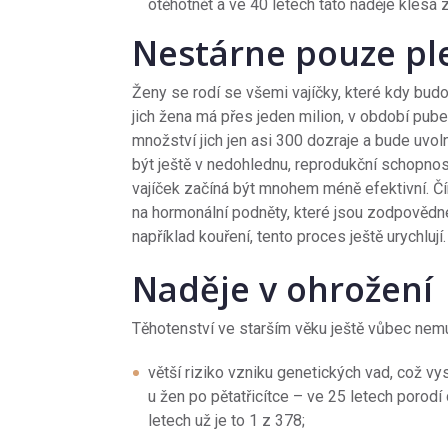
otěhotnět a ve 40 letech tato naděje klesá 
Nestárne pouze pl
Ženy se rodí se všemi vajíčky, které kdy budou
jich žena má přes jeden milion, v období pube
množství jich jen asi 300 dozraje a bude uv
být ještě v nedohlednu, reprodukční schopnos
vajíček začíná být mnohem méně efektivní. Čím
na hormonální podněty, které jsou zodpovědné 
například kouření, tento proces ještě urychlují.
Naděje v ohrožení
Těhotenství ve starším věku ještě vůbec nemu
větší riziko vzniku genetických vad, což 
u žen po pětatřicítce – ve 25 letech poro
letech už je to 1 z 378;