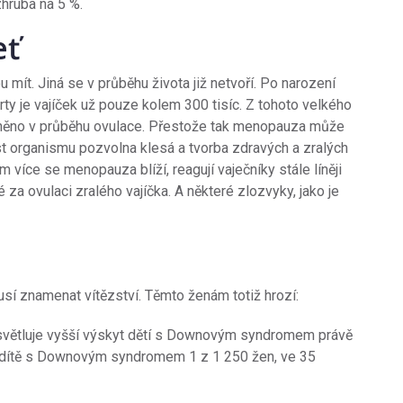
zhruba na 5 %.
eť
 mít. Jiná se v průběhu života již netvoří. Po narození
rty je vajíček už pouze kolem 300 tisíc. Z tohoto velkého
olněno v průběhu ovulace. Přestože tak menopauza může
t organismu pozvolna klesá a tvorba zdravých a zralých
 více se menopauza blíží, reagují vaječníky stále líněji
za ovulaci zralého vajíčka. A některé zlozvyky, jako je
sí znamenat vítězství. Těmto ženám totiž hrozí:
vysvětluje vyšší výskyt dětí s Downovým syndromem právě
dí dítě s Downovým syndromem 1 z 1 250 žen, ve 35