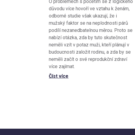
O problémech s početím se z logického
důvodu více hovoří ve vztahu k ženám,
odborné studie však ukazují, že i
mužský faktor se na neplodnosti párů
podílí nezanedbatelnou měrou. Proto se
nabízí otázka, zda by tuto skutečnost
neměli vzít v potaz muži, kteří plánují v
budoucnosti založit rodinu, a zda by se
neměli začít o své reprodukční zdraví
více zajímat.
Číst více