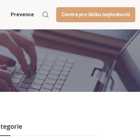
Prevence
Centra pro léčbu neplodnosti
tegorie