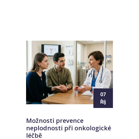
07
Říj
Možnosti prevence
neplodnosti při onkologické
léčbě