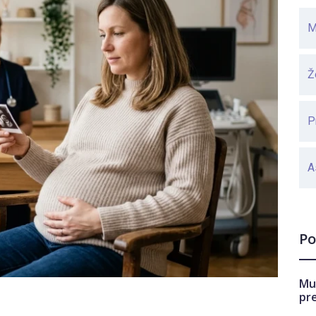
M
Ž
P
A
Po
Mu
pr