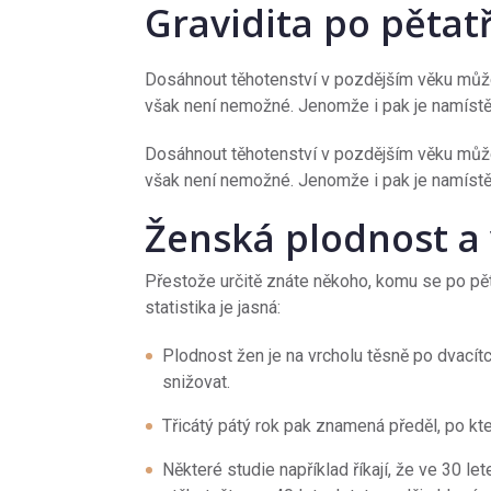
Gravidita po pětatř
Dosáhnout těhotenství v pozdějším věku může
však není nemožné. Jenomže i pak je namístě 
Dosáhnout těhotenství v pozdějším věku může
však není nemožné. Jenomže i pak je namístě
Ženská plodnost a
Přestože určitě znáte někoho, komu se po pětat
statistika je jasná:
Plodnost žen je na vrcholu těsně po dvacít
snižovat.
Třicátý pátý rok pak znamená předěl, po kt
Některé studie například říkají, že ve 30 