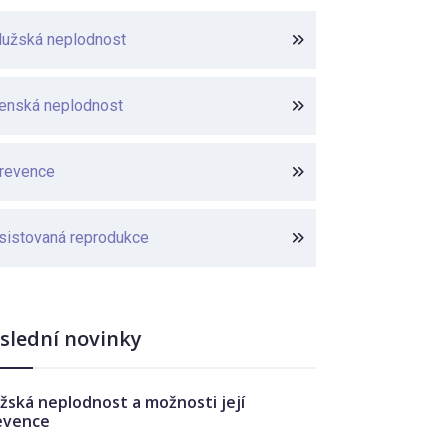
užská neplodnost
enská neplodnost
revence
sistovaná reprodukce
slední novinky
žská neplodnost a možnosti její
evence