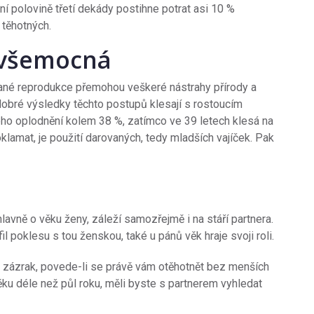
ní polovině třetí dekády postihne potrat asi 10 %
 těhotných.
í všemocná
vané reprodukce přemohou veškeré nástrahy přírody a
 dobré výsledky těchto postupů klesají s rostoucím
ho oplodnění kolem 38 %, zatímco ve 39 letech klesá na
klamat, je použití darovaných, tedy mladších vajíček. Pak
lavně o věku ženy, záleží samozřejmě i na stáří partnera.
poklesu s tou ženskou, také u pánů věk hraje svoji roli.
 zázrak, povede-li se právě vám otěhotnět bez menších
ěku déle než půl roku, měli byste s partnerem vyhledat