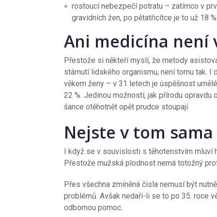
rostoucí nebezpečí potratu – zatímco v prv
gravidních žen, po pětatřicítce je to už 18 %
Ani medicína nen
Přestože si někteří myslí, že metody asisto
stárnutí lidského organismu, není tomu tak. I
věkem ženy – v 31 letech je úspěšnost umělé
22 %. Jedinou možností, jak přírodu opravdu o
šance otěhotnět opět prudce stoupají.
Nejste v tom sama
I když se v souvislosti s těhotenstvím mluví h
Přestože mužská plodnost nemá totožný profil 
Přes všechna zmíněná čísla nemusí být nutně
problémů. Avšak nedaří-li se to po 35. roce v
odbornou pomoc.