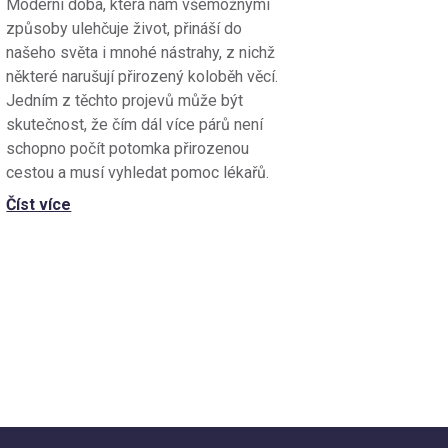
Moderní doba, která nám všemožnými
způsoby ulehčuje život, přináší do
našeho světa i mnohé nástrahy, z nichž
některé narušují přirozený koloběh věcí.
Jedním z těchto projevů může být
skutečnost, že čím dál více párů není
schopno počít potomka přirozenou
cestou a musí vyhledat pomoc lékařů.
Číst více