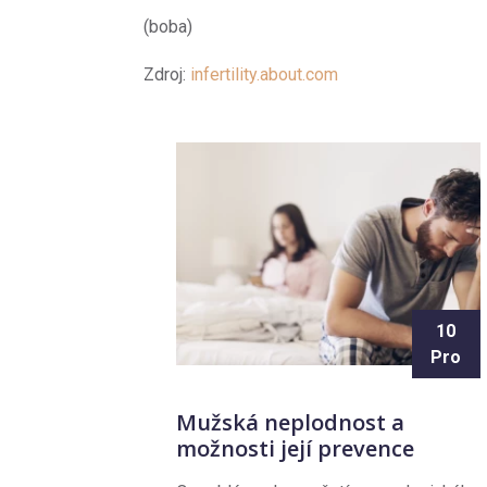
(boba)
Zdroj:
infertility.about.com
10
Pro
Mužská neplodnost a
možnosti její prevence