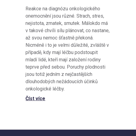
Reakce na diagnózu onkologického
onemocnění jsou různé. Strach, stres,
nejistota, zmatek, smutek. Málokdo má
v takové chvíli sílu plánovat, co nastane,
až svou nemoc šťastně překoná.
Nicméně i to je velmi důležité, zvláště v
případě, kdy mají léčbu podstoupit
mladí lidé, kteří mají založení rodiny
teprve před sebou. Poruchy plodnosti
jsou totiž jedním z nejčastějších
dlouhodobých nežádoucích účinků
onkologické léčby.
Číst více