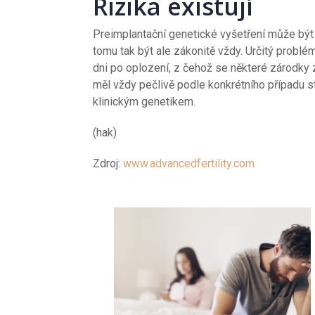
Rizika existují
Preimplantační genetické vyšetření může bý
tomu tak být ale zákonitě vždy. Určitý probl
dni po oplození, z čehož se některé zárodky zo
měl vždy pečlivě podle konkrétního případu st
klinickým genetikem.
(hak)
Zdroj:
www.advancedfertility.com