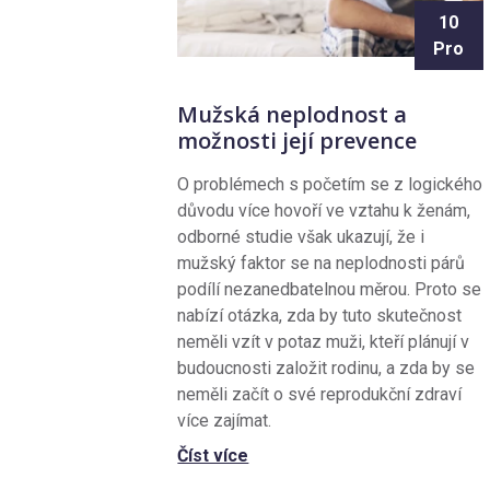
10
Pro
Mužská neplodnost a
možnosti její prevence
O problémech s početím se z logického
důvodu více hovoří ve vztahu k ženám,
odborné studie však ukazují, že i
mužský faktor se na neplodnosti párů
podílí nezanedbatelnou měrou. Proto se
nabízí otázka, zda by tuto skutečnost
neměli vzít v potaz muži, kteří plánují v
budoucnosti založit rodinu, a zda by se
neměli začít o své reprodukční zdraví
více zajímat.
Číst více