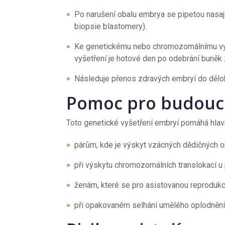
Po narušení obalu embrya se pipetou nasa
biopsie blastomery).
Ke genetickému nebo chromozomálnímu vyš
vyšetření je hotové den po odebrání buněk
Následuje přenos zdravých embryí do děloh
Pomoc pro budouc
Toto genetické vyšetření embryí pomáhá hlav
párům, kde je výskyt vzácných dědičných 
při výskytu chromozomálních translokací u 
ženám, které se pro asistovanou reprodukci
při opakovaném selhání umělého oplodnění