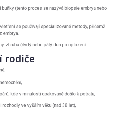
jí buňky (tento proces se nazývá biopsie embrya nebo
etření se používají specializované metody, přičemž
 z embrya.
y, zhruba čtvrtý nebo pátý den po oplození.
í rodiče
ně:
onemocnění,
párů, kde v minulosti opakovaně došlo k potratu,
 rozhodly ve vyšším věku (nad 38 let),
.