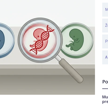
M
Ž
P
A
Po
Mu
pr