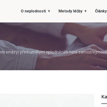
O neplodnosti
Metody léčby
Články
ření embryí před umělým oplodněním není samozřejmost
Ka