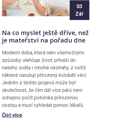
03
Zář
Na co myslet ještě dříve, než
je mateřství na pořadu dne
Moderní doba, která nám všemožnými
způsoby ulehčuje život, přináší do
našeho světa i mnohé nástrahy, z nichž
některé narušují přirozený koloběh věcí.
Jedním z těchto projevů může být
skutečnost, že čím dál více párů není
schopno počít potomka přirozenou
cestou a musí vyhledat pomoc lékařů.
Číst více