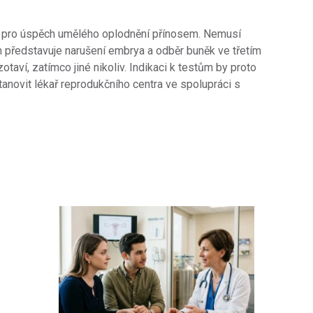
t pro úspěch umělého oplodnění přínosem. Nemusí
ém představuje narušení embrya a odběr buněk ve třetím
taví, zatímco jiné nikoliv. Indikaci k testům by proto
anovit lékař reprodukčního centra ve spolupráci s