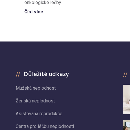
onkologické léčby.
Číst více
Důležité odkazy
Mužská neplodnost
Ženská neplodnost
Asistovaná reprodukce
Centra pro léčbu neplodnosti