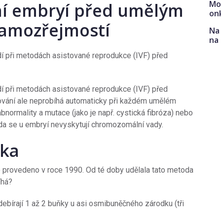
Mo
ní embryí před umělým
on
amozřejmostí
Na 
na
dí při metodách asistované reprodukce (IVF) před
dí při metodách asistované reprodukce (IVF) před
ování ale neprobíhá automaticky při každém umělém
abnormality a mutace (jako je např. cystická fibróza) nebo
zda se u embryí nevyskytují chromozomální vady.
ika
o provedeno v roce 1990. Od té doby udělala tato metoda
íhá?
debírají 1 až 2 buňky u asi osmibuněčného zárodku (tři