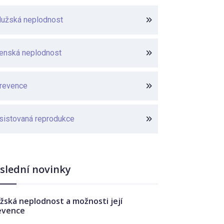
užská neplodnost
enská neplodnost
revence
sistovaná reprodukce
slední novinky
žská neplodnost a možnosti její
evence