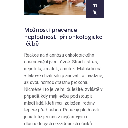
07
Říj
Možnosti prevence
neplodnosti při onkologické
léčbě
Reakce na diagnózu onkologického
onemocnění jsou různé. Strach, stres,
nejistota, zmatek, smutek. Málokdo má
v takové chvíli sílu plánovat, co nastane,
až svou nemoc šťastně překoná.
Nicméně i to je velmi důležité, zvláště v
případě, kdy mají léčbu podstoupit
mladí lidé, kteří mají založení rodiny
teprve před sebou. Poruchy plodnosti
jsou totiž jedním z nejčastějších
dlouhodobých nežádoucích účinků