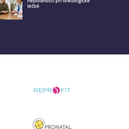
neplodnosti při onkologické
léčbě