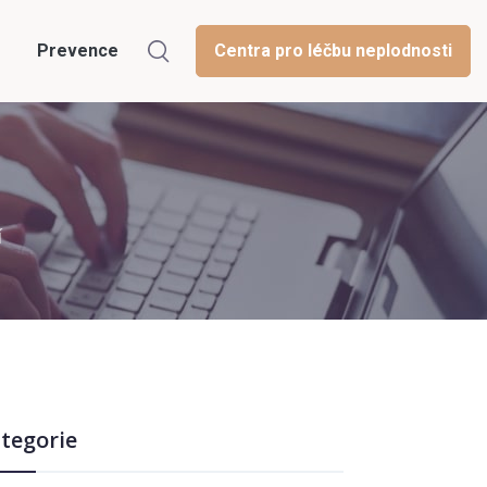
Prevence
Centra pro léčbu neplodnosti
í
tegorie