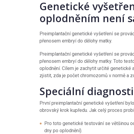
Genetické vyšetře
oplodněním není s
Preimplantační genetické vyšetření se prová
přenosem embryí do dělohy matky.
Preimplantační genetické vyšetření se prová
přenosem embryí do dělohy matky. Toto test
oplodnění. Cílem je zachytit určité genetické 
zjistit, zda je počet chromozomů v normě a 
Speciální diagnost
První preimplantační genetické vyšetření byl
obrovský krok kupředu. Jak celý proces prob
Pro toto genetické testování se většinou o
dny po oplodnění).