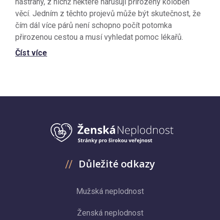
nástrahy, z nichž některé narušují přirozený koloběh
věcí. Jedním z těchto projevů může být skutečnost, že
čím dál více párů není schopno počít potomka
přirozenou cestou a musí vyhledat pomoc lékařů.
Číst více
Důležité odkazy
Mužská neplodnost
Ženská neplodnost