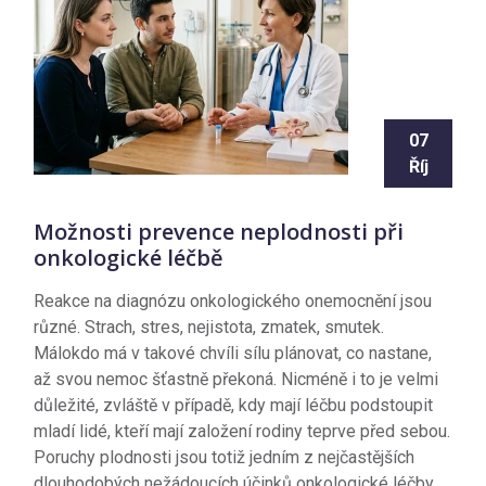
07
Říj
Možnosti prevence neplodnosti při
onkologické léčbě
Reakce na diagnózu onkologického onemocnění jsou
různé. Strach, stres, nejistota, zmatek, smutek.
Málokdo má v takové chvíli sílu plánovat, co nastane,
až svou nemoc šťastně překoná. Nicméně i to je velmi
důležité, zvláště v případě, kdy mají léčbu podstoupit
mladí lidé, kteří mají založení rodiny teprve před sebou.
Poruchy plodnosti jsou totiž jedním z nejčastějších
dlouhodobých nežádoucích účinků onkologické léčby.