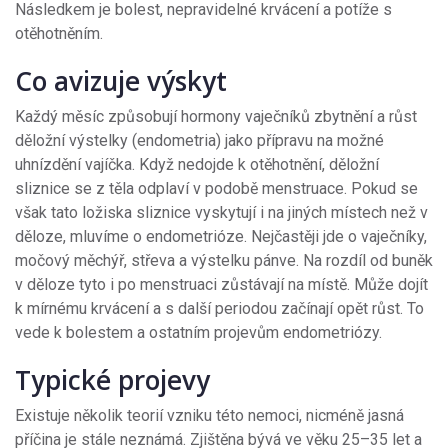
Následkem je bolest, nepravidelné krvácení a potíže s
otěhotněním.
Co avizuje výskyt
Každý měsíc způsobují hormony vaječníků zbytnění a růst
děložní výstelky (endometria) jako přípravu na možné
uhnízdění vajíčka. Když nedojde k otěhotnění, děložní
sliznice se z těla odplaví v podobě menstruace. Pokud se
však tato ložiska sliznice vyskytují i na jiných místech než v
děloze, mluvíme o endometrióze. Nejčastěji jde o vaječníky,
močový měchýř, střeva a výstelku pánve. Na rozdíl od buněk
v děloze tyto i po menstruaci zůstávají na místě. Může dojít
k mírnému krvácení a s další periodou začínají opět růst. To
vede k bolestem a ostatním projevům endometriózy.
Typické projevy
Existuje několik teorií vzniku této nemoci, nicméně jasná
příčina je stále neznámá. Zjištěna bývá ve věku 25–35 let a