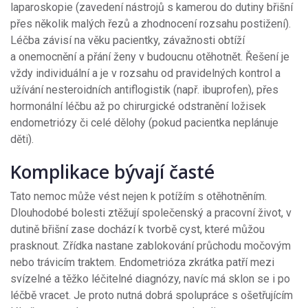
laparoskopie (zavedení nástrojů s kamerou do dutiny břišní
přes několik malých řezů a zhodnocení rozsahu postižení).
Léčba závisí na věku pacientky, závažnosti obtíží
a onemocnění a přání ženy v budoucnu otěhotnět. Řešení je
vždy individuální a je v rozsahu od pravidelných kontrol a
užívání nesteroidních antiflogistik (např. ibuprofen), přes
hormonální léčbu až po chirurgické odstranění ložisek
endometriózy či celé dělohy (pokud pacientka neplánuje
děti).
Komplikace bývají časté
Tato nemoc může vést nejen k potížím s otěhotněním.
Dlouhodobé bolesti ztěžují společenský a pracovní život, v
dutině břišní zase dochází k tvorbě cyst, které můžou
prasknout. Zřídka nastane zablokování průchodu močovým
nebo trávicím traktem. Endometrióza zkrátka patří mezi
svízelné a těžko léčitelné diagnózy, navíc má sklon se i po
léčbě vracet. Je proto nutná dobrá spolupráce s ošetřujícím