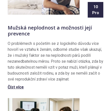
10
Pro
Mužská neplodnost a možnosti její
prevence
O problémech s početím se z logického důvodu více
hovoří ve vztahu k ženám, odborné studie však ukazují,
že i mužský faktor se na neplodnosti párů podílí
nezanedbatelnou měrou. Proto se nabízí otázka, zda by
tuto skutečnost neměli vzít v potaz muži, kteří plánují v
budoucnosti založit rodinu, a zda by se neměli začít o
své reprodukční zdraví více zajímat.
Číst více