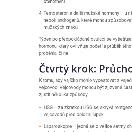
otěhotnění.
Testosteron a další mužské hormony – u 
neboli androgenů, které mohou způsobovat 
mužských znaků.
Týden po předpokládané ovulaci se vyšetřuje
hormonu, který ovlivňuje početí a průběh těho
proběhla, či ne.
Čtvrtý krok: Průch
K tomu, aby vajíčko mohlo vycestovat z vaječ
vejcovod. Vejcovody mohou být zjizvené čast
zjistit několika způsoby.
HSG – za zkratkou HSG se skrývá rentgenolo
vejcovodů přes děložní čípek.
Laparoskopie – jedná se o velice šetrný chi