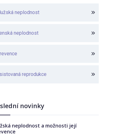
užská neplodnost
enská neplodnost
revence
sistovaná reprodukce
slední novinky
žská neplodnost a možnosti její
evence