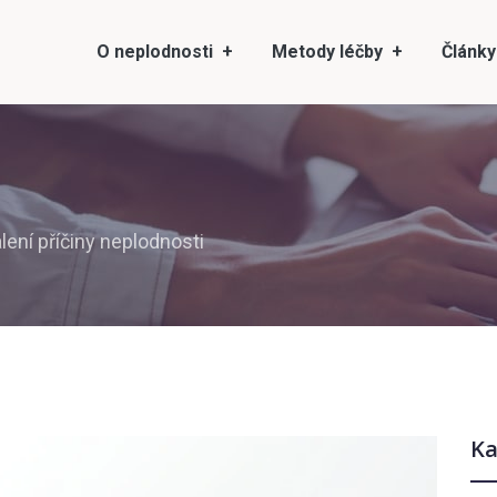
O neplodnosti
Metody léčby
Články
lení příčiny neplodnosti
Ka