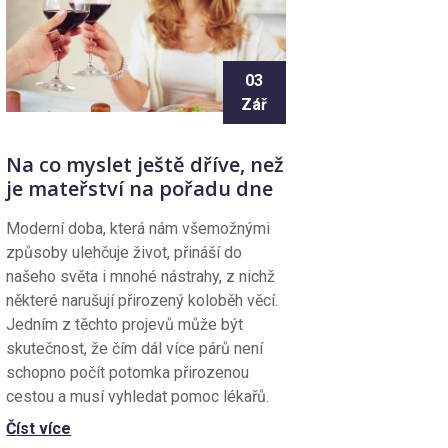
03
Zář
Na co myslet ještě dříve, než
je mateřství na pořadu dne
Moderní doba, která nám všemožnými
způsoby ulehčuje život, přináší do
našeho světa i mnohé nástrahy, z nichž
některé narušují přirozený koloběh věcí.
Jedním z těchto projevů může být
skutečnost, že čím dál více párů není
schopno počít potomka přirozenou
cestou a musí vyhledat pomoc lékařů.
Číst více