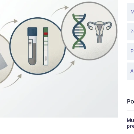
M
Ž
P
A
Po
Mu
pr