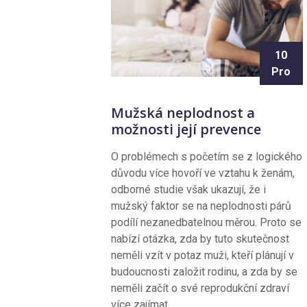
10
Pro
Mužská neplodnost a
možnosti její prevence
O problémech s početím se z logického
důvodu více hovoří ve vztahu k ženám,
odborné studie však ukazují, že i
mužský faktor se na neplodnosti párů
podílí nezanedbatelnou měrou. Proto se
nabízí otázka, zda by tuto skutečnost
neměli vzít v potaz muži, kteří plánují v
budoucnosti založit rodinu, a zda by se
neměli začít o své reprodukční zdraví
více zajímat.