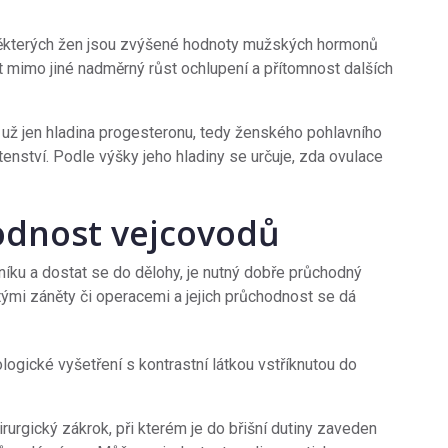
některých žen jsou zvýšené hodnoty mužských hormonů
mimo jiné nadměrný růst ochlupení a přítomnost dalších
 už jen hladina progesteronu, tedy ženského pohlavního
tenství. Podle výšky jeho hladiny se určuje, zda ovulace
odnost vejcovodů
níku a dostat se do dělohy, je nutný dobře průchodný
ými záněty či operacemi a jejich průchodnost se dá
gické vyšetření s kontrastní látkou vstříknutou do
rurgický zákrok, při kterém je do břišní dutiny zaveden