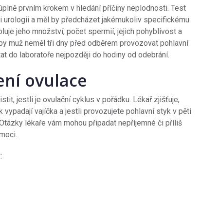
plně prvním krokem v hledání příčiny neplodnosti. Test
i urologii a měl by předcházet jakémukoliv specifickému
uje jeho množství, počet spermií, jejich pohyblivost a
by muž neměl tři dny před odběrem provozovat pohlavní
at do laboratoře nejpozději do hodiny od odebrání.
ení ovulace
stit, jestli je ovulační cyklus v pořádku. Lékař zjišťuje,
vypadají vajíčka a jestli provozujete pohlavní styk v pěti
 Otázky lékaře vám mohou připadat nepříjemné či příliš
moci.
: