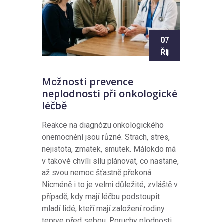
07
Říj
Možnosti prevence
neplodnosti při onkologické
léčbě
Reakce na diagnózu onkologického
onemocnění jsou různé. Strach, stres,
nejistota, zmatek, smutek. Málokdo má
v takové chvíli sílu plánovat, co nastane,
až svou nemoc šťastně překoná.
Nicméně i to je velmi důležité, zvláště v
případě, kdy mají léčbu podstoupit
mladí lidé, kteří mají založení rodiny
teprve před sebou. Poruchy plodnosti