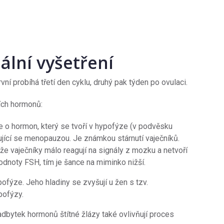
ální vyšetření
ní probíhá třetí den cyklu, druhý pak týden po ovulaci.
cích hormonů:
se o hormon, který se tvoří v hypofýze (v podvěsku
jící se menopauzou. Je známkou stárnutí vaječníků.
e vaječníky málo reagují na signály z mozku a netvoří
hodnoty FSH, tím je šance na miminko nižší.
ofýze. Jeho hladiny se zvyšují u žen s tzv.
ofýzy.
dbytek hormonů štítné žlázy také ovlivňují proces