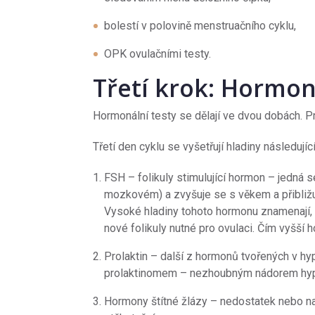
bolestí v polovině menstruačního cyklu,
OPK ovulačními testy.
Třetí krok: Hormon
Hormonální testy se dělají ve dvou dobách. Prv
Třetí den cyklu se vyšetřují hladiny následují
FSH – folikuly stimulující hormon – jedná 
mozkovém) a zvyšuje se s věkem a přibližu
Vysoké hladiny tohoto hormonu znamenají, ž
nové folikuly nutné pro ovulaci. Čím vyšší 
Prolaktin – další z hormonů tvořených v hyp
prolaktinomem – nezhoubným nádorem hyp
Hormony štítné žlázy – nedostatek nebo na