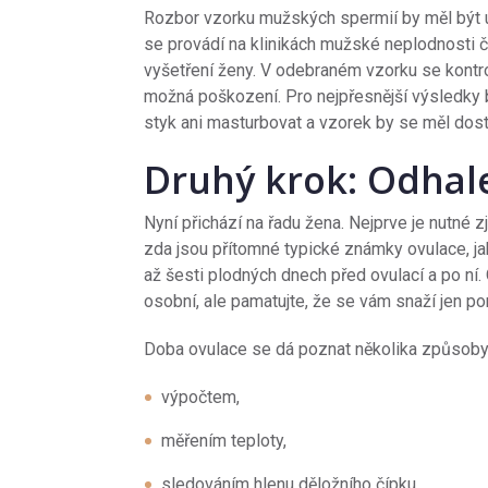
Rozbor vzorku mužských spermií by měl být ú
se provádí na klinikách mužské neplodnosti č
vyšetření ženy. V odebraném vzorku se kontrol
možná poškození. Pro nejpřesnější výsledky 
styk ani masturbovat a vzorek by se měl dost
Druhý krok: Odhal
Nyní přichází na řadu žena. Nejprve je nutné zji
zda jsou přítomné typické známky ovulace, jak 
až šesti plodných dnech před ovulací a po ní.
osobní, ale pamatujte, že se vám snaží jen po
Doba ovulace se dá poznat několika způsoby
výpočtem,
měřením teploty,
sledováním hlenu děložního čípku,