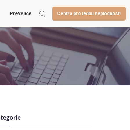
Prevence
Centra pro léčbu neplodnosti
tegorie