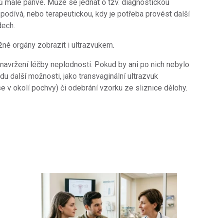
ů malé pánve. Může se jednat o tzv. diagnostickou
podívá, nebo terapeutickou, kdy je potřeba provést další
dech.
né orgány zobrazit i ultrazvukem.
a navržení léčby neplodnosti. Pokud by ani po nich nebylo
adu další možnosti, jako transvaginální ultrazvuk
e v okolí pochvy) či odebrání vzorku ze sliznice dělohy.