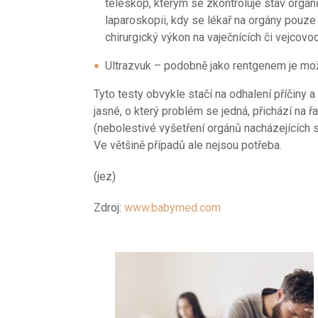
teleskop, kterým se zkontroluje stav orgán
laparoskopii, kdy se lékař na orgány pouze 
chirurgický výkon na vaječnících či vejcovo
Ultrazvuk – podobně jako rentgenem je mož
Tyto testy obvykle stačí na odhalení příčiny 
jasné, o který problém se jedná, přichází na ř
(nebolestivé vyšetření orgánů nacházejících s
Ve většině případů ale nejsou potřeba.
(jez)
Zdroj:
www.babymed.com