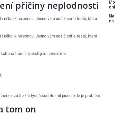
Mo
lení příčiny neplodnosti
on
Na 
t i několik najednou. Jasno vám udělá série testů, která
na
t i několik najednou. Jasno vám udělá série testů, která
sobeno třemi nejčastějšími příčinami:
.
.
rtnera a za 5 až 6 týdnů budete mít jasno, kde je problém.
na tom on