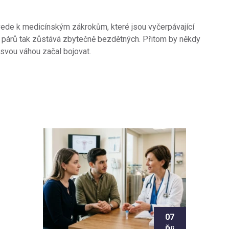
vede k medicínským zákrokům, které jsou vyčerpávající
o párů tak zůstává zbytečně bezdětných. Přitom by někdy
 svou váhou začal bojovat.
07