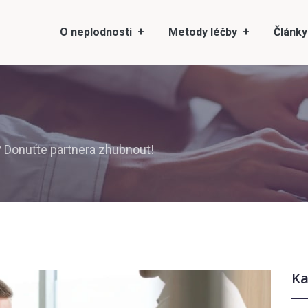
O neplodnosti
Metody léčby
Články
Donuťte partnera zhubnout!
Ka