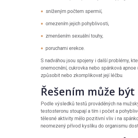
sníženým počtem spermií,
omezením jejich pohyblivosti,
zmenšením sexuální touhy,
poruchami erekce.
S nadváhou jsou spojeny i další problémy, kter
onemocnění, cukrovka nebo spánková apnoe 
způsobit nebo zkomplikovat její léčbu.
Řešením může být
Podle výsledků testů prováděných na mužskýc
testosteronu stoupají a tím i počet a pohybli
tělesné aktivity mělo pozitivní vliv i na spá
neomezený přívod kyslíku do organismu dosta