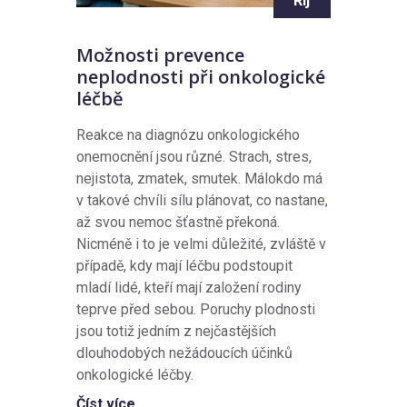
Říj
Možnosti prevence
neplodnosti při onkologické
léčbě
Reakce na diagnózu onkologického
onemocnění jsou různé. Strach, stres,
nejistota, zmatek, smutek. Málokdo má
v takové chvíli sílu plánovat, co nastane,
až svou nemoc šťastně překoná.
Nicméně i to je velmi důležité, zvláště v
případě, kdy mají léčbu podstoupit
mladí lidé, kteří mají založení rodiny
teprve před sebou. Poruchy plodnosti
jsou totiž jedním z nejčastějších
dlouhodobých nežádoucích účinků
onkologické léčby.
Číst více