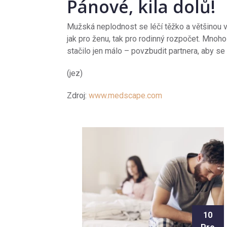
Pánové, kila dolů!
Mužská neplodnost se léčí těžko a většinou 
jak pro ženu, tak pro rodinný rozpočet. Mnoh
stačilo jen málo – povzbudit partnera, aby se
(jez)
Zdroj:
www.medscape.com
10