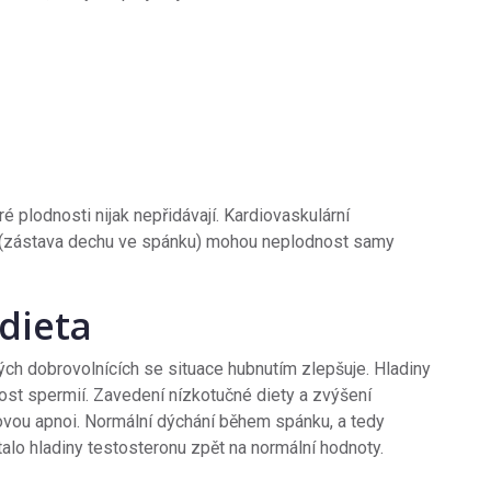
é plodnosti nijak nepřidávají. Kardiovaskulární
(zástava dechu ve spánku) mohou neplodnost samy
 dieta
h dobrovolnících se situace hubnutím zlepšuje. Hladiny
vost spermií. Zavedení nízkotučné diety a zvýšení
nkovou apnoi. Normální dýchání během spánku, a tedy
lo hladiny testosteronu zpět na normální hodnoty.