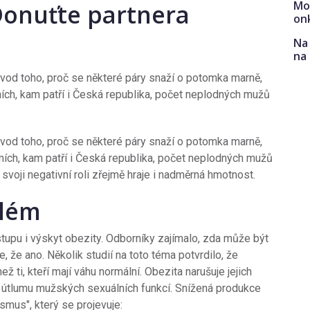
Mo
onuťte partnera
on
Na 
na
od toho, proč se některé páry snaží o potomka marně,
ích, kam patří i Česká republika, počet neplodných mužů
od toho, proč se některé páry snaží o potomka marně,
ích, kam patří i Česká republika, počet neplodných mužů
 svoji negativní roli zřejmě hraje i nadměrná hmotnost.
blém
stupu i výskyt obezity. Odborníky zajímalo, zda může být
, že ano. Několik studií na toto téma potvrdilo, že
ž ti, kteří mají váhu normální. Obezita narušuje jejich
 útlumu mužských sexuálních funkcí. Snížená produkce
mus", který se projevuje: