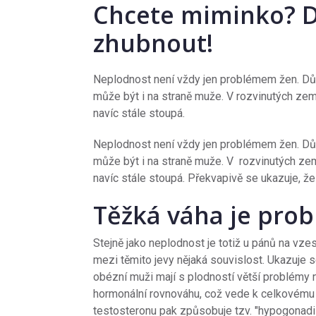
Chcete miminko? D
zhubnout!
Neplodnost není vždy jen problémem žen. Dův
může být i na straně muže. V rozvinutých zem
navíc stále stoupá.
Neplodnost není vždy jen problémem žen. Dův
může být i na straně muže. V rozvinutých zem
navíc stále stoupá. Překvapivě se ukazuje, že
Těžká váha je pro
Stejně jako neplodnost je totiž u pánů na vze
mezi těmito jevy nějaká souvislost. Ukazuje se
obézní muži mají s plodností větší problémy ne
hormonální rovnováhu, což vede k celkovému
testosteronu pak způsobuje tzv. "hypogonadis