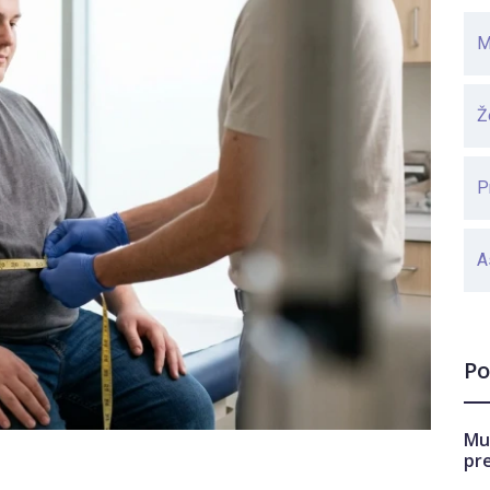
M
Ž
P
A
Po
Mu
pr