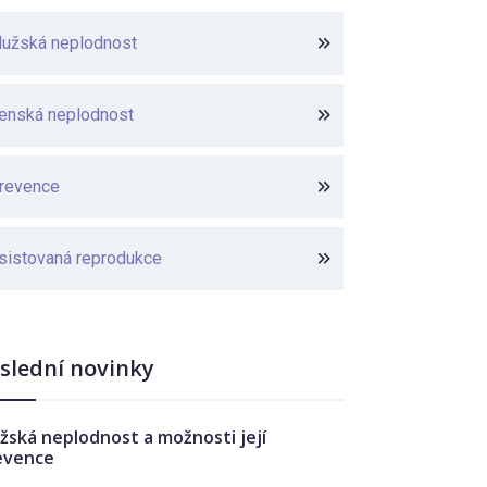
užská neplodnost
enská neplodnost
revence
sistovaná reprodukce
slední novinky
žská neplodnost a možnosti její
evence