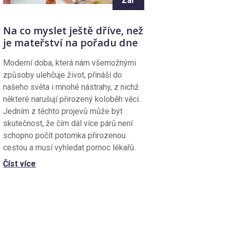
Zář
Na co myslet ještě dříve, než
je mateřství na pořadu dne
Moderní doba, která nám všemožnými
způsoby ulehčuje život, přináší do
našeho světa i mnohé nástrahy, z nichž
některé narušují přirozený koloběh věcí.
Jedním z těchto projevů může být
skutečnost, že čím dál více párů není
schopno počít potomka přirozenou
cestou a musí vyhledat pomoc lékařů.
Číst více