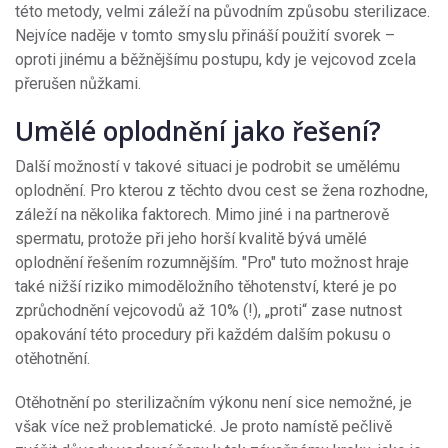
této metody, velmi záleží na původním způsobu sterilizace.
Nejvíce naděje v tomto smyslu přináší použití svorek –
oproti jinému a běžnějšímu postupu, kdy je vejcovod zcela
přerušen nůžkami.
Umělé oplodnění jako řešení?
Další možností v takové situaci je podrobit se umělému
oplodnění. Pro kterou z těchto dvou cest se žena rozhodne,
záleží na několika faktorech. Mimo jiné i na partnerově
spermatu, protože při jeho horší kvalitě bývá umělé
oplodnění řešením rozumnějším. "Pro" tuto možnost hraje
také nižší riziko mimoděložního těhotenství, které je po
zprůchodnění vejcovodů až 10% (!), „proti“ zase nutnost
opakování této procedury při každém dalším pokusu o
otěhotnění.
Otěhotnění po sterilizačním výkonu není sice nemožné, je
však více než problematické. Je proto namístě pečlivě