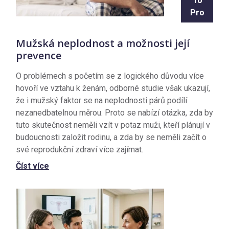
10
Pro
Mužská neplodnost a možnosti její
prevence
O problémech s početím se z logického důvodu více
hovoří ve vztahu k ženám, odborné studie však ukazují,
že i mužský faktor se na neplodnosti párů podílí
nezanedbatelnou měrou. Proto se nabízí otázka, zda by
tuto skutečnost neměli vzít v potaz muži, kteří plánují v
budoucnosti založit rodinu, a zda by se neměli začít o
své reprodukční zdraví více zajímat.
Číst více