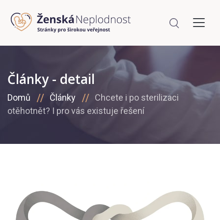
Články - detail
Domů
Články
Chcete i po sterilizaci
otěhotnět? I pro vás existuje řešení