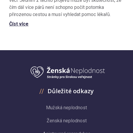
věcí. Jedním z těchto projevů může být skutečnost, že
čím dál více párů není schopno počít potomka
přirozenou cestou a musí vyhledat pomoc lékařů.
Číst více
Důležité odkazy
Mužská neplodnost
Ženská neplodnost