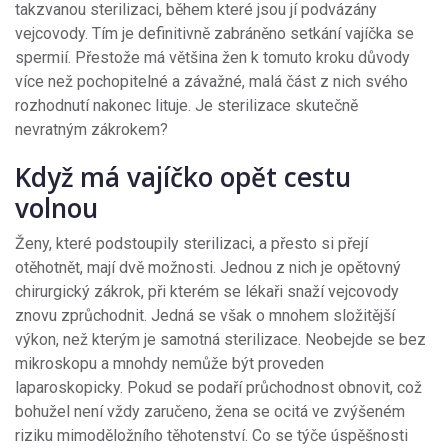
takzvanou sterilizaci, během které jsou jí podvázány
vejcovody. Tím je definitivně zabráněno setkání vajíčka se
spermií. Přestože má většina žen k tomuto kroku důvody
více než pochopitelné a závažné, malá část z nich svého
rozhodnutí nakonec lituje. Je sterilizace skutečně
nevratným zákrokem?
Když má vajíčko opět cestu
volnou
Ženy, které podstoupily sterilizaci, a přesto si přejí
otěhotnět, mají dvě možnosti. Jednou z nich je opětovný
chirurgický zákrok, při kterém se lékaři snaží vejcovody
znovu zprůchodnit. Jedná se však o mnohem složitější
výkon, než kterým je samotná sterilizace. Neobejde se bez
mikroskopu a mnohdy nemůže být proveden
laparoskopicky. Pokud se podaří průchodnost obnovit, což
bohužel není vždy zaručeno, žena se ocitá ve zvýšeném
riziku mimoděložního těhotenství. Co se týče úspěšnosti