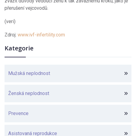
zvážit důvody vedoucí ženu k tak závažnému kroku, jako je
přerušení vejcovodů.
(veri)
Zdroj:
www.ivf-infertility.com
Kategorie
Mužská neplodnost
Ženská neplodnost
Prevence
Asistovaná reprodukce