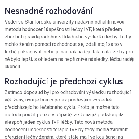
Nesnadné rozhodování
Vědci se Stanfordské univerzity nedávno odhalili novou
metodu hodnocení úspěšnosti léčby IVF, která předem
zhodnotí pravděpodobnost kladného výsledku léčby. To by
mohlo ženám pomoci rozhodnout se, zdali stojí za to v
léčbě pokračovat, nebo je naopak naděje tak malá, že by pro
ně bylo lepší, s ohledem na nepříznivé následky, léčbu raději
ukončit.
Rozhodující je předchozí cyklus
Zatímco doposud byl pro odhadování výsledku rozhodující
věk ženy, nyní je brán v potaz především výsledek
předcházejícího léčebného cyklu. Proto je možné tuto
metodu použít pouze v případě, že žena již podstoupila
alespoň jeden cyklus IVF léčby. Tato nová metoda
hodnocení úspěšnosti terapie IVF by tedy mohla zabránit
přerušení léčby ženám, které stále mají velkou šanci na