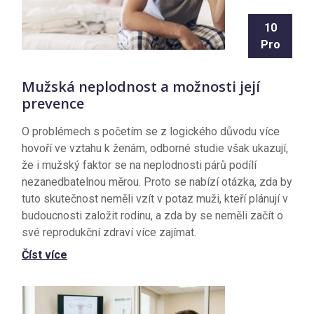
10
Pro
Mužská neplodnost a možnosti její
prevence
O problémech s početím se z logického důvodu více
hovoří ve vztahu k ženám, odborné studie však ukazují,
že i mužský faktor se na neplodnosti párů podílí
nezanedbatelnou měrou. Proto se nabízí otázka, zda by
tuto skutečnost neměli vzít v potaz muži, kteří plánují v
budoucnosti založit rodinu, a zda by se neměli začít o
své reprodukční zdraví více zajímat.
Číst více