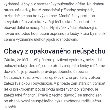
vydařené léčby a z narození vytouženého dítěte. Na druhou
stranu následky, které zanechává případný neúspěch,
rozhodně nejsou bezvýznamné. Mnohé ženy proto po
nevydařeném zákroku zvažují léčbu ukončit, neboť se
obávají dalšího neúspěchu. Nyní však vědci přicházejí s
novou metodou hodnocení úspěšnosti léčby, která by mohla
ženám významně ulehčit jejich rozhodování.
Obavy z opakovaného neúspěchu
Záruku, že léčba IVF přinese pozitivní výsledky, nelze dát
bohužel nikdy. Jediné, co se před zahájením léčby můžeme
dozvědět, je procento pravděpodobného úspěchu.
Neúspěch, ať již prvotní, či opakovaný, je pro ženy velkou
zátěží fyzickou i psychickou. V případě žen starších čtyřiceti
let či překročením počtu cyklů hrazených pojišťovnou je
zátěží také finanční. Právě z těchto důvodů se mnoho žen
po absolvování neúspěšného cyklu rozhodne raději léčbu
ukončit.