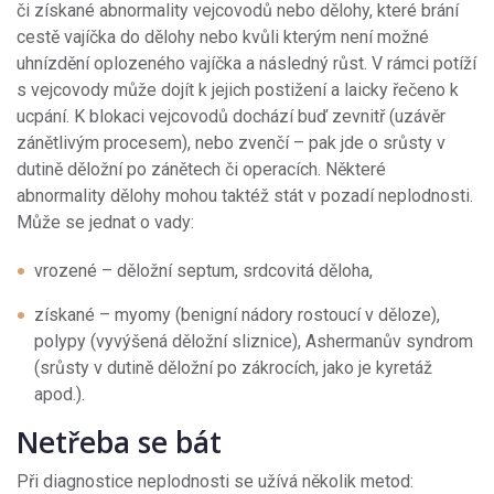
či získané abnormality vejcovodů nebo dělohy, které brání
cestě vajíčka do dělohy nebo kvůli kterým není možné
uhnízdění oplozeného vajíčka a následný růst. V rámci potíží
s vejcovody může dojít k jejich postižení a laicky řečeno k
ucpání. K blokaci vejcovodů dochází buď zevnitř (uzávěr
zánětlivým procesem), nebo zvenčí – pak jde o srůsty v
dutině děložní po zánětech či operacích. Některé
abnormality dělohy mohou taktéž stát v pozadí neplodnosti.
Může se jednat o vady:
vrozené – děložní septum, srdcovitá děloha,
získané – myomy (benigní nádory rostoucí v děloze),
polypy (vyvýšená děložní sliznice), Ashermanův syndrom
(srůsty v dutině děložní po zákrocích, jako je kyretáž
apod.).
Netřeba se bát
Při diagnostice neplodnosti se užívá několik metod: