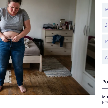
M
Ž
P
A
Po
Mu
pr