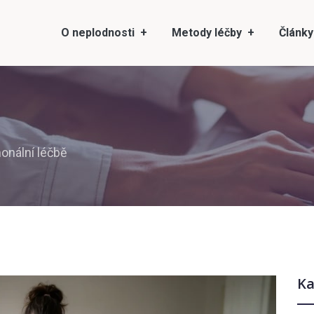
O neplodnosti
Metody léčby
Články
monální léčbě
Ka