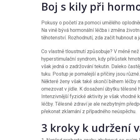
Boj s kily při horm
Pokusy o početí za pomoci umělého oplodnění 
Na vině bývá hormonální léčba i změna životn
těhotenství. Rozhodnutí, zda začít hubnout a j
Co vlastně tloustnutí způsobuje? V méně než 
hyperstimulační syndrom, kdy přírůstek hmot
však jedná o zadržování tekutin. Daleko čast
tuku. Postup je pomalejší a příčiny jsou různé
Některé ženy však také skončí během léčby n
omezovat v jídle. K dosažení úbytku tělesné h
Intenzivnější fyzické aktivity je však vhodné
léčby. Tělesné zdraví je ale nezbytným před
překonat zklamání z případného neúspěchu.
3 kroky k udržení 