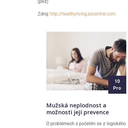
(pez)
Zdroj:
http://healthyliving.azcentral.com
10
Pro
Mužská neplodnost a
možnosti její prevence
O problémech s početím se z logického