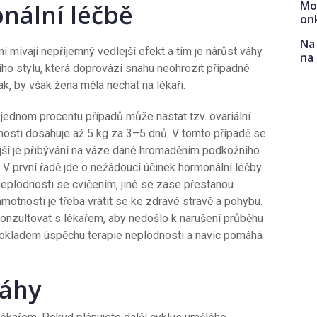
Mo
onální léčbě
on
Na 
mívají nepříjemný vedlejší efekt a tím je nárůst váhy.
na
ího stylu, která doprovází snahu neohrozit případné
ak, by však žena měla nechat na lékaři.
jednom procentu případů může nastat tzv. ovariální
nosti dosahuje až 5 kg za 3–5 dnů. V tomto případě se
ější je přibývání na váze dané hromaděním podkožního
. V první řadě jde o nežádoucí účinek hormonální léčby.
eplodnosti se cvičením, jiné se zase přestanou
motnosti je třeba vrátit se ke zdravé stravě a pohybu.
 konzultovat s lékařem, aby nedošlo k narušení průběhu
pokladem úspěchu terapie neplodnosti a navíc pomáhá
váhy