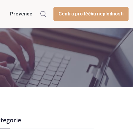
Prevence
Centra pro léčbu neplodnosti
tegorie