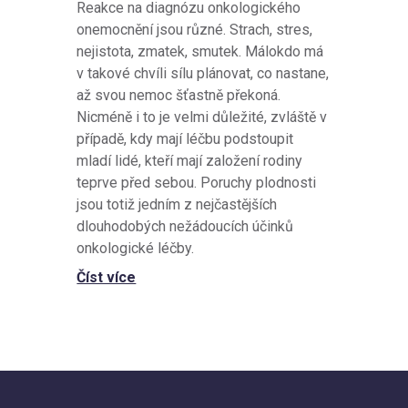
Reakce na diagnózu onkologického
onemocnění jsou různé. Strach, stres,
nejistota, zmatek, smutek. Málokdo má
v takové chvíli sílu plánovat, co nastane,
až svou nemoc šťastně překoná.
Nicméně i to je velmi důležité, zvláště v
případě, kdy mají léčbu podstoupit
mladí lidé, kteří mají založení rodiny
teprve před sebou. Poruchy plodnosti
jsou totiž jedním z nejčastějších
dlouhodobých nežádoucích účinků
onkologické léčby.
Číst více