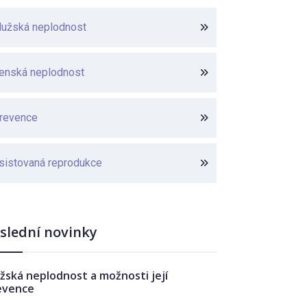
užská neplodnost
enská neplodnost
revence
sistovaná reprodukce
slední novinky
žská neplodnost a možnosti její
evence