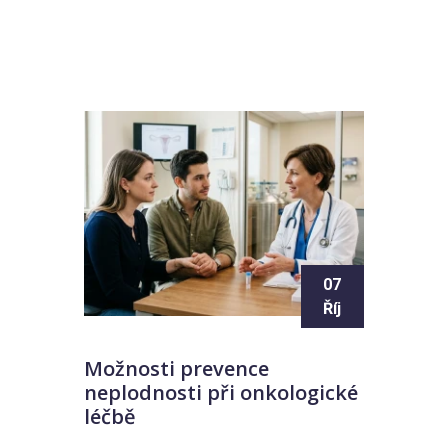
07
Říj
Možnosti prevence
neplodnosti při onkologické
léčbě