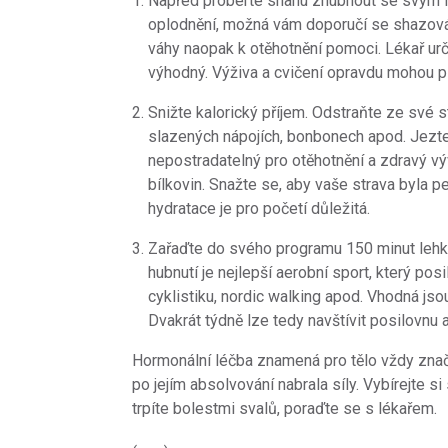
Napřed proberte snahu zhubnout se svým l
oplodnění, možná vám doporučí se shazová
váhy naopak k otěhotnění pomoci. Lékař určí
výhodný. Výživa a cvičení opravdu mohou pl
Snižte kalorický příjem. Odstraňte ze své s
slazených nápojích, bonbonech apod. Jezte 
nepostradatelný pro otěhotnění a zdravý v
bílkovin. Snažte se, aby vaše strava byla pe
hydratace je pro početí důležitá.
Zařaďte do svého programu 150 minut lehké
hubnutí je nejlepší aerobní sport, který pos
cyklistiku, nordic walking apod. Vhodná jso
Dvakrát týdně lze tedy navštívit posilovnu 
Hormonální léčba znamená pro tělo vždy znač
po jejím absolvování nabrala síly. Vybírejte s
trpíte bolestmi svalů, poraďte se s lékařem.