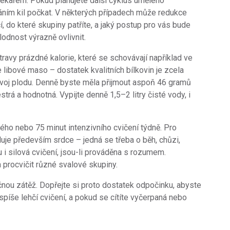
ékařem. Pokud plánujete další cyklus umělého
ním kil počkat. V některých případech může redukce
, do které skupiny patříte, a jaký postup pro vás bude
odnost výrazně ovlivnit.
travy prázdné kalorie, které se schovávají například ve
libové maso – dostatek kvalitních bílkovin je zcela
ývoj plodu. Denně byste měla přijmout aspoň 46 gramů
strá a hodnotná. Vypijte denně 1,5–2 litry čisté vody, i
ho nebo 75 minut intenzivního cvičení týdně. Pro
iluje především srdce – jedná se třeba o běh, chůzi,
u i silová cvičení, jsou-li prováděna s rozumem.
a procvičit různé svalové skupiny.
nou zátěž. Dopřejte si proto dostatek odpočinku, abyste
i spíše lehčí cvičení, a pokud se cítíte vyčerpaná nebo